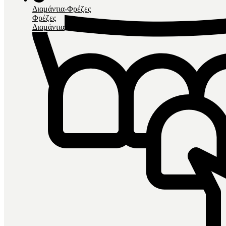
Διαμάντια-Φρέζες
Φρέζες
Διαμάντια