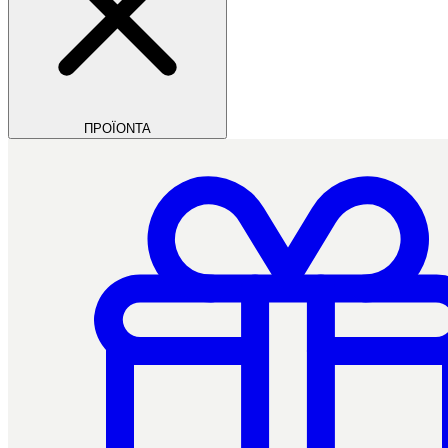
ΠΡΟΪΟΝΤΑ
Filios Dental
Ctrl+/