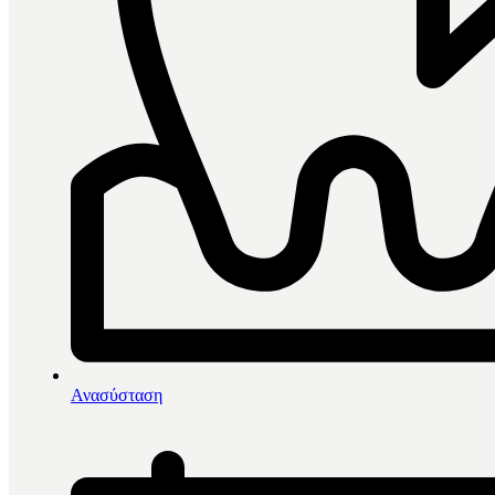
0
items in cart, view bag
Αρχική
/
Coltene
Ανασύσταση
Coltene