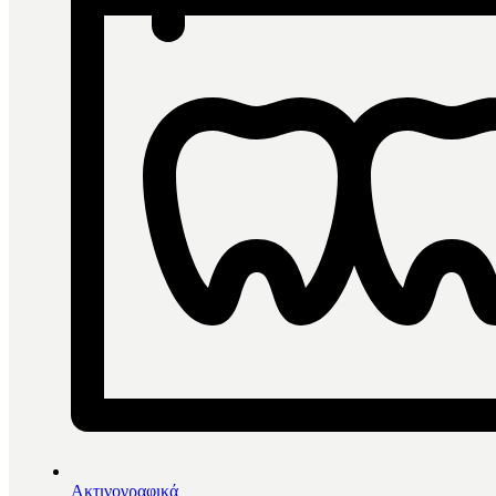
Φίλτρα
Ταξινόμηση ανά
Αλφαβητικά
Πιο δημοφιλή
Αύξουσα τιμή
Φθίνουσα τιμή
Τελευτα
Ανά σελίδα
24
48
Φίλτρα
Φίλτρα
Close menu
Ακτινογραφικά