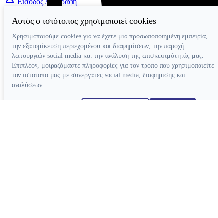
Είσοδος / Εγγραφή
Αυτός ο ιστότοπος χρησιμοποιεί cookies
Χρησιμοποιούμε cookies για να έχετε μια προσωποποιημένη εμπειρία,
την εξατομίκευση περιεχομένου και διαφημίσεων, την παροχή
λειτουργιών social media και την ανάλυση της επισκεψιμότητάς μας.
Επιπλέον, μοιραζόμαστε πληροφορίες για τον τρόπο που χρησιμοποιείτε
τον ιστότοπό μας με συνεργάτες social media, διαφήμισης και
αναλύσεων.
Απόρριψη όλων
Ρυθμίσεις cookies
Αποδοχή όλων
Κατασκευή ιστοσελίδων
Συσκευές
Συσκευές Ενδοδοντίας
Συσκευές Φωτοπολυμερισμού
Μοτέρ Ενδοδοντίας
Ξέστρα Υπερήχων
Εντοπιστές Ακρορριζίου
Συσκευές Αποτρύγωσης
Συσκευές Ενδοδοντίας Βοηθητικές
Συσκευές Βοηθητικές
Κλίβανοι
CAD-CAM
Συσκευές Χειρουργικής