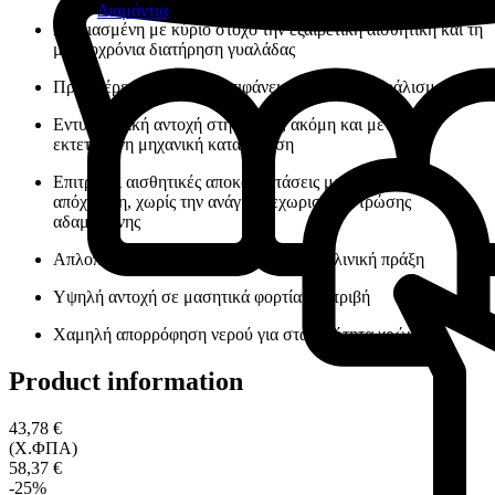
Διαμάντια
Σχεδιασμένη με κύριο στόχο την εξαιρετική αισθητική και τη
μακροχρόνια διατήρηση γυαλάδας
Προσφέρει άμεσα λεία επιφάνεια και εύκολο γυάλισμα
Εντυπωσιακή αντοχή στη φθορά, ακόμη και μετά από
εκτεταμένη μηχανική καταπόνηση
Επιτρέπει αισθητικές αποκαταστάσεις με μία μόνο
απόχρωση, χωρίς την ανάγκη ξεχωριστής στρώσης
αδαμαντίνης
Απλοποιεί σημαντικά την καθημερινή κλινική πράξη
Υψηλή αντοχή σε μασητικά φορτία και τριβή
Χαμηλή απορρόφηση νερού για σταθερότητα χρώματος
Product information
43,78 €
(Χ.ΦΠΑ)
58,37 €
-25%