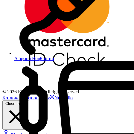
Διάφορα Βοηθήματα
© 2026 Filios Dental. All rights reserved.
Κατασκευή ιστοσελίδων
Netstudio
Close menu