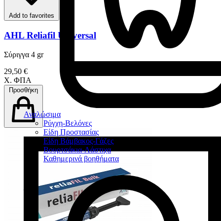
Add to favorites
AHL Reliafil Universal
Σύριγγα 4 gr
29,50 €
Χ. ΦΠΑ
Προσθήκη
Αναλώσιμα
Ρύγχη-Βελόνες
Είδη Προστασίας
Είδη Βάμβακος-Γάζες
Βουρτσάκια-Λάστιχα
Καθημερινά βοηθήματα