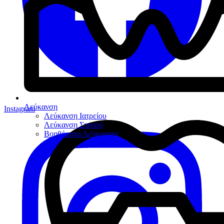
Λεύκανση
Instagram
Λεύκανση Ιατρείου
Λεύκανση Σπιτιού
Βοηθήματα Λεύκανσης