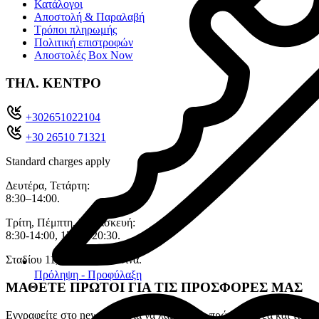
Κατάλογοι
Αποστολή & Παραλαβή
Τρόποι πληρωμής
Πολιτική επιστροφών
Αποστολές Box Now
ΤΗΛ. ΚΕΝΤΡΟ
+302651022104
+30 26510 71321
Standard charges apply
Δευτέρα, Τετάρτη:
8:30–14:00.
Τρίτη, Πέμπτη, Παρασκευή:
8:30-14:00, 17:30–20:30.
Σταδίου 11, 45333 , Ιωάννινα.
Πρόληψη - Προφύλαξη
ΜΑΘΕΤΕ ΠΡΩΤΟΙ ΓΙΑ ΤΙΣ ΠΡΟΣΦΟΡΕΣ ΜΑΣ
Εγγραφείτε στο newsletter για να λαμβάνετε πρώτοι τα νέα και τις