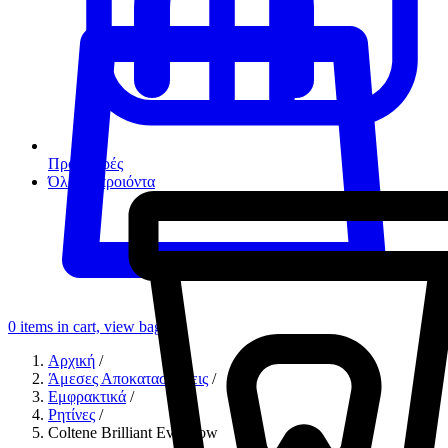
Προσφορές
Όλα τα προιόντα
0
items in cart, view bag
Αρχική
/
Άμεσες Αποκαταστάσεις
/
Εμφρακτικά
/
Ρητίνες
/
Coltene Brilliant Everglow