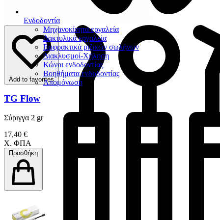
Ενδοδοντία
Μηχανοκίνητα εργαλεία
Δακτυλικά εργαλεία
Εμφρακτικά ριζικών σωλήνων
Διακλυσμοί-Χήληση
Κώνοι ενδοδοντίας
Βοηθήματα ενδοδοντίας
Add to favorites
Απομόνωση
TG Flow
Σύριγγα 2 gr
17,40 €
Χ. ΦΠΑ
Προσθήκη