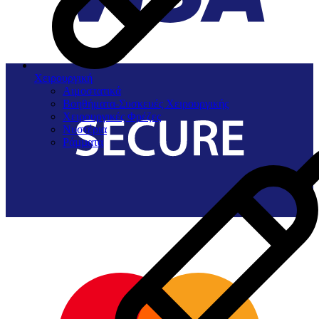
Χειρουργική
Αιμοστατικά
Βοηθήματα-Συσκευές Χειρουργικής
Χειρουργικές Φρέζες
Νυστέρια
Ράµµατα