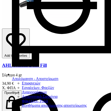
Add to favorites
AHL Reliafil Bulk Fill
Σύριγγα 4 gr
Απολύμανση - Αποστείρωση
Επιφανειών
34,90 €
Εργαλείων- Φρεζών
Χ. ΦΠΑ
Αναρροφήσεων
Προσθήκη
Αντισηπτικά-Σαπούνια
Φάκελλοι- Ρολά
Βοηθήματα απολύμανσης-αποστείρωσης