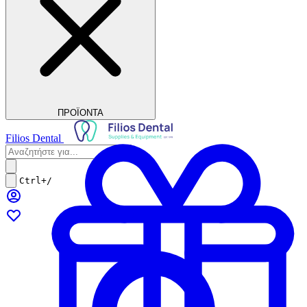
ΠΡΟΪΟΝΤΑ
Filios Dental
Ctrl+/