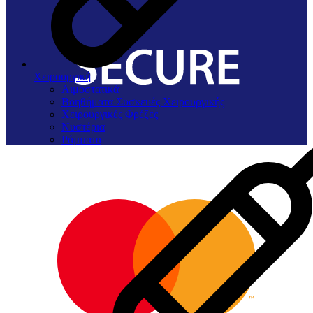
Χειρουργική
Αιμοστατικά
Βοηθήματα-Συσκευές Χειρουργικής
Χειρουργικές Φρέζες
Νυστέρια
Ράµµατα