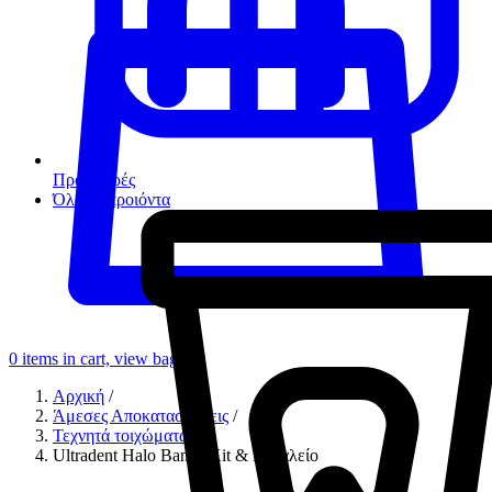
Προσφορές
Όλα τα προιόντα
0
items in cart, view bag
Αρχική
/
Άμεσες Αποκαταστάσεις
/
Τεχνητά τοιχώματα
/
Ultradent Halo Bands Kit & Εργαλείο