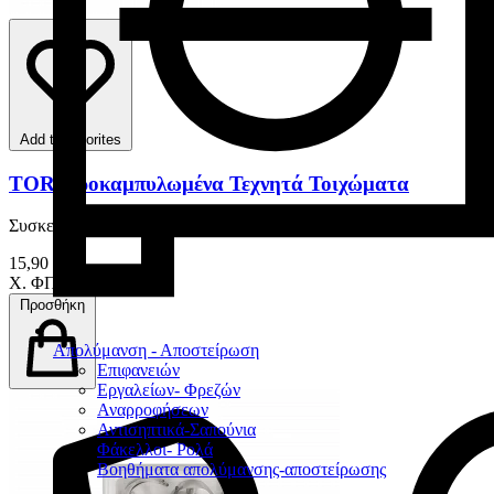
Add to favorites
TOR Προκαμπυλωμένα Τεχνητά Τοιχώματα
Συσκευασία 50 Τεμαχίων
15,90 €
Χ. ΦΠΑ
Προσθήκη
Απολύμανση - Αποστείρωση
Επιφανειών
Εργαλείων- Φρεζών
Αναρροφήσεων
Αντισηπτικά-Σαπούνια
Φάκελλοι- Ρολά
Βοηθήματα απολύμανσης-αποστείρωσης