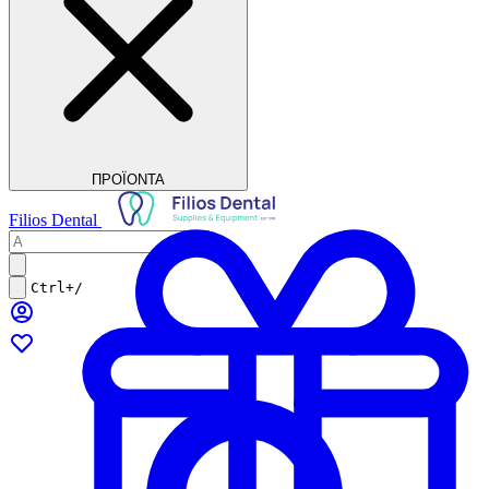
ΠΡΟΪΟΝΤΑ
Filios Dental
Ctrl+/