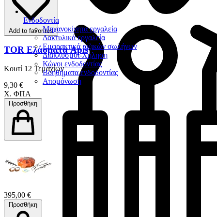
Ενδοδοντία
Μηχανοκίνητα εργαλεία
Add to favorites
Δακτυλικά εργαλεία
Εμφρακτικά ριζικών σωλήνων
TOR Ελάσματα Apis
Διακλυσμοί-Χήληση
Κώνοι ενδοδοντίας
Κουτί 12 Τεμαχίων
Βοηθήματα ενδοδοντίας
Απομόνωση
9,30 €
Χ. ΦΠΑ
Προσθήκη
395,00 €
Προσθήκη