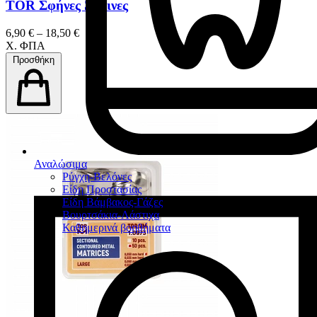
TOR Σφήνες Ξύλινες
6,90 € – 18,50 €
Χ. ΦΠΑ
Προσθήκη
Αναλώσιμα
Ρύγχη-Βελόνες
Είδη Προστασίας
Είδη Βάμβακος-Γάζες
Βουρτσάκια-Λάστιχα
Καθημερινά βοηθήματα