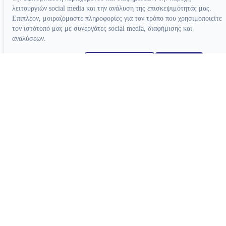
λειτουργιών social media και την ανάλυση της επισκεψιμότητάς μας.
Επιπλέον, μοιραζόμαστε πληροφορίες για τον τρόπο που χρησιμοποιείτε
τον ιστότοπό μας με συνεργάτες social media, διαφήμισης και
αναλύσεων.
Απόρριψη όλων
Ρυθμίσεις cookies
Αποδοχή όλων
Κατασκευή ιστοσελίδων
Συσκευές
Συσκευές Ενδοδοντίας
Συσκευές Φωτοπολυμερισμού
Μοτέρ Ενδοδοντίας
Ξέστρα Υπερήχων
Εντοπιστές Ακρορριζίου
Συσκευές Αποτρύγωσης
Συσκευές Ενδοδοντίας Βοηθητικές
Συσκευές Βοηθητικές
Κλίβανοι
CAD-CAM
Συσκευές Χειρουργικής