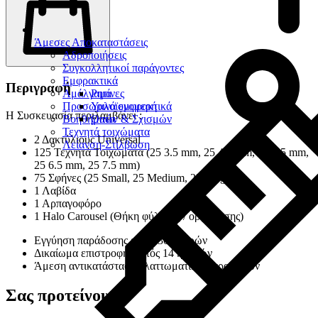
Άμεσες Αποκαταστάσεις
Αδροποιήσεις
Συγκολλητικοί παράγοντες
Εμφρακτικά
Περιγραφή
Αμάλγαμα
Ρητίνες
Προσωρινά εμφρακτικά
Υαλοϊονομερή
Η Συσκευασία περιλαμβάνει :
Βοηθήματα
Οπών & Σχισμών
Τεχνητά τοιχώματα
2 Δακτύλιους Universal
Λείανση-Στίλβωση
125 Τεχνητά Τοιχώματα (25 3.5 mm, 25 4.5 mm, 25 5.5 mm,
25 6.5 mm, 25 7.5 mm)
75 Σφήνες (25 Small, 25 Medium, 25 Large)
1 Λαβίδα
1 Αρπαγοφόρο
1 Halo Carousel (Θήκη φύλαξης / οργάνωσης)
Εγγύηση παράδοσης εντός 30 ημερών
Δικαίωμα επιστροφής εντός 14 ημερών
Άμεση αντικατάσταση ελαττωματικών προϊόντων
Σας προτείνουμε