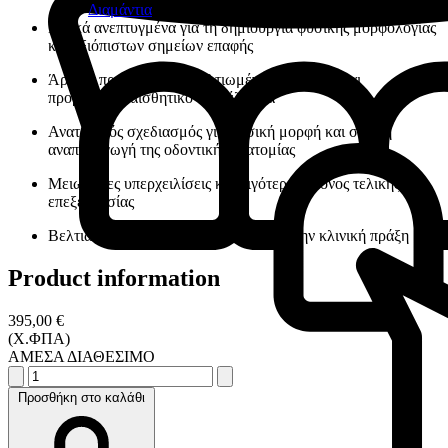
Διαμάντια
Ειδικά ανεπτυγμένα για τη δημιουργία φυσικής μορφολογίας
και αξιόπιστων σημείων επαφής
Άριστη προσαρμογή , βελτιωμένη ορατότητα και
προβλέψιμο αισθητικό αποτέλεσμα
Ανατομικός σχεδιασμός για φυσική μορφή και σωστή
αναπαραγωγή της οδοντικής ανατομίας
Μειωμένες υπερχειλίσεις και λιγότερος χρόνος τελικής
επεξεργασίας
Βελτιωμένη εργονομία και ταχύτητα στην κλινική πράξη
Product information
395,00 €
(Χ.ΦΠΑ)
ΑΜΕΣΑ ΔΙΑΘΕΣΙΜΟ
Προσθήκη στο καλάθι