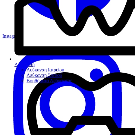
Instagram
Λεύκανση
Λεύκανση Ιατρείου
Λεύκανση Σπιτιού
Βοηθήματα Λεύκανσης