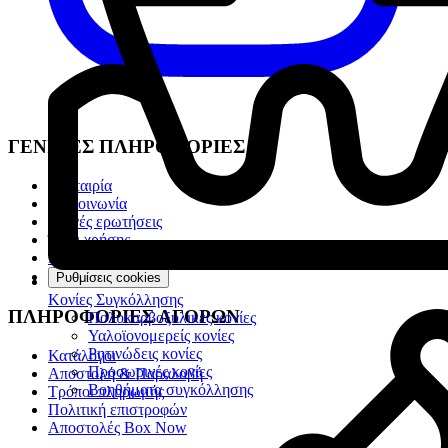
ΓΕΝΙΚΕΣ ΠΛΗΡΟΦΟΡΙΕΣ
Η Εταιρία
Επικοινωνία
Συχνές ερωτήσεις
Όροι χρήσης
Προσωπικά Δεδομένα
Ρυθμίσεις cookies
Κονίες Συγκόλλησης
ΠΛΗΡΟΦΟΡΙΕΣ ΑΓΟΡΩΝ
Πολυκαρβοξυλικές κονίες
Υαλοϊονομερείς κονίες
Ρητινώδεις κονίες
Κατάλογοι
Προσωρινές κονίες
Αποστολή & Παραλαβή
Βοηθήματα συγκόλλησης
Τρόποι πληρωμής
Πολιτική επιστροφών
Αποστολές Box Now