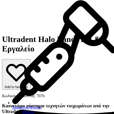
Ultradent Halo Bands Kit &
Εργαλείο
Add to favorites
Κωδικός Προϊόντος: 7076
Καινοτόμο σύστημα τεχνητών τοιχωμάτων από την
Διαμάντια-Φρέζες
Ultradent
Φρέζες