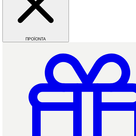
ΠΡΟΪΟΝΤΑ
Filios Dental
Ctrl+/