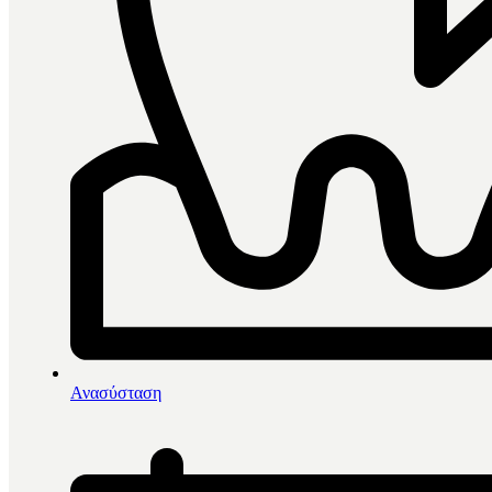
0
items in cart, view bag
Αρχική
/
Πρόληψη - Προφύλαξη
/
Ανασύσταση
SDI Riva Protect