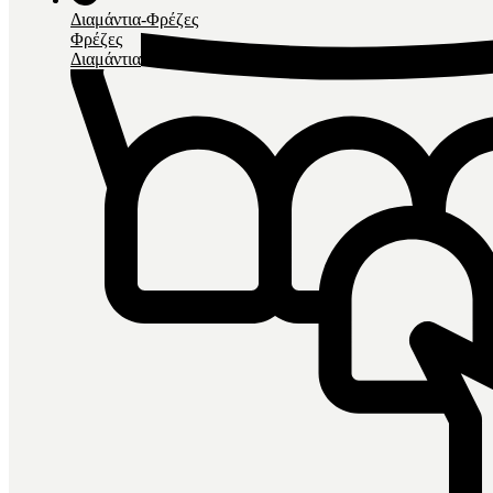
Διαμάντια-Φρέζες
Φρέζες
Διαμάντια