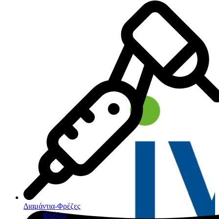
Διαμάντια-Φρέζες
Φρέζες