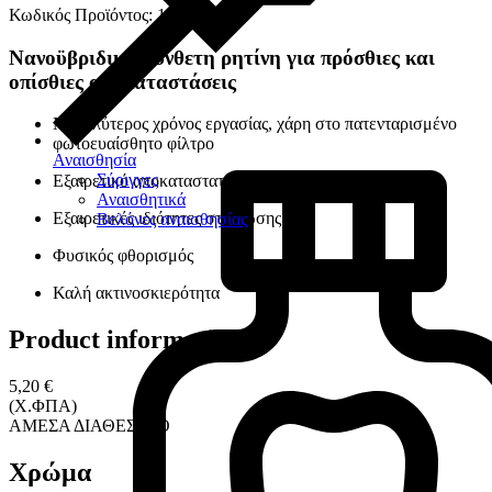
Κωδικός Προϊόντος: 18274
Νανοϋβριδική σύνθετη ρητίνη για πρόσθιες και
οπίσθιες αποκαταστάσεις
Μεγαλύτερος χρόνος εργασίας, χάρη στο πατενταρισμένο
φωτοευαίσθητο φίλτρο
Αναισθησία
Σύριγγες
Εξαιρετικό αποκαταστατικό αποτέλεσμα
Αναισθητικά
Εξαιρετικές ιδιότητες στίλβωσης
Βελόνες αναισθησίας
Φυσικός φθορισμός
Καλή ακτινοσκιερότητα
Product information
5,20 €
(Χ.ΦΠΑ)
ΑΜΕΣΑ ΔΙΑΘΕΣΙΜΟ
Χρώμα