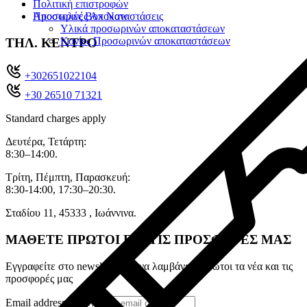
Πολιτική επιστροφών
Αποστολές Box Now
Προσωρινές Αποκαταστάσεις
Υλικά προσωρινών αποκαταστάσεων
Κονίες Προσωρινών αποκαταστάσεων
ΤΗΛ. ΚΕΝΤΡΟ
+302651022104
+30 26510 71321
Standard charges apply
Δευτέρα, Τετάρτη:
8:30–14:00.
Τρίτη, Πέμπτη, Παρασκευή:
8:30-14:00, 17:30–20:30.
Σταδίου 11, 45333 , Ιωάννινα.
ΜΑΘΕΤΕ ΠΡΩΤΟΙ ΓΙΑ ΤΙΣ ΠΡΟΣΦΟΡΕΣ ΜΑΣ
Εγγραφείτε στο newsletter για να λαμβάνετε πρώτοι τα νέα και τις
προσφορές μας
Email address