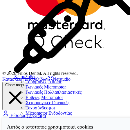
© 2026 Filios Dental. All rights reserved.
Χειρολαβές
Κατασκευή ιστοσελίδων
Netstudio
Τουρμπίνες Airotor
Close menu
Γωνιακές Micromotor
Γωνιακές Πολλαπλασιαστικές
Ευθείες Micromotor
Χειρουργικές Γωνιακές
Ταχυσύνδεσμοι
Micromotor Ενδοδοντίας
Είσοδος / Εγγραφή
Λίπανση
Luftmotor-Micromotor
Αυτός ο ιστότοπος χρησιμοποιεί cookies