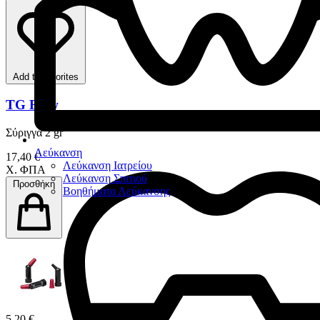
Add to favorites
TG Flow
Σύριγγα 2 gr
Λεύκανση
17,40 €
Λεύκανση Ιατρείου
Χ. ΦΠΑ
Λεύκανση Σπιτιού
Προσθήκη
Βοηθήματα Λεύκανσης
5,20 €