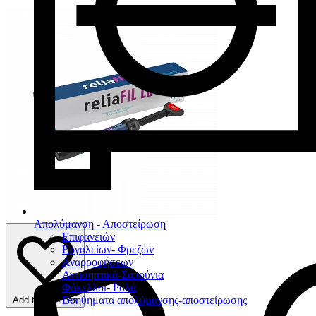
Απολύμανση - Αποστείρωση
Επιφανειών
Εργαλείων- Φρεζών
Αναρροφήσεων
Αντισηπτικά-Σαπούνια
Φάκελλοι- Ρολά
Βοηθήματα απολύμανσης-αποστείρωσης
Add to favorites