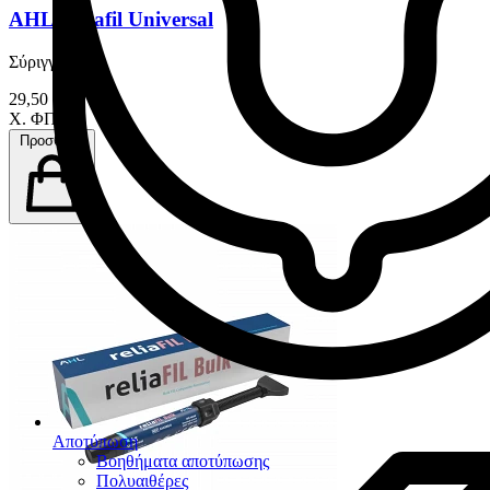
AHL Reliafil Universal
Σύριγγα 4 gr
29,50 €
Χ. ΦΠΑ
Προσθήκη
Αποτύπωση
Βοηθήματα αποτύπωσης
Πολυαιθέρες