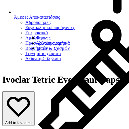
Άμεσες Αποκαταστάσεις
Αδροποιήσεις
Συγκολλητικοί παράγοντες
Εμφρακτικά
Αμάλγαμα
Ρητίνες
Προσωρινά εμφρακτικά
Υαλοϊονομερή
Βοηθήματα
Οπών & Σχισμών
Τεχνητά τοιχώματα
Λείανση-Στίλβωση
Ivoclar Tetric Evoceram Caps
Add to favorites