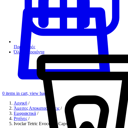
Προσφορές
Όλα τα προιόντα
0
items in cart, view bag
Αρχική
/
Άμεσες Αποκαταστάσεις
/
Εμφρακτικά
/
Ρητίνες
/
Ivoclar Tetric Evoceram Caps