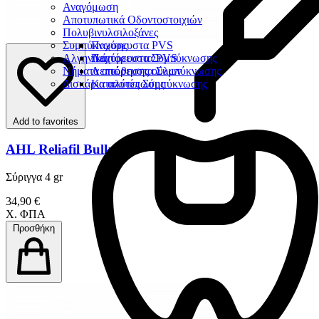
Αναγόμωση
Αποτυπωτικά Οδοντοστοιχιών
Πολυβινυλσιλοξάνες
Συμπύκνωσης
Παχύρευστα PVS
Αλγηνικά
Λεπτόρευστα PVS
Παχύρευστα Συμπύκνωσης
Νήματα απώθησης ούλων
Λεπτόρευστα Συμπύκνωσης
Δισκάρια αποτύπωσης
Καταλύτες Σύμπύκνωσης
Add to favorites
AHL Reliafil Bulk Fill
Σύριγγα 4 gr
34,90 €
Χ. ΦΠΑ
Προσθήκη