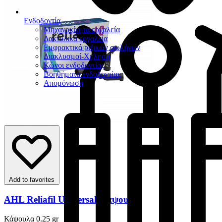
Ενδοδοντία
Μηχανοκίνητα εργαλεία
Δακτυλικά εργαλεία
Εμφρακτικά ριζικών σωλήνων
Διακλυσμοί-Χήληση
Κώνοι ενδοδοντίας
Βοηθήματα ενδοδοντίας
Απομόνωση
Add to favorites
AHL Reliafil Universal Κάψουλες
Κάψουλα 0.25 gr