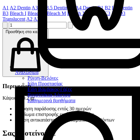
A1
A2 Dentin
A3.5
A3.5 Dentin
A4
A4 Dentin
B1
B2
B2 Dentin
B3
Bleach I
Bleach L
Bleach M
Bleach XL
C1
C2
C3
D2
D3
Translucent
A2
A3
Προσθήκη στο καλάθι
Αναλώσιμα
Ρύγχη-Βελόνες
Είδη Προστασίας
Περιγραφή
Είδη Βάμβακος-Γάζες
Βουρτσάκια-Λάστιχα
Κάψουλα 0.2 gr
Καθημερινά βοηθήματα
Εγγύηση παράδοσης εντός 30 ημερών
Δικαίωμα επιστροφής εντός 14 ημερών
Άμεση αντικατάσταση ελαττωματικών προϊόντων
Σας προτείνουμε