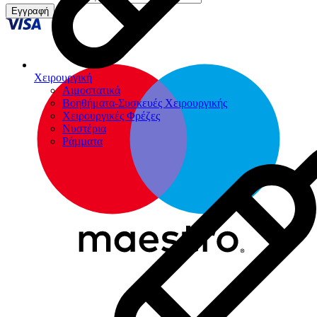
Εγγραφή
Χειρουργική
Αιμοστατικά
Βοηθήματα-Συσκευές Χειρουργικής
Χειρουργικές Φρέζες
Νυστέρια
Ράµµατα