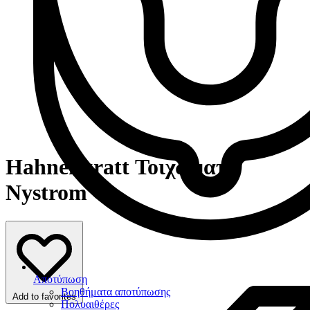
Hahnenkratt Τοιχώματα
Nystrom
Αποτύπωση
Βοηθήματα αποτύπωσης
Add to favorites
Πολυαιθέρες