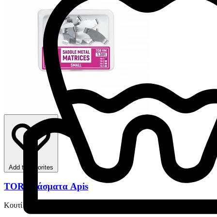
Add to favorites
TOR Ελάσματα Apis
Κουτί 12 Τεμαχίων