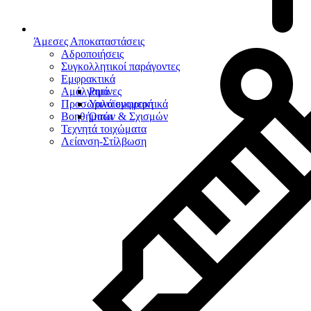
Άμεσες Αποκαταστάσεις
Αδροποιήσεις
Συγκολλητικοί παράγοντες
Εμφρακτικά
Αμάλγαμα
Ρητίνες
Προσωρινά εμφρακτικά
Υαλοϊονομερή
Βοηθήματα
Οπών & Σχισμών
Τεχνητά τοιχώματα
Λείανση-Στίλβωση