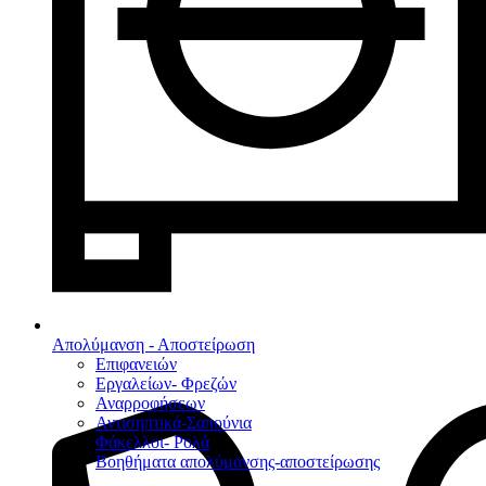
Απολύμανση - Αποστείρωση
Επιφανειών
Εργαλείων- Φρεζών
Αναρροφήσεων
Αντισηπτικά-Σαπούνια
Φάκελλοι- Ρολά
Βοηθήματα απολύμανσης-αποστείρωσης