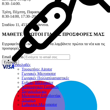
8:30–14:00.
Τρίτη, Πέμπτη, Παρασκευή:
8:30-14:00, 17:30–20:30.
Σταδίου 11, 45333 , Ιωάννινα.
ΜΑΘΕΤΕ ΠΡΩΤΟΙ ΓΙΑ ΤΙΣ ΠΡΟΣΦΟΡΕΣ ΜΑΣ
Εγγραφείτε στο newsletter για να λαμβάνετε πρώτοι τα νέα και τις
προσφορές μας
Email address
Εγγραφή
Χειρολαβές
Τουρμπίνες Airotor
Γωνιακές Micromotor
Γωνιακές Πολλαπλασιαστικές
Ευθείες Micromotor
Χειρουργικές Γωνιακές
Ταχυσύνδεσμοι
Micromotor Ενδοδοντίας
Λίπανση
Luftmotor-Micromotor