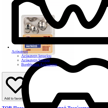
Λεύκανση
Λεύκανση Ιατρείου
Λεύκανση Σπιτιού
Βοηθήματα Λεύκανσης
Add to favorites
TOR Προκαμπυλωμένα Τεχνητά Τοιχώματα