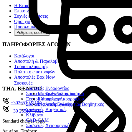
Η Εταιρία
Επικοινωνία
Συχνές ερωτήσεις
Όροι χρήσης
Προσωπικά Δεδομένα
Ρυθμίσεις cookies
ΠΛΗΡΟΦΟΡΙΕΣ ΑΓΟΡΩΝ
Κατάλογοι
Αποστολή & Παραλαβή
Τρόποι πληρωμής
Πολιτική επιστροφών
Αποστολές Box Now
Συσκευές
ΤΗΛ. ΚΕΝΤΡΟ
Συσκευές Ενδοδοντίας
Συσκευές Φωτοπολυμερισμού
Μοτέρ Ενδοδοντίας
Ξέστρα Υπερήχων
Εντοπιστές Ακρορριζίου
+302651022104
Συσκευές Αποτρύγωσης
Συσκευές Ενδοδοντίας Βοηθητικές
Συσκευές Βοηθητικές
+30 26510 71321
Κλίβανοι
CAD-CAM
Standard charges apply
Συσκευές Χειρουργικής
Δευτέρα, Τετάρτη: