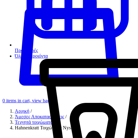
Προσφορές
Όλα τα προιόντα
0
items in cart, view bag
Αρχική
/
Άμεσες Αποκαταστάσεις
/
Τεχνητά τοιχώματα
/
Hahnenkratt Τοιχώματα Nystrom