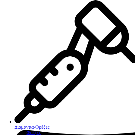
Διαμάντια-Φρέζες
Φρέζες