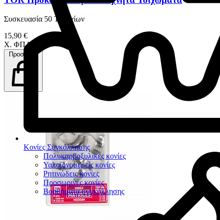
Συσκευασία 50 Τεμαχίων
15,90 €
Χ. ΦΠΑ
Προσθήκη
Κονίες Συγκόλλησης
Πολυκαρβοξυλικές κονίες
Υαλοϊονομερείς κονίες
Ρητινώδεις κονίες
Προσωρινές κονίες
Βοηθήματα συγκόλλησης