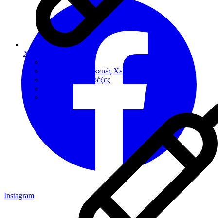
Χειρουργική
Αιμοστατικά
Βοηθήματα-Συσκευές Χειρουργικής
Χειρουργικές Φρέζες
Νυστέρια
Ράµµατα
Instagram