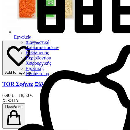
Εργαλεία
Διαγνωστικά
Αποκαταστάσεων
Ενδοδοντίας
Περιοδοντίου
Χειρουργικής
Εξακτικής
Add to favorites
Προσθετικής
TOR Σφήνες Ξύλινες
6,90 € – 18,50 €
Χ. ΦΠΑ
Προσθήκη