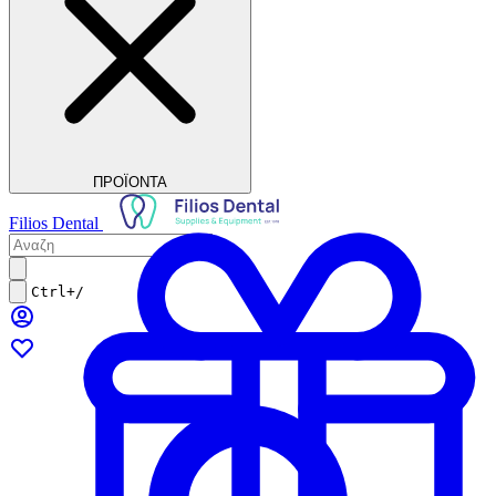
ΠΡΟΪΟΝΤΑ
Filios Dental
Ctrl+/