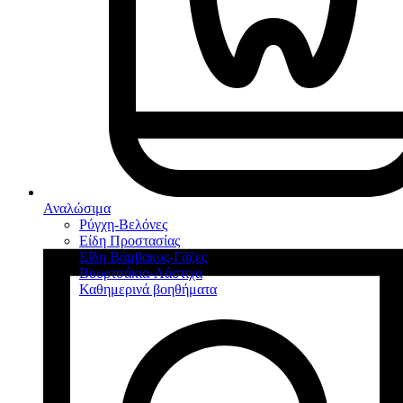
Αναλώσιμα
Ρύγχη-Βελόνες
Είδη Προστασίας
Είδη Βάμβακος-Γάζες
Βουρτσάκια-Λάστιχα
Καθημερινά βοηθήματα