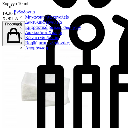
Σύριγγα 10 ml
Ενδοδοντία
19,20 €
Μηχανοκίνητα εργαλεία
Χ. ΦΠΑ
Δακτυλικά εργαλεία
Προσθήκη
Εμφρακτικά ριζικών σωλήνων
Διακλυσμοί-Χήληση
Κώνοι ενδοδοντίας
Βοηθήματα ενδοδοντίας
Απομόνωση