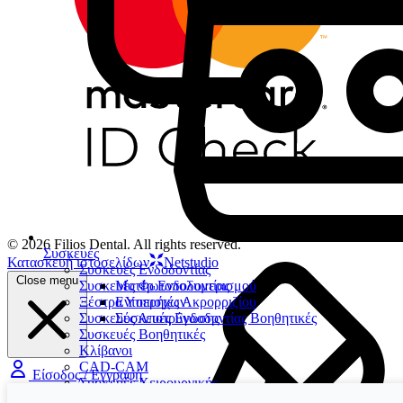
© 2026 Filios Dental. All rights reserved.
Συσκευές
Κατασκευή ιστοσελίδων
Netstudio
Συσκευές Ενδοδοντίας
Close menu
Συσκευές Φωτοπολυμερισμού
Μοτέρ Ενδοδοντίας
Ξέστρα Υπερήχων
Εντοπιστές Ακρορριζίου
Συσκευές Αποτρύγωσης
Συσκευές Ενδοδοντίας Βοηθητικές
Συσκευές Βοηθητικές
Κλίβανοι
CAD-CAM
Είσοδος / Εγγραφή
Συσκευές Χειρουργικής