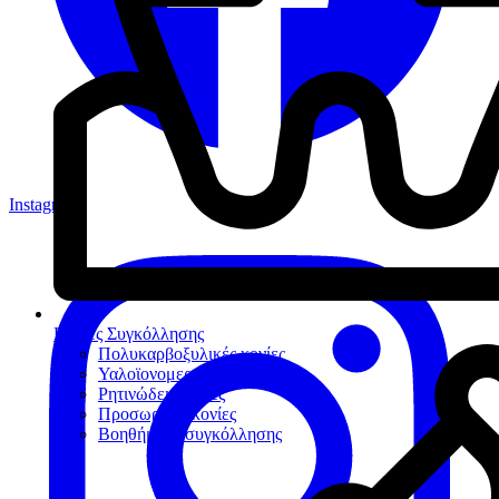
Instagram
Κονίες Συγκόλλησης
Πολυκαρβοξυλικές κονίες
Υαλοϊονομερείς κονίες
Ρητινώδεις κονίες
Προσωρινές κονίες
Βοηθήματα συγκόλλησης