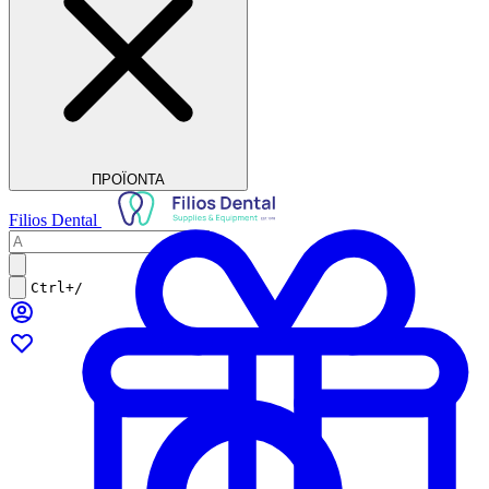
ΠΡΟΪΟΝΤΑ
Filios Dental
Ctrl+/