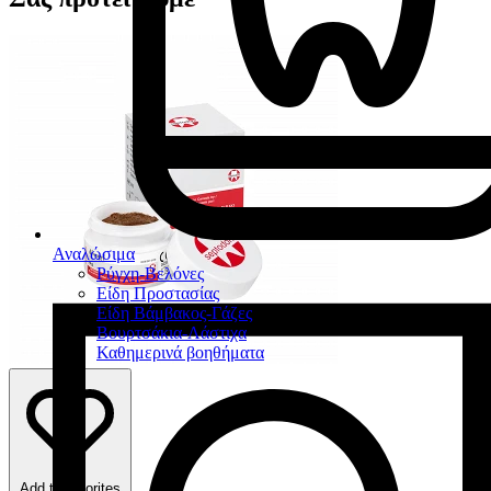
Αναλώσιμα
Ρύγχη-Βελόνες
Είδη Προστασίας
Είδη Βάμβακος-Γάζες
Βουρτσάκια-Λάστιχα
Καθημερινά βοηθήματα
Add to favorites