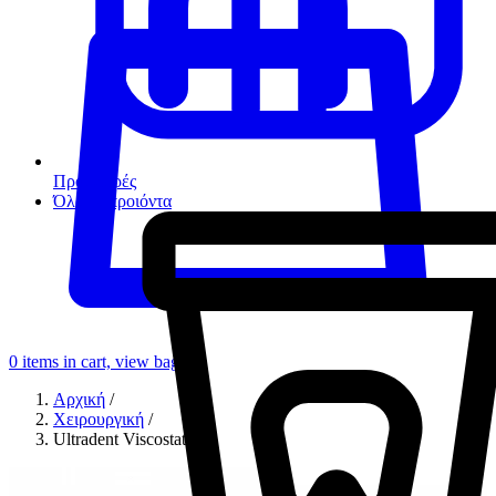
Προσφορές
Όλα τα προιόντα
0
items in cart, view bag
Αρχική
/
Χειρουργική
/
Ultradent Viscostat