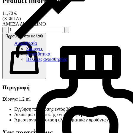
Product information
11,70 €
(Χ.ΦΠΑ)
ΑΜΕΣΑ ΔΙΑΘΕΣΙΜΟ
Προσθήκη στο καλάθι
Αναισθησία
Σύριγγες
Αναισθητικά
Βελόνες αναισθησίας
Περιγραφή
Σύριγγα 1.2 ml
Εγγύηση παράδοσης εντός 30 ημερών
Δικαίωμα επιστροφής εντός 14 ημερών
Άμεση αντικατάσταση ελαττωματικών προϊόντων
Σας προτείνουμε