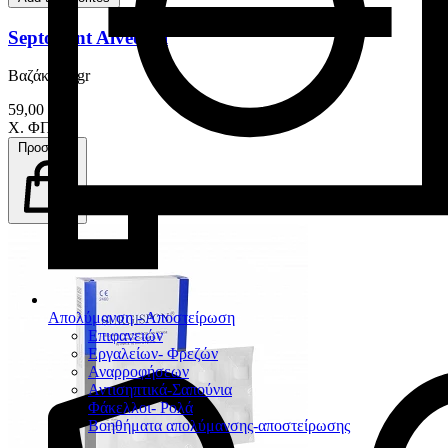
Septodont Alveogyl
Βαζάκι 10 gr
59,00 €
Χ. ΦΠΑ
Προσθήκη
Απολύμανση - Αποστείρωση
Επιφανειών
Εργαλείων- Φρεζών
Αναρροφήσεων
Αντισηπτικά-Σαπούνια
Φάκελλοι- Ρολά
Βοηθήματα απολύμανσης-αποστείρωσης