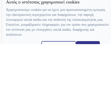
Αυτός ο ιστότοπος χρησιμοποιεί cookies
Χρησιμοποιούμε cookies για να έχετε μια προσωποποιημένη εμπειρία,
την εξατομίκευση περιεχομένου και διαφημίσεων, την παροχή
λειτουργιών social media και την ανάλυση της επισκεψιμότητάς μας.
Επιπλέον, μοιραζόμαστε πληροφορίες για τον τρόπο που χρησιμοποιείτε
τον ιστότοπό μας με συνεργάτες social media, διαφήμισης και
αναλύσεων.
Απόρριψη όλων
Ρυθμίσεις cookies
Αποδοχή όλων
Κατασκευή ιστοσελίδων
Χειρολαβές
Τουρμπίνες Airotor
Γωνιακές Micromotor
Γωνιακές Πολλαπλασιαστικές
Ευθείες Micromotor
Χειρουργικές Γωνιακές
Ταχυσύνδεσμοι
Micromotor Ενδοδοντίας
Λίπανση
Luftmotor-Micromotor