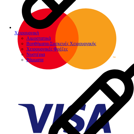
Χειρουργική
Αιμοστατικά
Βοηθήματα-Συσκευές Χειρουργικής
Χειρουργικές Φρέζες
Νυστέρια
Ράµµατα