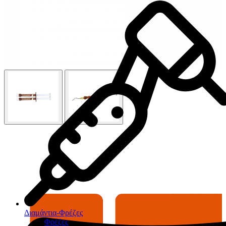
Διαμάντια-Φρέζες
Φρέζες