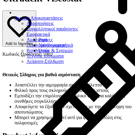
Άμεσες Αποκαταστάσεις
Αδροποιήσεις
Συγκολλητικοί παράγοντες
Εμφρακτικά
Αμάλγαμα
Ρητίνες
Add to favorites
Προσωρινά εμφρακτικά
Υαλοϊονομερή
Βοηθήματα
Οπών & Σχισμών
Κωδικός Προϊόντος: 5902
Τεχνητά τοιχώματα
Λείανση-Στίλβωση
Θειικός Σίδηρος για βαθιά αιμόσταση
Αναστέλλει την αιμορραγία σε δευτερόλεπτα
Φιλικό προς τους σκληρούς και μαλακούς ιστούς
Εμποδίζει την επιμόλυνση με ουλικό υγρό για καλύτερες
συνθήκες συγκόλλησης
Αποφεύγετε τα έξοδα που σχετίζονται με την επανάληψη του
αποτυπώματος
Μπορεί να χρησιμοποιηθεί αντί για φορμοκρεσόλη στις
πολφοτομές