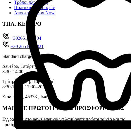
Τρόποι πληρωμής
Πολιτική επιστροφών
Αποστολές Box Now
ΤΗΛ. ΚΕΝΤΡΟ
+302651022104
+30 26510 71321
Standard charges apply
Δευτέρα, Τετάρτη:
8:30–14:00.
Τρίτη, Πέμπτη, Παρασκευή:
8:30-14:00, 17:30–20:30.
Σταδίου 11, 45333 , Ιωάννινα.
ΜΑΘΕΤΕ ΠΡΩΤΟΙ ΓΙΑ ΤΙΣ ΠΡΟΣΦΟΡΕΣ ΜΑΣ
Εγγραφείτε στο newsletter για να λαμβάνετε πρώτοι τα νέα και τις
προσφορές μας