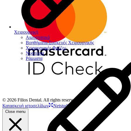
Χειρουργική
Αιμοστατικά
Βοηθήματα-Συσκευές Χειρουργικής
Χειρουργικές Φρέζες
Νυστέρια
Ράµµατα
© 2026 Filios Dental. All rights reserved.
Κατασκευή ιστοσελίδων
Netstudio
Close menu