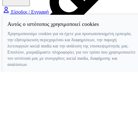
Είσοδος / Εγγραφή
Αυτός ο ιστότοπος χρησιμοποιεί cookies
Χρησιμοποιούμε cookies για να έχετε μια προσωποποιημένη εμπειρία,
την εξατομίκευση περιεχομένου και διαφημίσεων, την παροχή
λειτουργιών social media και την ανάλυση της επισκεψιμότητάς μας.
Επιπλέον, μοιραζόμαστε πληροφορίες για τον τρόπο που χρησιμοποιείτε
τον ιστότοπό μας με συνεργάτες social media, διαφήμισης και
Διάφορα Βοηθήματα
αναλύσεων.
Απόρριψη όλων
Ρυθμίσεις cookies
Αποδοχή όλων
Κατασκευή ιστοσελίδων