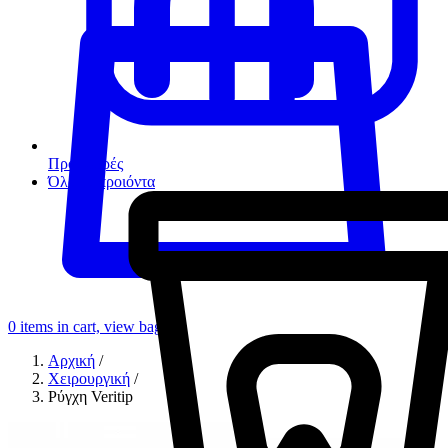
Προσφορές
Όλα τα προιόντα
0
items in cart, view bag
Αρχική
/
Χειρουργική
/
Ρύγχη Veritip