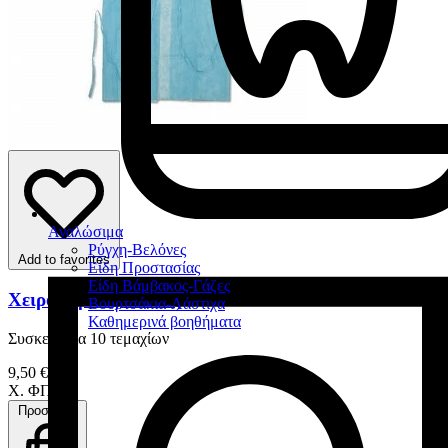
Αναλώσιμα
Ρύγχη-Βελόνες
Add to favorites
Είδη Προστασίας
Είδη Βάμβακος-Γάζες
Χειρουργικές Ποδιές
Βουρτσάκια-Λάστιχα
Καθημερινά βοηθήματα
Συσκευασία 10 τεμαχίων
9,50 €
Χ. ΦΠΑ
Προσθήκη