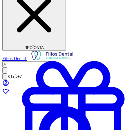
ΠΡΟΪΟΝΤΑ
Filios Dental
Ctrl+/