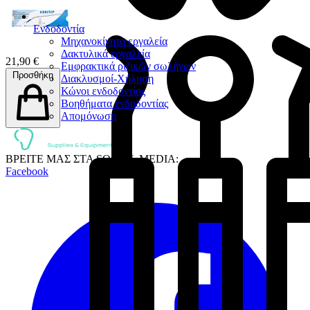
Ενδοδοντία
Μηχανοκίνητα εργαλεία
Δακτυλικά εργαλεία
21,90 €
Εμφρακτικά ριζικών σωλήνων
Προσθήκη
Διακλυσμοί-Χήληση
Κώνοι ενδοδοντίας
Βοηθήματα ενδοδοντίας
Απομόνωση
ΒΡΕΙΤΕ ΜΑΣ ΣΤΑ SOCIAL MEDIA:
Facebook