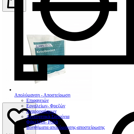
Απολύμανση - Αποστείρωση
Επιφανειών
Εργαλείων- Φρεζών
Αναρροφήσεων
Αντισηπτικά-Σαπούνια
Φάκελλοι- Ρολά
Βοηθήματα απολύμανσης-αποστείρωσης