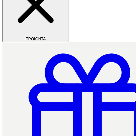
ΠΡΟΪΟΝΤΑ
Filios Dental
Ctrl+/