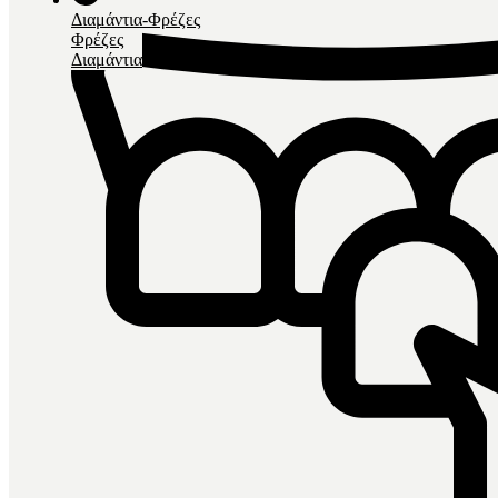
Διαμάντια-Φρέζες
Φρέζες
Διαμάντια