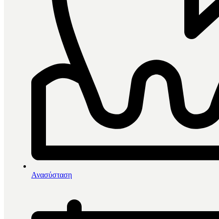
0
items in cart, view bag
Αρχική
/
Ουδέτερα Στρώματα
/
Ανασύσταση
Ultradent Ultrablend Plus