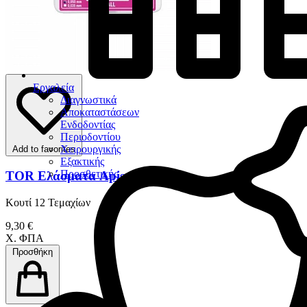
Εργαλεία
Διαγνωστικά
Αποκαταστάσεων
Ενδοδοντίας
Περιοδοντίου
Χειρουργικής
Add to favorites
Εξακτικής
Προσθετικής
TOR Ελάσματα Apis
Κουτί 12 Τεμαχίων
9,30 €
Χ. ΦΠΑ
Προσθήκη