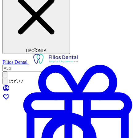
ΠΡΟΪΟΝΤΑ
Filios Dental
Ctrl+/