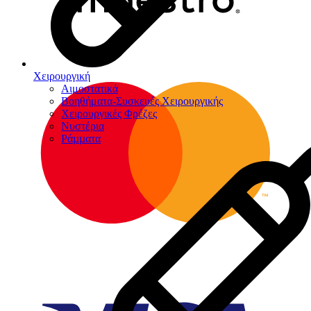
Χειρουργική
Αιμοστατικά
Βοηθήματα-Συσκευές Χειρουργικής
Χειρουργικές Φρέζες
Νυστέρια
Ράµµατα