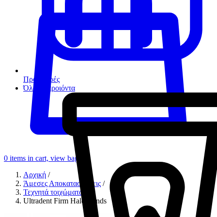
Προσφορές
Όλα τα προιόντα
0
items in cart, view bag
Αρχική
/
Άμεσες Αποκαταστάσεις
/
Τεχνητά τοιχώματα
/
Ultradent Firm Halo Bands