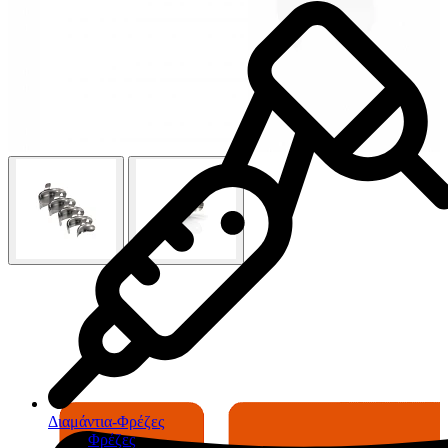
Διαμάντια-Φρέζες
Φρέζες