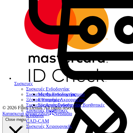
Συσκευές
Συσκευές Ενδοδοντίας
Συσκευές Φωτοπολυμερισμού
Μοτέρ Ενδοδοντίας
Ξέστρα Υπερήχων
Εντοπιστές Ακρορριζίου
Συσκευές Αποτρύγωσης
Συσκευές Ενδοδοντίας Βοηθητικές
© 2026 Filios Dental. All rights reserved.
Συσκευές Βοηθητικές
Κατασκευή ιστοσελίδων
Netstudio
Κλίβανοι
Close menu
CAD-CAM
Συσκευές Χειρουργικής