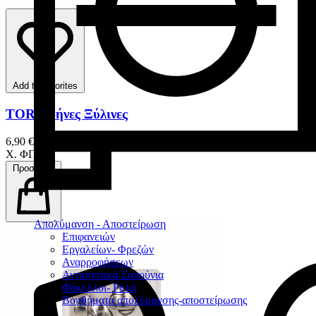
Add to favorites
TOR Σφήνες Ξύλινες
6,90 € – 18,50 €
Χ. ΦΠΑ
Προσθήκη
Απολύμανση - Αποστείρωση
Επιφανειών
Εργαλείων- Φρεζών
Αναρροφήσεων
Αντισηπτικά-Σαπούνια
Φάκελλοι- Ρολά
Βοηθήματα απολύμανσης-αποστείρωσης