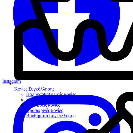
Instagram
Κονίες Συγκόλλησης
Πολυκαρβοξυλικές κονίες
Υαλοϊονομερείς κονίες
Ρητινώδεις κονίες
Προσωρινές κονίες
Βοηθήματα συγκόλλησης