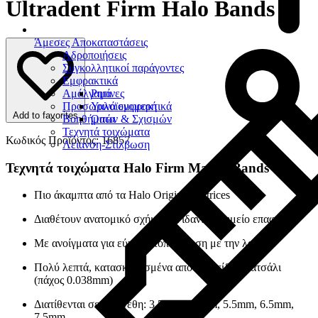
Ultradent Firm Halo Bands
Άμεσες Αποκαταστάσεις
Αδροποιήσεις
Συγκολλητικοί παράγοντες
Εμφρακτικά
Αμάλγαμα
Ρητίνες
Προσωρινά εμφρακτικά
Υαλοϊονομερή
Add to favorites
Βοηθήματα
Οπών & Σχισμών
Τεχνητά τοιχώματα
Κωδικός Προϊόντος: 16857
Λείανση-Στίλβωση
Τεχνητά τοιχώματα Halo Firm Matrix Bands
Πιο άκαμπτα από τα Halo Original matrices
Διαθέτουν ανατομικό σχήμα για ιδανικό σημείο επαφής
Με ανοίγματα για εύκολη τοποθέτηση με την λαβίδα
Πολύ λεπτά, κατασκευασμένα από ανοξείδωτο ατσάλι
(πάχος 0.038mm)
Διατίθενται σε 5 μεγέθη: 3.5mm, 4.5mm, 5.5mm, 6.5mm,
7.5mm