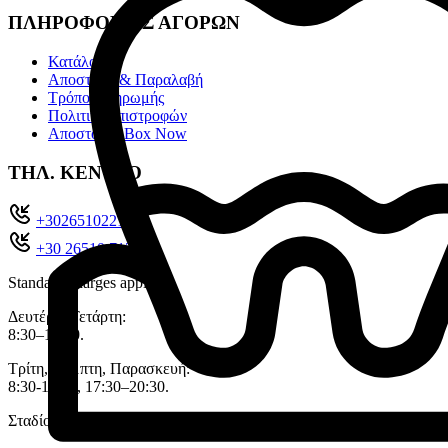
ΠΛΗΡΟΦΟΡΙΕΣ ΑΓΟΡΩΝ
Κατάλογοι
Αποστολή & Παραλαβή
Τρόποι πληρωμής
Πολιτική επιστροφών
Αποστολές Box Now
ΤΗΛ. ΚΕΝΤΡΟ
+302651022104
+30 26510 71321
Standard charges apply
Δευτέρα, Τετάρτη:
8:30–14:00.
Τρίτη, Πέμπτη, Παρασκευή:
8:30-14:00, 17:30–20:30.
Σταδίου 11, 45333 , Ιωάννινα.