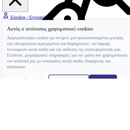
Είσοδος / Εγγραφή
Αυτός ο ιστότοπος χρησιμοποιεί cookies
Χρησιμοποιούμε cookies για να έχετε μια προσωποποιημένη εμπειρία,
την εξατομίκευση περιεχομένου και διαφημίσεων, την παροχή
λειτουργιών social media και την ανάλυση της επισκεψιμότητάς μας.
Επιπλέον, μοιραζόμαστε πληροφορίες για τον τρόπο που χρησιμοποιείτε
τον ιστότοπό μας με συνεργάτες social media, διαφήμισης και
αναλύσεων.
Χειρολαβές
Απόρριψη όλων
Ρυθμίσεις cookies
Αποδοχή όλων
Τουρμπίνες Airotor
Γωνιακές Micromotor
Κατασκευή ιστοσελίδων
Γωνιακές Πολλαπλασιαστικές
Ευθείες Micromotor
Χειρουργικές Γωνιακές
Ταχυσύνδεσμοι
Micromotor Ενδοδοντίας
Λίπανση
Luftmotor-Micromotor