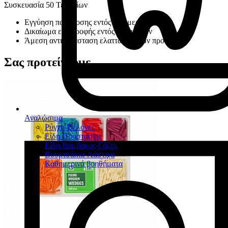
Συσκευασία 50 Τεμαχίων
Εγγύηση παράδοσης εντός 30 ημερών
Δικαίωμα επιστροφής εντός 14 ημερών
Άμεση αντικατάσταση ελαττωματικών προϊόντων
Σας προτείνουμε
Αναλώσιμα
Ρύγχη-Βελόνες
Είδη Προστασίας
Είδη Βάμβακος-Γάζες
Βουρτσάκια-Λάστιχα
Καθημερινά βοηθήματα