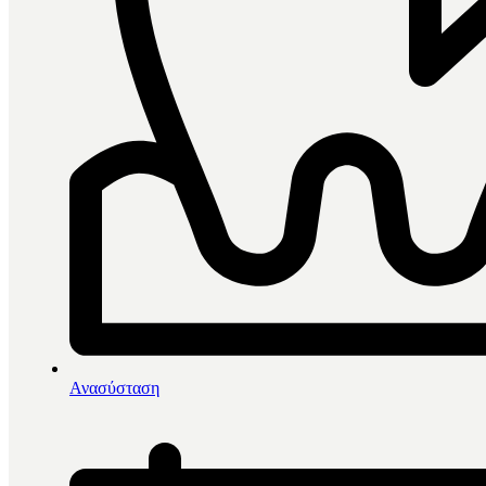
0
items in cart, view bag
Αρχική
/
Άμεσες Αποκαταστάσεις
/
Ανασύσταση
Τεχνητά τοιχώματα
/
TOR Προκαμπυλωμένα Τεχνητά Τοιχώματα Σετ