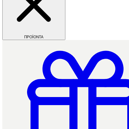
ΠΡΟΪΟΝΤΑ
Filios Dental
Ctrl+/