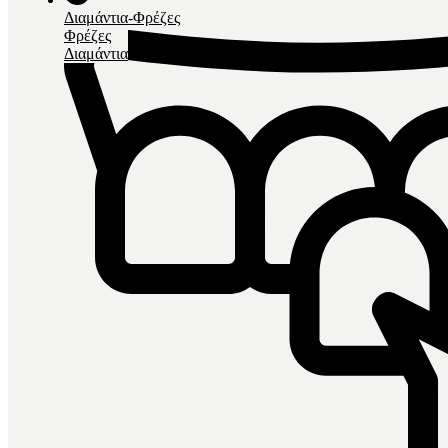
Διαμάντια-Φρέζες
Φρέζες
Διαμάντια