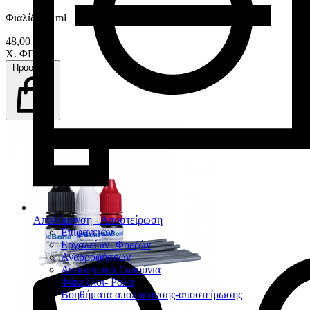
Φιαλίδιο 5 ml
48,00 €
Χ. ΦΠΑ
Προσθήκη
Απολύμανση - Αποστείρωση
Επιφανειών
Εργαλείων- Φρεζών
Αναρροφήσεων
Αντισηπτικά-Σαπούνια
Φάκελλοι- Ρολά
Βοηθήματα απολύμανσης-αποστείρωσης