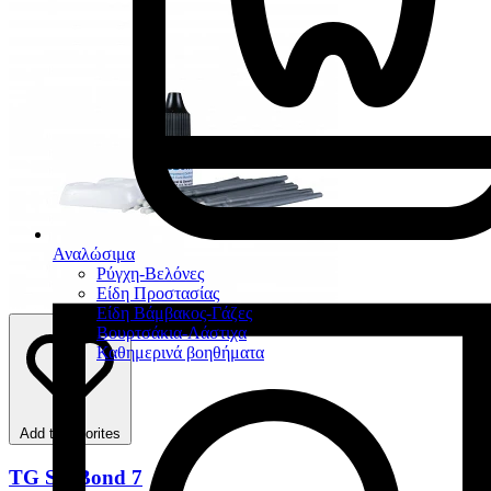
Αναλώσιμα
Ρύγχη-Βελόνες
Είδη Προστασίας
Είδη Βάμβακος-Γάζες
Βουρτσάκια-Λάστιχα
Καθημερινά βοηθήματα
Add to favorites
TG SE Bond 7