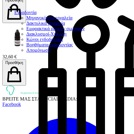
Προσθήκη
Ενδοδοντία
Μηχανοκίνητα εργαλεία
Δακτυλικά εργαλεία
Εμφρακτικά ριζικών σωλήνων
Διακλυσμοί-Χήληση
Κώνοι ενδοδοντίας
Βοηθήματα ενδοδοντίας
Απομόνωση
32,60 €
Προσθήκη
ΒΡΕΙΤΕ ΜΑΣ ΣΤΑ SOCIAL MEDIA:
Facebook