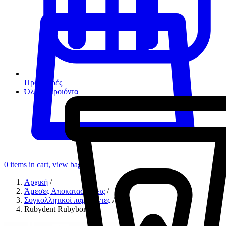
Προσφορές
Όλα τα προιόντα
0
items in cart, view bag
Αρχική
/
Άμεσες Αποκαταστάσεις
/
Συγκολλητικοί παράγοντες
/
Rubydent Rubybond