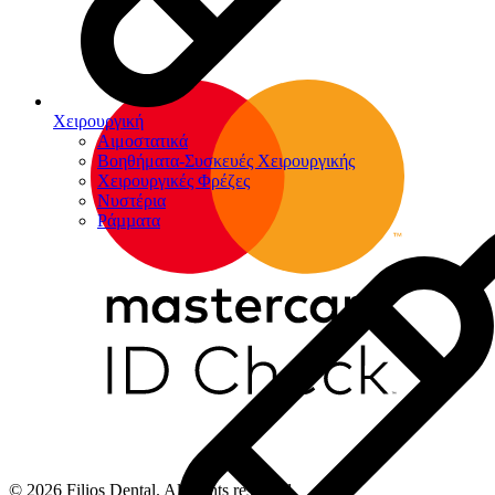
Χειρουργική
Αιμοστατικά
Βοηθήματα-Συσκευές Χειρουργικής
Χειρουργικές Φρέζες
Νυστέρια
Ράµµατα
© 2026 Filios Dental. All rights reserved.