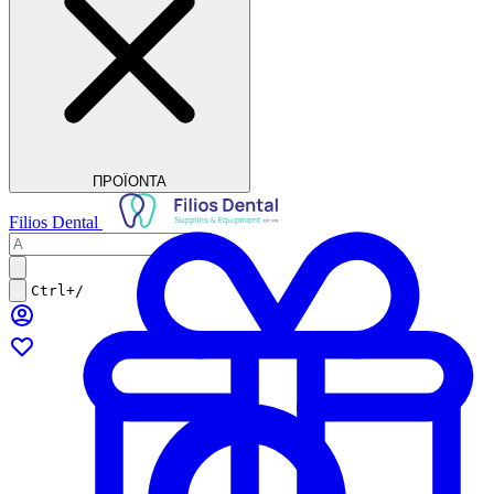
ΠΡΟΪΟΝΤΑ
Filios Dental
Ctrl+/