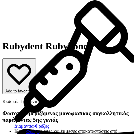
Rubydent Rubybond
Add to favorites
Κωδικός Προϊόντος: 8313
Φωτοπολυμεριζόμενος μονοφασικός συγκολλητικός
παράγοντας 5ης γενιάς
Διαμάντια-Φρέζες
Ιδανικός για άμεσες και έμμεσες αποκαταστάσεις από
Φρέζες