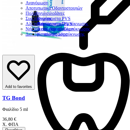
Αναγόμωση
Αποτυπωτικά Οδοντοστοιχιών
Πολυβινυλσιλοξάνες
Συμπύκνωσης
Παχύρευστα PVS
Αλγηνικά
Λεπτόρευστα PVS
Παχύρευστα Συμπύκνωσης
Νήματα απώθησης ούλων
Λεπτόρευστα Συμπύκνωσης
Δισκάρια αποτύπωσης
Καταλύτες Σύμπύκνωσης
Add to favorites
TG Bond
Φιαλίδιο 5 ml
36,80 €
Χ. ΦΠΑ