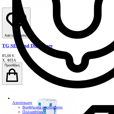
Add to favorites
TG SE Bond Dual Cure
85,00 €
Χ. ΦΠΑ
Προσθήκη
Αποτύπωση
Βοηθήματα αποτύπωσης
Πολυαιθέρες