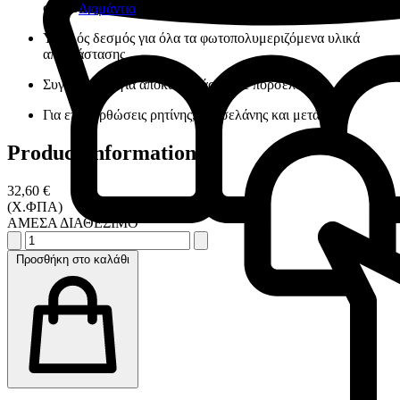
σύνθετη ρητίνη, compomer, μέταλλο και κεραμικό υλικό
Διαμάντια
Υψηλός δεσμός για όλα τα φωτοπολυμεριζόμενα υλικά
αποκτάστασης
Συγκόλληση για αποκαταστάσεις με πορσελάνη
Για επιδιορθώσεις ρητίνης, πορσελάνης και μετάλλου
Product information
32,60 €
(Χ.ΦΠΑ)
ΑΜΕΣΑ ΔΙΑΘΕΣΙΜΟ
Προσθήκη στο καλάθι