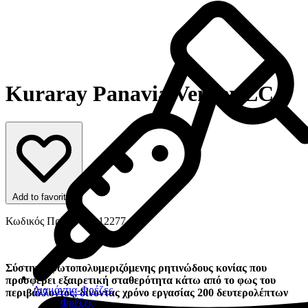
Kuraray Panavia Veneer LC
Add to favorites
Κωδικός Προϊόντος: 12277
Σύστημα φωτοπολυμεριζόμενης ρητινώδους κονίας που
προσφέρει εξαιρετική σταθερότητα κάτω από το φως του
Διαμάντια-Φρέζες
περιβάλλοντος, δίνοντας χρόνο εργασίας 200 δευτερολέπτων
Φρέζες