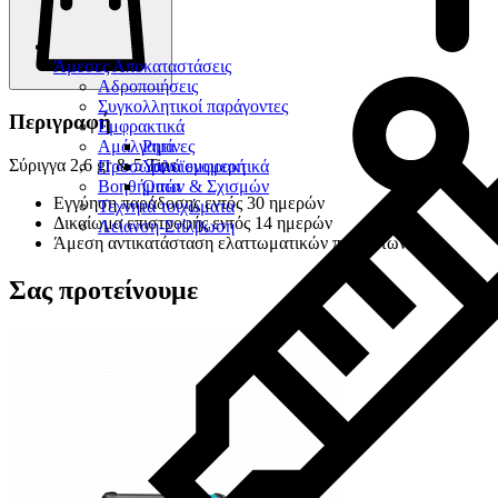
Άμεσες Αποκαταστάσεις
Αδροποιήσεις
Συγκολλητικοί παράγοντες
Περιγραφή
Εμφρακτικά
Αμάλγαμα
Ρητίνες
Σύριγγα 2,6 gr & 5 Tips
Προσωρινά εμφρακτικά
Υαλοϊονομερή
Βοηθήματα
Οπών & Σχισμών
Εγγύηση παράδοσης εντός 30 ημερών
Τεχνητά τοιχώματα
Δικαίωμα επιστροφής εντός 14 ημερών
Λείανση-Στίλβωση
Άμεση αντικατάσταση ελαττωματικών προϊόντων
Σας προτείνουμε