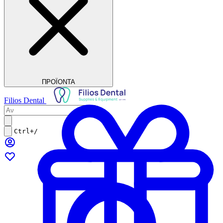
ΠΡΟΪΟΝΤΑ
Filios Dental
Ctrl+/