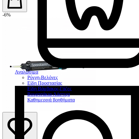
-6%
Αναλώσιμα
Ρύγχη-Βελόνες
Είδη Προστασίας
Είδη Βάμβακος-Γάζες
Βουρτσάκια-Λάστιχα
Καθημερινά βοηθήματα