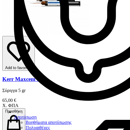
Add to favorites
Kerr Maxcem Elite
Σύριγγα 5 gr
65,00 €
Χ. ΦΠΑ
Προσθήκη
Αποτύπωση
Βοηθήματα αποτύπωσης
Πολυαιθέρες