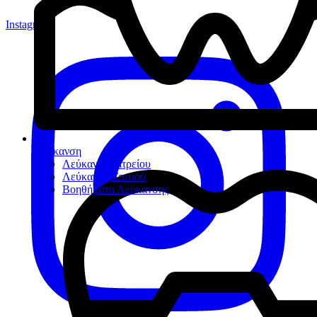
Instagram
Λεύκανση
Λεύκανση Ιατρείου
Λεύκανση Σπιτιού
Βοηθήματα Λεύκανσης