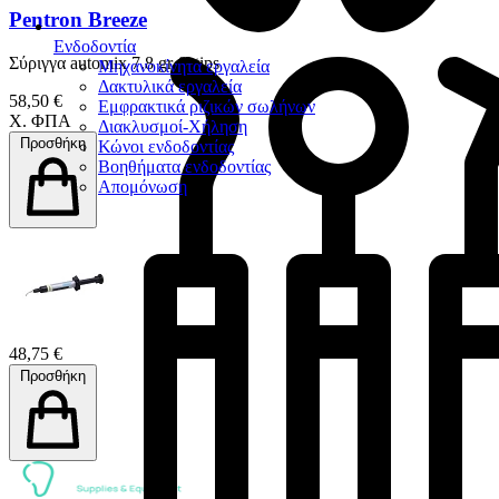
Pentron Breeze
Ενδοδοντία
Σύριγγα automix 7.8 gr & tips
Μηχανοκίνητα εργαλεία
Δακτυλικά εργαλεία
58,50 €
Εμφρακτικά ριζικών σωλήνων
Χ. ΦΠΑ
Διακλυσμοί-Χήληση
Προσθήκη
Κώνοι ενδοδοντίας
Βοηθήματα ενδοδοντίας
Απομόνωση
48,75 €
Προσθήκη