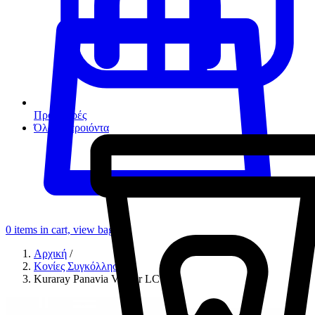
Προσφορές
Όλα τα προιόντα
0
items in cart, view bag
Αρχική
/
Κονίες Συγκόλλησης
/
Kuraray Panavia Veneer LC