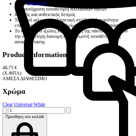
Διαμάντια
Η κονία προσφέρει μεγάλο χρόνο εργασίας που διευκολύνει
την ταυτόχρονη τοποθέτηση πολλαπλών όψεων
Ισχυρός και ανθεκτικός δεσμός
Το λεπτό φιλμ και η εξαιρετική στιλβωτική ικανότητα
επιτρέπουν τη δημιουργία λείων ορίων της αποκατάστασης
Το κατάλληλο ιξώδες και η συνοχή της πάστας επιτρέπουν
την ευκολότερη διανομή και τη σωστή τοποθέτηση της
αποκατάστασης
Product information
48,75 €
(Χ.ΦΠΑ)
ΑΜΕΣΑ ΔΙΑΘΕΣΙΜΟ
Χρώμα
Clear
Universal
White
Προσθήκη στο καλάθι