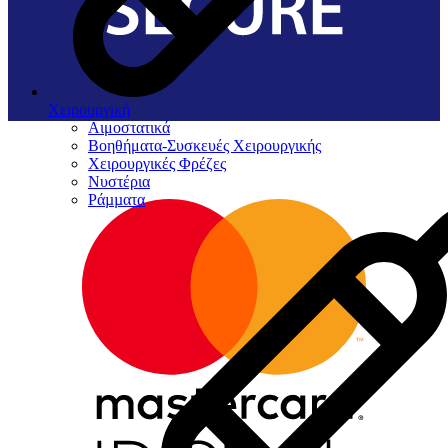
Χειρουργική
Αιμοστατικά
Βοηθήματα-Συσκευές Χειρουργικής
Χειρουργικές Φρέζες
Νυστέρια
Ράµµατα