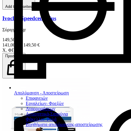
Add to favorites
Ivoclar Speedcem Plus
Σύριγγα 9 gr
149,50 €
141,00 € – 149,50 €
Χ. ΦΠΑ
Προσθήκη
Απολύμανση - Αποστείρωση
Επιφανειών
Εργαλείων- Φρεζών
Αναρροφήσεων
Αντισηπτικά-Σαπούνια
Φάκελλοι- Ρολά
Βοηθήματα απολύμανσης-αποστείρωσης