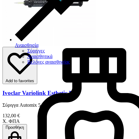
Αναισθησία
Σύριγγες
Αναισθητικά
Βελόνες αναισθησίας
Add to favorites
Ivoclar Variolink Esthetic DC
Σύριγγα Automix 5 gr
132,00 €
Χ. ΦΠΑ
Προσθήκη