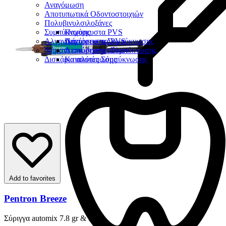
Αναγόμωση
Αποτυπωτικά Οδοντοστοιχιών
Πολυβινυλσιλοξάνες
Συμπύκνωσης
Παχύρευστα PVS
Αλγηνικά
Λεπτόρευστα PVS
Παχύρευστα Συμπύκνωσης
Νήματα απώθησης ούλων
Λεπτόρευστα Συμπύκνωσης
Δισκάρια αποτύπωσης
Καταλύτες Σύμπύκνωσης
Add to favorites
Pentron Breeze
Σύριγγα automix 7.8 gr & tips