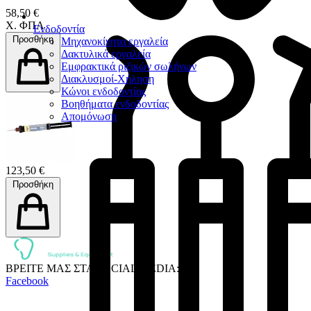
58,50 €
Χ. ΦΠΑ
Ενδοδοντία
Προσθήκη
Μηχανοκίνητα εργαλεία
Δακτυλικά εργαλεία
Εμφρακτικά ριζικών σωλήνων
Διακλυσμοί-Χήληση
Κώνοι ενδοδοντίας
Βοηθήματα ενδοδοντίας
Απομόνωση
123,50 €
Προσθήκη
ΒΡΕΙΤΕ ΜΑΣ ΣΤΑ SOCIAL MEDIA:
Facebook