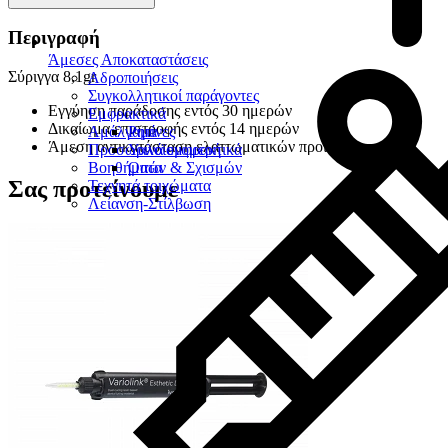
Περιγραφή
Άμεσες Αποκαταστάσεις
Σύριγγα 8,1gr
Αδροποιήσεις
Συγκολλητικοί παράγοντες
Εγγύηση παράδοσης εντός 30 ημερών
Εμφρακτικά
Δικαίωμα επιστροφής εντός 14 ημερών
Αμάλγαμα
Ρητίνες
Άμεση αντικατάσταση ελαττωματικών προϊόντων
Προσωρινά εμφρακτικά
Υαλοϊονομερή
Βοηθήματα
Οπών & Σχισμών
Σας προτείνουμε
Τεχνητά τοιχώματα
Λείανση-Στίλβωση