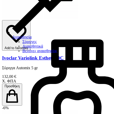
Αναισθησία
Σύριγγες
Αναισθητικά
Add to favorites
Βελόνες αναισθησίας
Ivoclar Variolink Esthetic DC
Σύριγγα Automix 5 gr
132,00 €
Χ. ΦΠΑ
Προσθήκη
-6%