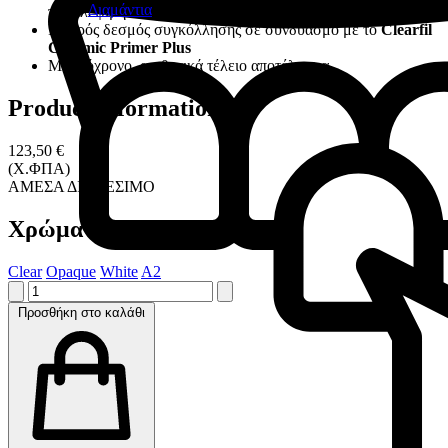
Διαμάντια
προβλέψιμη διαδικασία συγκόλλησης
Ισχυρός δεσμός συγκόλλησης σε συνδυασμό με το
Clearfil
Ceramic Primer Plus
Μακρόχρονο, αισθητικά τέλειο αποτέλεσμα
Product information
123,50 €
(Χ.ΦΠΑ)
ΑΜΕΣΑ ΔΙΑΘΕΣΙΜΟ
Χρώμα
Clear
Opaque
White
A2
Προσθήκη στο καλάθι