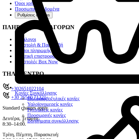
Όροι χρήσης
Προσωπικά Δεδομένα
Ρυθμίσεις cookies
ΠΛΗΡΟΦΟΡΙΕΣ ΑΓΟΡΩΝ
Κατάλογοι
Αποστολή & Παραλαβή
Τρόποι πληρωμής
Πολιτική επιστροφών
Αποστολές Box Now
ΤΗΛ. ΚΕΝΤΡΟ
+302651022104
Κονίες Συγκόλλησης
+30 26510 71321
Πολυκαρβοξυλικές κονίες
Υαλοϊονομερείς κονίες
Standard charges apply
Ρητινώδεις κονίες
Προσωρινές κονίες
Δευτέρα, Τετάρτη:
Βοηθήματα συγκόλλησης
8:30–14:00.
Τρίτη, Πέμπτη, Παρασκευή: