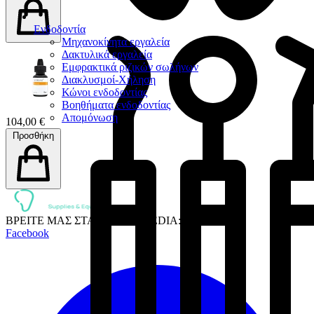
Ενδοδοντία
Μηχανοκίνητα εργαλεία
Δακτυλικά εργαλεία
Εμφρακτικά ριζικών σωλήνων
Διακλυσμοί-Χήληση
Κώνοι ενδοδοντίας
Βοηθήματα ενδοδοντίας
Απομόνωση
104,00 €
Προσθήκη
ΒΡΕΙΤΕ ΜΑΣ ΣΤΑ SOCIAL MEDIA:
Facebook