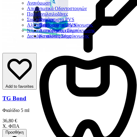
Αναγόμωση
Αποτυπωτικά Οδοντοστοιχιών
Πολυβινυλσιλοξάνες
Συμπύκνωσης
Παχύρευστα PVS
Αλγηνικά
Λεπτόρευστα PVS
Παχύρευστα Συμπύκνωσης
Νήματα απώθησης ούλων
Λεπτόρευστα Συμπύκνωσης
Δισκάρια αποτύπωσης
Καταλύτες Σύμπύκνωσης
Add to favorites
TG Bond
Φιαλίδιο 5 ml
36,80 €
Χ. ΦΠΑ
Προσθήκη