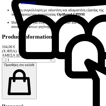
αδροποίηση
Διαμάντια
Άριστη συγκόλληση με οδοντίνη και αδαμαντίνη εξαιτίας της
πατενταρισμένης τεχνολογίας
Optibond GPDM
Ιδανικό υλικό για συγκόλληση άμεσων και έμμεσων
αποκαταστάσεων ρητίνης
Product information
104,00 €
(Χ.ΦΠΑ)
ΑΜΕΣΑ ΔΙΑΘΕΣΙΜΟ
Προσθήκη στο καλάθι