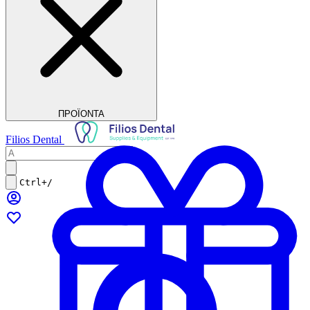
ΠΡΟΪΟΝΤΑ
Filios Dental
Ctrl+/