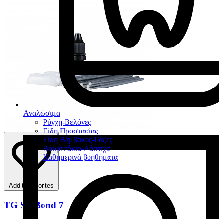
Αναλώσιμα
Ρύγχη-Βελόνες
Είδη Προστασίας
Είδη Βάμβακος-Γάζες
Βουρτσάκια-Λάστιχα
Καθημερινά βοηθήματα
Add to favorites
TG SE Bond 7