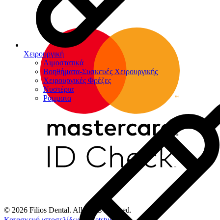
Χειρουργική
Αιμοστατικά
Βοηθήματα-Συσκευές Χειρουργικής
Χειρουργικές Φρέζες
Νυστέρια
Ράµµατα
© 2026 Filios Dental. All rights reserved.
Κατασκευή ιστοσελίδων
Netstudio