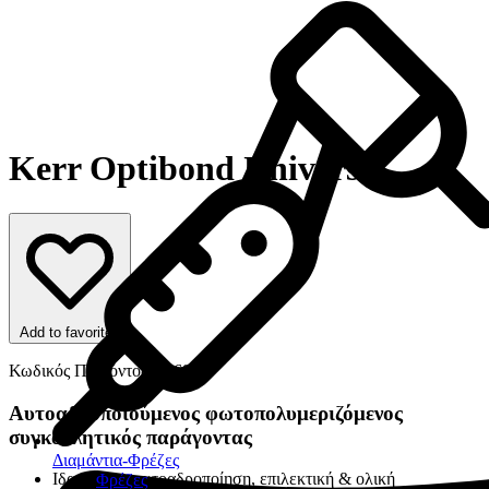
Kerr Optibond Universal
Add to favorites
Κωδικός Προϊόντος: 21683
Αυτοαδροποιούμενος φωτοπολυμεριζόμενος
συγκολλητικός παράγοντας
Διαμάντια-Φρέζες
Ιδανικό για αυτοαδροποίηση, επιλεκτική & ολική
Φρέζες