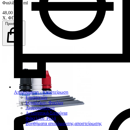
Φιαλίδιο 5 ml
48,00 €
Χ. ΦΠΑ
Προσθήκη
Απολύμανση - Αποστείρωση
Επιφανειών
Εργαλείων- Φρεζών
Αναρροφήσεων
Αντισηπτικά-Σαπούνια
Φάκελλοι- Ρολά
Βοηθήματα απολύμανσης-αποστείρωσης