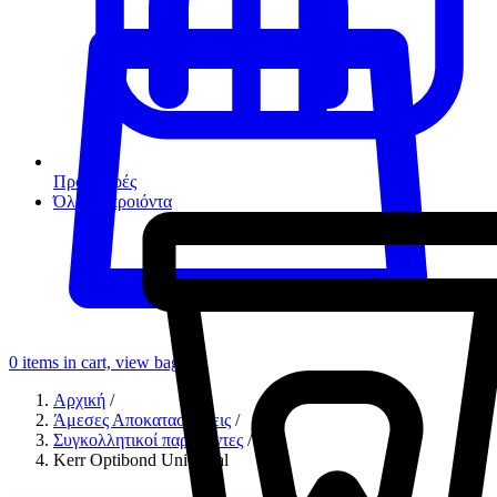
Προσφορές
Όλα τα προιόντα
0
items in cart, view bag
Αρχική
/
Άμεσες Αποκαταστάσεις
/
Συγκολλητικοί παράγοντες
/
Kerr Optibond Universal