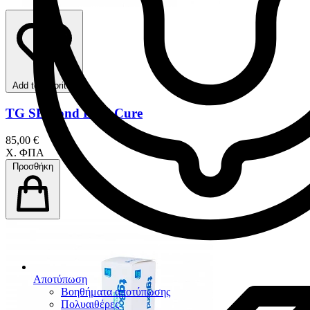
Add to favorites
TG SE Bond Dual Cure
85,00 €
Χ. ΦΠΑ
Προσθήκη
Αποτύπωση
Βοηθήματα αποτύπωσης
Πολυαιθέρες