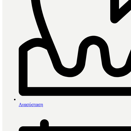
0
items in cart, view bag
Αρχική
/
Άμεσες Αποκαταστάσεις
/
Ανασύσταση
Βοηθήματα
/
Whitewash Στοματοδιαστολέας