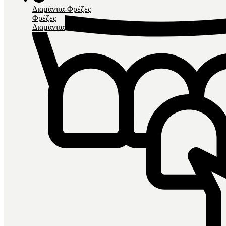
Διαμάντια-Φρέζες
Φρέζες
Διαμάντια