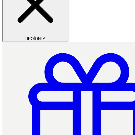
ΠΡΟΪΟΝΤΑ
Filios Dental
Ctrl+/