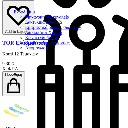
Ενδοδοντία
Μηχανοκίνητα εργαλεία
Δακτυλικά εργαλεία
Εμφρακτικά ριζικών σωλήνων
Add to favorites
Διακλυσμοί-Χήληση
Κώνοι ενδοδοντίας
TOR Ελάσματα Apis
Βοηθήματα ενδοδοντίας
Απομόνωση
Κουτί 12 Τεμαχίων
9,30 €
Χ. ΦΠΑ
Προσθήκη