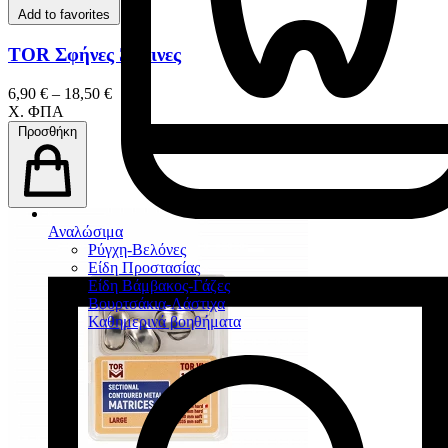
Add to favorites
TOR Σφήνες Ξύλινες
6,90 € – 18,50 €
Χ. ΦΠΑ
Προσθήκη
Αναλώσιμα
Ρύγχη-Βελόνες
Είδη Προστασίας
Είδη Βάμβακος-Γάζες
Βουρτσάκια-Λάστιχα
Καθημερινά βοηθήματα