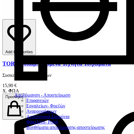
Add to favorites
TOR Προκαμπυλωμένα Τεχνητά Τοιχώματα
Συσκευασία 50 Τεμαχίων
15,90 €
Χ. ΦΠΑ
Απολύμανση - Αποστείρωση
Προσθήκη
Επιφανειών
Εργαλείων- Φρεζών
Αναρροφήσεων
Αντισηπτικά-Σαπούνια
Φάκελλοι- Ρολά
Βοηθήματα απολύμανσης-αποστείρωσης