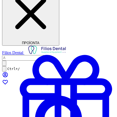
ΠΡΟΪΟΝΤΑ
Filios Dental
Ctrl+/