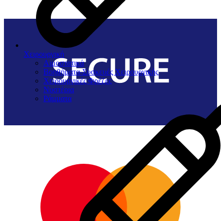
Χειρουργική
Αιμοστατικά
Βοηθήματα-Συσκευές Χειρουργικής
Χειρουργικές Φρέζες
Νυστέρια
Ράµµατα