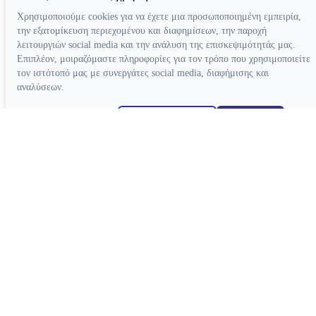
Χρησιμοποιούμε cookies για να έχετε μια προσωποποιημένη εμπειρία,
την εξατομίκευση περιεχομένου και διαφημίσεων, την παροχή
λειτουργιών social media και την ανάλυση της επισκεψιμότητάς μας.
Επιπλέον, μοιραζόμαστε πληροφορίες για τον τρόπο που χρησιμοποιείτε
τον ιστότοπό μας με συνεργάτες social media, διαφήμισης και
αναλύσεων.
Απόρριψη όλων
Ρυθμίσεις cookies
Αποδοχή όλων
Κατασκευή ιστοσελίδων
Συσκευές
Συσκευές Ενδοδοντίας
Συσκευές Φωτοπολυμερισμού
Μοτέρ Ενδοδοντίας
Ξέστρα Υπερήχων
Εντοπιστές Ακρορριζίου
Συσκευές Αποτρύγωσης
Συσκευές Ενδοδοντίας Βοηθητικές
Συσκευές Βοηθητικές
Κλίβανοι
CAD-CAM
Συσκευές Χειρουργικής