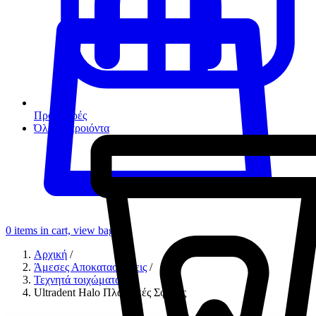
Προσφορές
Όλα τα προιόντα
0
items in cart, view bag
Αρχική
/
Άμεσες Αποκαταστάσεις
/
Τεχνητά τοιχώματα
/
Ultradent Halo Πλαστικές Σφήνες