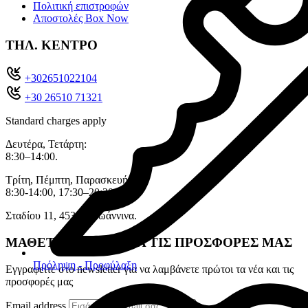
Πολιτική επιστροφών
Αποστολές Box Now
ΤΗΛ. ΚΕΝΤΡΟ
+302651022104
+30 26510 71321
Standard charges apply
Δευτέρα, Τετάρτη:
8:30–14:00.
Τρίτη, Πέμπτη, Παρασκευή:
8:30-14:00, 17:30–20:30.
Σταδίου 11, 45333 , Ιωάννινα.
ΜΑΘΕΤΕ ΠΡΩΤΟΙ ΓΙΑ ΤΙΣ ΠΡΟΣΦΟΡΕΣ ΜΑΣ
Πρόληψη - Προφύλαξη
Εγγραφείτε στο newsletter για να λαμβάνετε πρώτοι τα νέα και τις
προσφορές μας
Email address