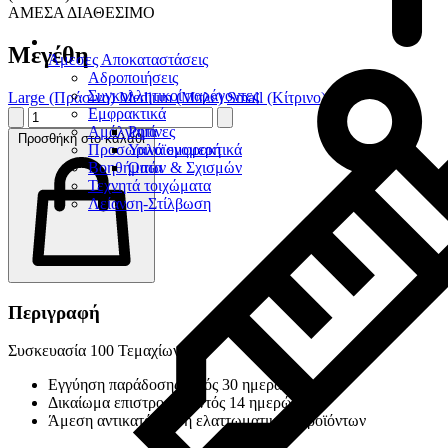
ΑΜΕΣΑ ΔΙΑΘΕΣΙΜΟ
Μεγέθη
Άμεσες Αποκαταστάσεις
Αδροποιήσεις
Συγκολλητικοί παράγοντες
Large (Πράσινο)
Medium (Μπλε)
Small (Κίτρινο)
Εμφρακτικά
Αμάλγαμα
Ρητίνες
Προσθήκη στο καλάθι
Προσωρινά εμφρακτικά
Υαλοϊονομερή
Βοηθήματα
Οπών & Σχισμών
Τεχνητά τοιχώματα
Λείανση-Στίλβωση
Περιγραφή
Συσκευασία 100 Τεμαχίων
Εγγύηση παράδοσης εντός 30 ημερών
Δικαίωμα επιστροφής εντός 14 ημερών
Άμεση αντικατάσταση ελαττωματικών προϊόντων