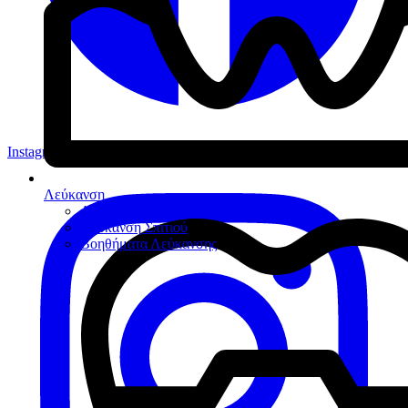
Instagram
Λεύκανση
Λεύκανση Ιατρείου
Λεύκανση Σπιτιού
Βοηθήματα Λεύκανσης