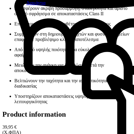
Διαμάντια
Προσφέρουν ακριβή προσαρμογή, σταθερότητα και άριστο
ουλικό σφράγισμα σε αποκαταστάσεις Class II
Επιτρέπουν τη σωστή τοποθέτηση του τοιχώματος
Συμβάλλουν στη δημιουργία σφιχτών και φυσικών σημείων
επαφής με προβλέψιμο κλινικό αποτέλεσμα
Από υλικό υψηλής ποιότητας για εύκολη τοποθέτηση και
αφαίρεση
Μειώνουν την ανάγκη για διορθώσεις μετά την
αποκατάσταση
Βελτιώνουν την ταχύτητα και την αποδοτικότητα της κλινικής
διαδικασίας
Υποστηρίζουν αποκαταστάσεις υψηλής αισθητικής και
λειτουργικότητας
Product information
39,95 €
(Χ.ΦΠΑ)