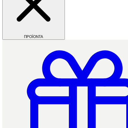
ΠΡΟΪΟΝΤΑ
Filios Dental
Ctrl+/