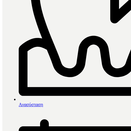
0
items in cart, view bag
Αρχική
/
Άμεσες Αποκαταστάσεις
/
Ανασύσταση
Τεχνητά τοιχώματα
/
Ultradent Halo Firm Non-Stick Bands