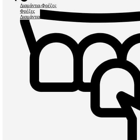
Διαμάντια-Φρέζες
Φρέζες
Διαμάντια