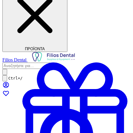
ΠΡΟΪΟΝΤΑ
Filios Dental
Ctrl+/