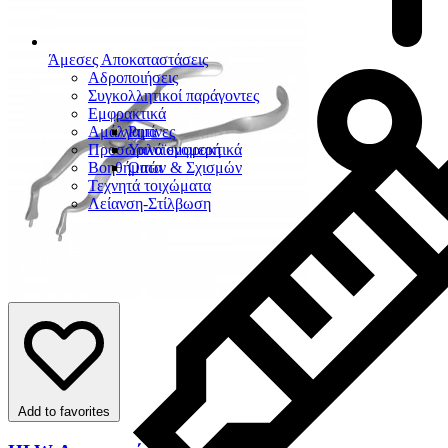
Άμεσες Αποκαταστάσεις
Αδροποιήσεις
Συγκολλητικοί παράγοντες
Εμφρακτικά
Αμάλγαμα
Ρητίνες
Προσωρινά εμφρακτικά
Υαλοϊονομερή
Βοηθήματα
Οπών & Σχισμών
Τεχνητά τοιχώματα
Λείανση-Στίλβωση
Add to favorites