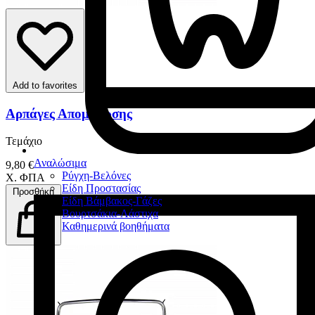
Add to favorites
Αρπάγες Απομόνωσης
Τεμάχιο
Αναλώσιμα
9,80 €
Ρύγχη-Βελόνες
Χ. ΦΠΑ
Είδη Προστασίας
Προσθήκη
Είδη Βάμβακος-Γάζες
Βουρτσάκια-Λάστιχα
Καθημερινά βοηθήματα