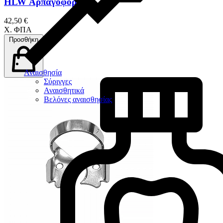
HLW Αρπαγοφόρος
42,50 €
Χ. ΦΠΑ
Προσθήκη
Αναισθησία
Σύριγγες
Αναισθητικά
Βελόνες αναισθησίας