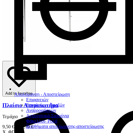
Add to favorites
Απολύμανση - Αποστείρωση
Επιφανειών
Πλαίσιο Απομονωτήρα
Εργαλείων- Φρεζών
Αναρροφήσεων
Αντισηπτικά-Σαπούνια
Τεμάχιο
Φάκελλοι- Ρολά
Βοηθήματα απολύμανσης-αποστείρωσης
9,50 € – 18,70 €
Χ. ΦΠΑ