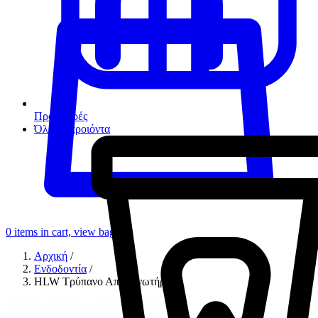
Προσφορές
Όλα τα προιόντα
0
items in cart, view bag
Αρχική
/
Ενδοδοντία
/
HLW Τρύπανο Απομονωτήρα