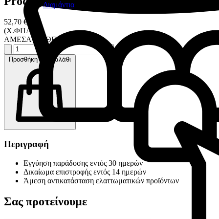
Product information
Διαμάντια
52,70 €
(Χ.ΦΠΑ)
ΑΜΕΣΑ ΔΙΑΘΕΣΙΜΟ
Προσθήκη στο καλάθι
Περιγραφή
Εγγύηση παράδοσης εντός 30 ημερών
Δικαίωμα επιστροφής εντός 14 ημερών
Άμεση αντικατάσταση ελαττωματικών προϊόντων
Σας προτείνουμε