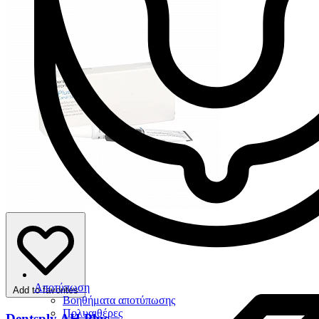
Αποτύπωση
Add to favorites
Βοηθήματα αποτύπωσης
Πολυαιθέρες
Dentsply AH Plus