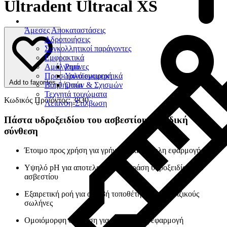
Ultradent Ultracal XS
Άμεσες Αποκαταστάσεις
Αδροποιήσεις
Συγκολλητικοί παράγοντες
Εμφρακτικά
Αμάλγαμα
Ρητίνες
Προσωρινά εμφρακτικά
Υαλοϊονομερή
Add to favorites
Βοηθήματα
Οπών & Σχισμών
Τεχνητά τοιχώματα
Κωδικός Προϊόντος: 3830
Λείανση-Στίλβωση
Πάστα υδροξειδίου του ασβεστίου με ειδική
σύνθεση
Έτοιμο προς χρήση για γρήγορη και εύκολη εφαρμογή
Υψηλό pH για αποτελεσματική δράση υδροξειδίου του
ασβεστίου
Εξαιρετική ροή για ακριβή τοποθέτηση στους ριζικούς
σωλήνες
Ομοιόμορφη σύσταση για ελεγχόμενη εφαρμογή