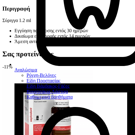
Περιγραφή
Σύριγγα 1.2 ml
Εγγύηση παράδοσης εντός 30 ημερών
Δικαίωμα επιστροφής εντός 14 ημερών
Άμεση αντικατάσταση ελαττωματικών προϊόντων
Σας προτείνουμε
-11%
Αναλώσιμα
Ρύγχη-Βελόνες
Είδη Προστασίας
Είδη Βάμβακος-Γάζες
Βουρτσάκια-Λάστιχα
Καθημερινά βοηθήματα