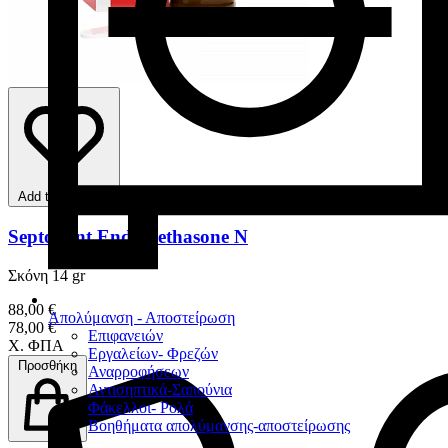
Add to favorites
Septodont Endomethasone N
Σκόνη 14 gr
88,00 €
Απολύμανση - Αποστείρωση
78,00 €
Επιφανειών
Χ. ΦΠΑ
Εργαλείων- Φρεζών
Προσθήκη
Αναρροφήσεων
Αντισηπτικά-Σαπούνια
Φάκελλοι- Ρολά
Βοηθήματα απολύμανσης-αποστείρωσης