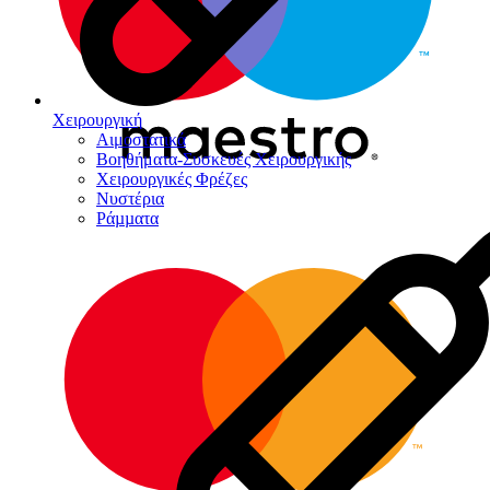
Χειρουργική
Αιμοστατικά
Βοηθήματα-Συσκευές Χειρουργικής
Χειρουργικές Φρέζες
Νυστέρια
Ράµµατα