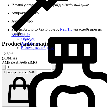
Ιδανικό για προσωρινή έμφραξη ριζικών σωλήνων
Αντιβακτηριδιακό
Ακτινοσκιερό
Ρέει μέσα από το λεπτό ρύγχος
NaviTip
για τοποθέτηση με
ακρίβεια
Αναισθησία
Σύριγγες
Product information
Αναισθητικά
Βελόνες αναισθησίας
12,50 €
(Χ.ΦΠΑ)
ΑΜΕΣΑ ΔΙΑΘΕΣΙΜΟ
Προσθήκη στο καλάθι