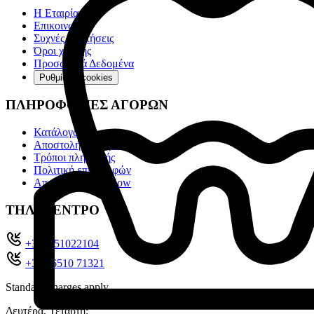
Η Εταιρία
Επικοινωνία
Συχνές ερωτήσεις
Όροι χρήσης
Προσωπικά Δεδομένα
Ρυθμίσεις cookies
ΠΛΗΡΟΦΟΡΙΕΣ ΑΓΟΡΩΝ
Κατάλογοι
Αποστολή & Παραλαβή
Τρόποι πληρωμής
Πολιτική επιστροφών
Αποστολές Box Now
ΤΗΛ. ΚΕΝΤΡΟ
+302651022104
+30 26510 71321
Standard charges apply
Δευτέρα, Τετάρτη: