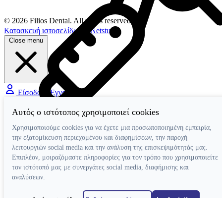
© 2026 Filios Dental. All rights reserved.
Κατασκευή ιστοσελίδων
Netstudio
Close menu
Είσοδος / Εγγραφή
Αυτός ο ιστότοπος χρησιμοποιεί cookies
Χρησιμοποιούμε cookies για να έχετε μια προσωποποιημένη εμπειρία,
Χειρολαβές
την εξατομίκευση περιεχομένου και διαφημίσεων, την παροχή
Τουρμπίνες Airotor
λειτουργιών social media και την ανάλυση της επισκεψιμότητάς μας.
Γωνιακές Micromotor
Γωνιακές Πολλαπλασιαστικές
Επιπλέον, μοιραζόμαστε πληροφορίες για τον τρόπο που χρησιμοποιείτε
Ευθείες Micromotor
τον ιστότοπό μας με συνεργάτες social media, διαφήμισης και
Χειρουργικές Γωνιακές
αναλύσεων.
Ταχυσύνδεσμοι
Micromotor Ενδοδοντίας
Απόρριψη όλων
Ρυθμίσεις cookies
Αποδοχή όλων
Λίπανση
Luftmotor-Micromotor
Κατασκευή ιστοσελίδων