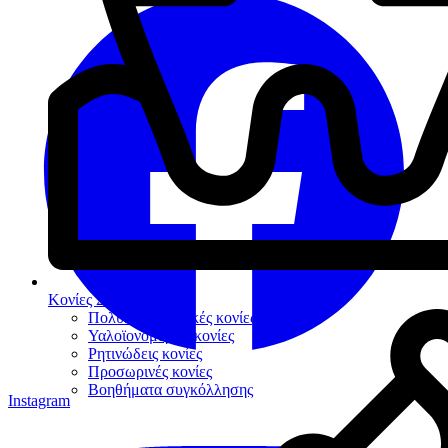
Κονίες Συγκόλλησης
Πολυκαρβοξυλικές κονίες
Υαλοϊονομερείς κονίες
Ρητινώδεις κονίες
Προσωρινές κονίες
Βοηθήματα συγκόλλησης
Instagram