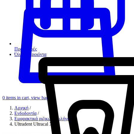
Προσφορές
Όλα τα προιόντα
0
items in cart, view bag
Αρχική
/
Ενδοδοντία
/
Εμφρακτικά ριζικών σωλήνων
/
Ultradent Ultracal XS