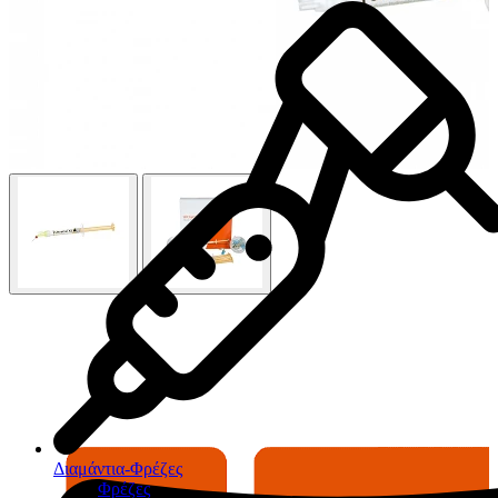
Διαμάντια-Φρέζες
Φρέζες