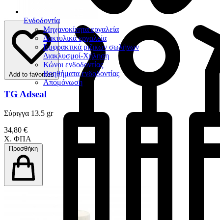
Ενδοδοντία
Μηχανοκίνητα εργαλεία
Δακτυλικά εργαλεία
Εμφρακτικά ριζικών σωλήνων
Διακλυσμοί-Χήληση
Κώνοι ενδοδοντίας
Βοηθήματα ενδοδοντίας
Add to favorites
Απομόνωση
TG Adseal
Σύριγγα 13.5 gr
34,80 €
Χ. ΦΠΑ
Προσθήκη