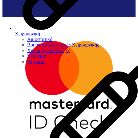
Χειρουργική
Αιμοστατικά
Βοηθήματα-Συσκευές Χειρουργικής
Χειρουργικές Φρέζες
Νυστέρια
Ράµµατα