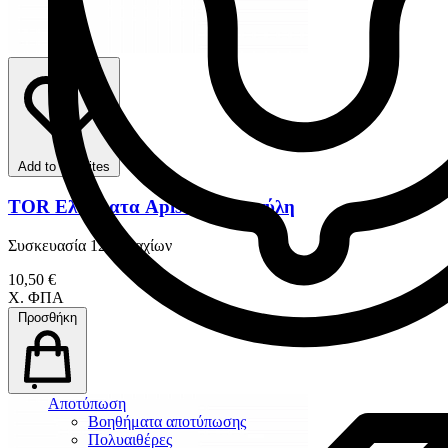
Add to favorites
TOR Ελάσματα Apis Με Καμπύλη
Συσκευασία 12 Τεμαχίων
10,50 €
Χ. ΦΠΑ
Προσθήκη
Αποτύπωση
Βοηθήματα αποτύπωσης
Πολυαιθέρες