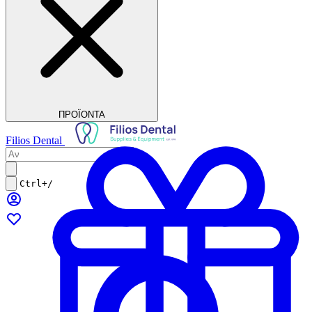
ΠΡΟΪΟΝΤΑ
Filios Dental
Ctrl+/