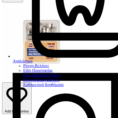
Αναλώσιμα
Ρύγχη-Βελόνες
Είδη Προστασίας
Είδη Βάμβακος-Γάζες
Βουρτσάκια-Λάστιχα
Καθημερινά βοηθήματα
Add to favorites