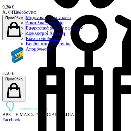
9,30 €
Χ. ΦΠΑ
Ενδοδοντία
Μηχανοκίνητα εργαλεία
Προσθήκη
Δακτυλικά εργαλεία
Εμφρακτικά ριζικών σωλήνων
Διακλυσμοί-Χήληση
Κώνοι ενδοδοντίας
Βοηθήματα ενδοδοντίας
Απομόνωση
8,50 €
Προσθήκη
ΒΡΕΙΤΕ ΜΑΣ ΣΤΑ SOCIAL MEDIA:
Facebook