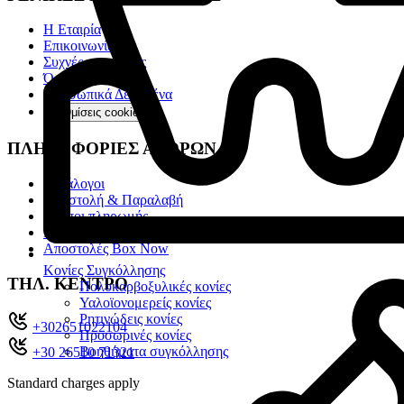
Η Εταιρία
Επικοινωνία
Συχνές ερωτήσεις
Όροι χρήσης
Προσωπικά Δεδομένα
Ρυθμίσεις cookies
ΠΛΗΡΟΦΟΡΙΕΣ ΑΓΟΡΩΝ
Κατάλογοι
Αποστολή & Παραλαβή
Τρόποι πληρωμής
Πολιτική επιστροφών
Αποστολές Box Now
Κονίες Συγκόλλησης
ΤΗΛ. ΚΕΝΤΡΟ
Πολυκαρβοξυλικές κονίες
Υαλοϊονομερείς κονίες
Ρητινώδεις κονίες
+302651022104
Προσωρινές κονίες
Βοηθήματα συγκόλλησης
+30 26510 71321
Standard charges apply