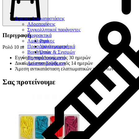
Άμεσες Αποκαταστάσεις
Αδροποιήσεις
Συγκολλητικοί παράγοντες
Περιγραφή
Εμφρακτικά
Αμάλγαμα
Ρητίνες
Προσωρινά εμφρακτικά
Υαλοϊονομερή
Ρολό 10 m
Βοηθήματα
Οπών & Σχισμών
Τεχνητά τοιχώματα
Εγγύηση παράδοσης εντός 30 ημερών
Λείανση-Στίλβωση
Δικαίωμα επιστροφής εντός 14 ημερών
Άμεση αντικατάσταση ελαττωματικών προϊόντων
Σας προτείνουμε