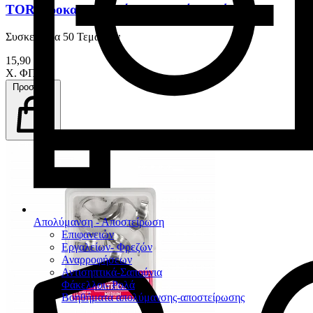
TOR Προκαμπυλωμένα Τεχνητά Τοιχώματα
Συσκευασία 50 Τεμαχίων
15,90 €
Χ. ΦΠΑ
Προσθήκη
Απολύμανση - Αποστείρωση
Επιφανειών
Εργαλείων- Φρεζών
Αναρροφήσεων
Αντισηπτικά-Σαπούνια
Φάκελλοι- Ρολά
Βοηθήματα απολύμανσης-αποστείρωσης