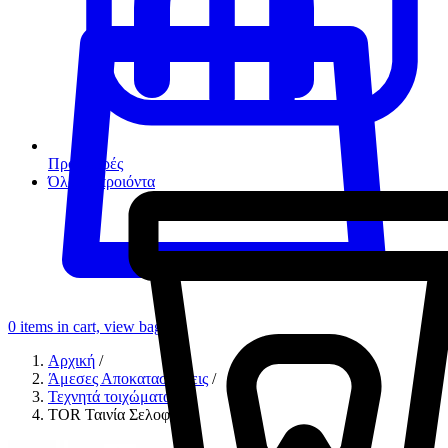
Προσφορές
Όλα τα προιόντα
0
items in cart, view bag
Αρχική
/
Άμεσες Αποκαταστάσεις
/
Τεχνητά τοιχώματα
/
TOR Ταινία Σελοφάνης