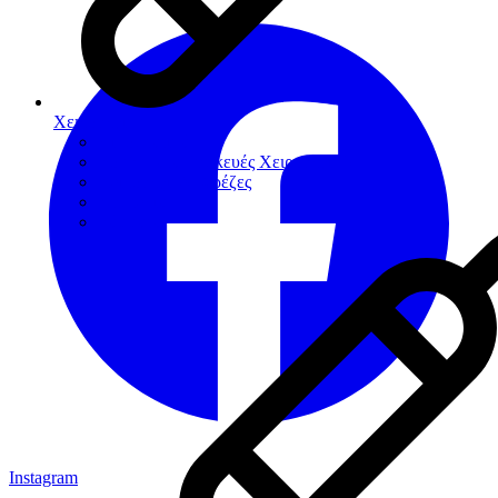
Χειρουργική
Αιμοστατικά
Βοηθήματα-Συσκευές Χειρουργικής
Χειρουργικές Φρέζες
Νυστέρια
Ράµµατα
Instagram