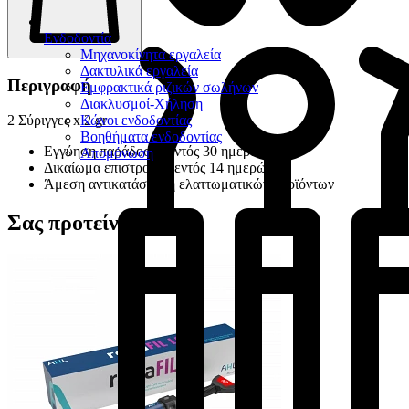
Ενδοδοντία
Μηχανοκίνητα εργαλεία
Δακτυλικά εργαλεία
Περιγραφή
Εμφρακτικά ριζικών σωλήνων
Διακλυσμοί-Χήληση
Κώνοι ενδοδοντίας
2 Σύριγγες x 2 gr
Βοηθήματα ενδοδοντίας
Εγγύηση παράδοσης εντός 30 ημερών
Απομόνωση
Δικαίωμα επιστροφής εντός 14 ημερών
Άμεση αντικατάσταση ελαττωματικών προϊόντων
Σας προτείνουμε