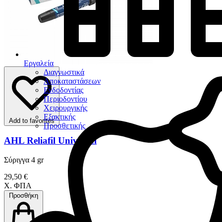
Εργαλεία
Διαγνωστικά
Αποκαταστάσεων
Ενδοδοντίας
Περιοδοντίου
Χειρουργικής
Εξακτικής
Add to favorites
Προσθετικής
AHL Reliafil Universal
Σύριγγα 4 gr
29,50 €
Χ. ΦΠΑ
Προσθήκη