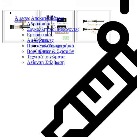
Άμεσες Αποκαταστάσεις
Αδροποιήσεις
Συγκολλητικοί παράγοντες
Εμφρακτικά
Αμάλγαμα
Ρητίνες
Προσωρινά εμφρακτικά
Υαλοϊονομερή
Βοηθήματα
Οπών & Σχισμών
Τεχνητά τοιχώματα
Λείανση-Στίλβωση