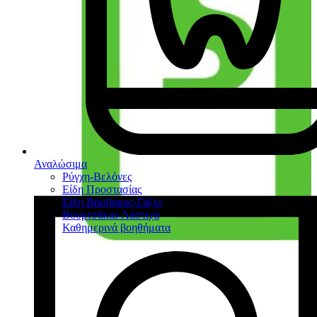
Αναλώσιμα
Ρύγχη-Βελόνες
Είδη Προστασίας
Είδη Βάμβακος-Γάζες
Βουρτσάκια-Λάστιχα
Καθημερινά βοηθήματα