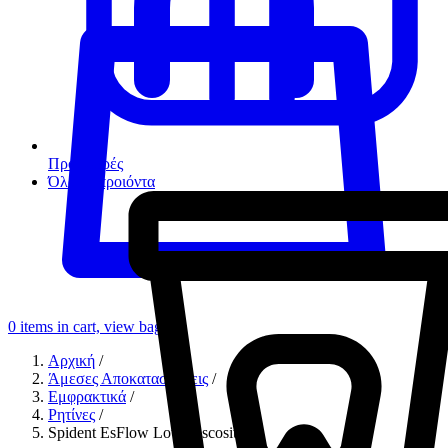
Προσφορές
Όλα τα προιόντα
0
items in cart, view bag
Αρχική
/
Άμεσες Αποκαταστάσεις
/
Εμφρακτικά
/
Ρητίνες
/
Spident EsFlow Low Viscosity