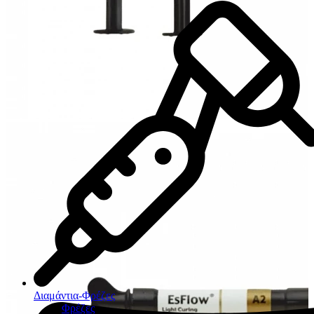
Διαμάντια-Φρέζες
Φρέζες