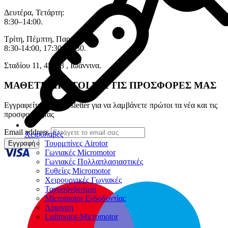
Δευτέρα, Τετάρτη:
8:30–14:00.
Τρίτη, Πέμπτη, Παρασκευή:
8:30-14:00, 17:30–20:30.
Σταδίου 11, 45333 , Ιωάννινα.
ΜΑΘΕΤΕ ΠΡΩΤΟΙ ΓΙΑ ΤΙΣ ΠΡΟΣΦΟΡΕΣ ΜΑΣ
Εγγραφείτε στο newsletter για να λαμβάνετε πρώτοι τα νέα και τις
προσφορές μας
Email address
Χειρολαβές
Τουρμπίνες Airotor
Εγγραφή
Γωνιακές Micromotor
Γωνιακές Πολλαπλασιαστικές
Ευθείες Micromotor
Χειρουργικές Γωνιακές
Ταχυσύνδεσμοι
Micromotor Ενδοδοντίας
Λίπανση
Luftmotor-Micromotor