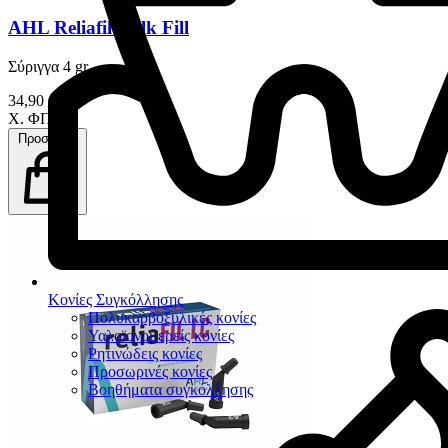
AHL Reliafil Bulk Fill
Σύριγγα 4 gr
34,90 €
Χ. ΦΠΑ
Προσθήκη
Κονίες Συγκόλλησης
Πολυκαρβοξυλικές κονίες
Υαλοϊονομερείς κονίες
Ρητινώδεις κονίες
Προσωρινές κονίες
Βοηθήματα συγκόλλησης