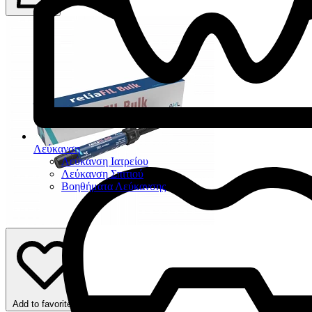
Λεύκανση
Λεύκανση Ιατρείου
Λεύκανση Σπιτιού
Βοηθήματα Λεύκανσης
Add to favorites