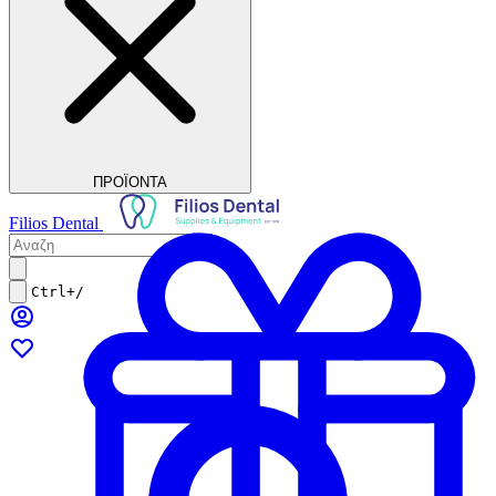
ΠΡΟΪΟΝΤΑ
Filios Dental
Ctrl+/