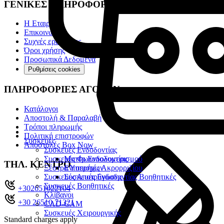
ΓΕΝΙΚΕΣ ΠΛΗΡΟΦΟΡΙΕΣ
Η Εταιρία
Επικοινωνία
Συχνές ερωτήσεις
Όροι χρήσης
Προσωπικά Δεδομένα
Ρυθμίσεις cookies
ΠΛΗΡΟΦΟΡΙΕΣ ΑΓΟΡΩΝ
Κατάλογοι
Αποστολή & Παραλαβή
Τρόποι πληρωμής
Πολιτική επιστροφών
Συσκευές
Αποστολές Box Now
Συσκευές Ενδοδοντίας
Συσκευές Φωτοπολυμερισμού
Μοτέρ Ενδοδοντίας
ΤΗΛ. ΚΕΝΤΡΟ
Ξέστρα Υπερήχων
Εντοπιστές Ακρορριζίου
Συσκευές Αποτρύγωσης
Συσκευές Ενδοδοντίας Βοηθητικές
Συσκευές Βοηθητικές
+302651022104
Κλίβανοι
+30 26510 71321
CAD-CAM
Συσκευές Χειρουργικής
Standard charges apply