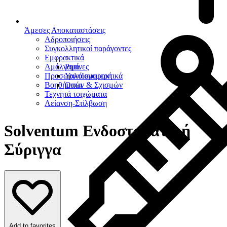
Άμεσες Αποκαταστάσεις
Αδροποιήσεις
Συγκολλητικοί παράγοντες
Εμφρακτικά
Αμάλγαμα
Ρητίνες
Προσωρινά εμφρακτικά
Υαλοϊονομερή
Βοηθήματα
Οπών & Σχισμών
Τεχνητά τοιχώματα
Λείανση-Στίλβωση
Solventum Ενδοστοματική
Σύριγγα
Add to favorites