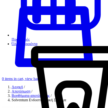
Προσφορές
Όλα τα προιόντα
0
items in cart, view bag
Αρχική
/
Αποτύπωση
/
Βοηθήματα αποτύπωσης
/
Solventum Ενδοστοματική Σύριγγα