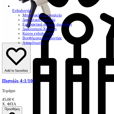
Ενδοδοντία
Μηχανοκίνητα εργαλεία
Δακτυλικά εργαλεία
Εμφρακτικά ριζικών σωλήνων
Διακλυσμοί-Χήληση
Κώνοι ενδοδοντίας
Βοηθήματα ενδοδοντίας
Απομόνωση
Add to favorites
Πιστόλι 4:1/10:1
Τεμάχιο
45,00 €
Χ. ΦΠΑ
Προσθήκη