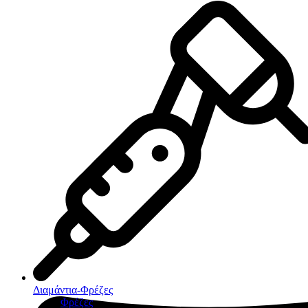
Διαμάντια-Φρέζες
Φρέζες