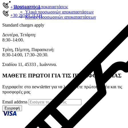
Προσωρινές Αποκαταστάσεις
+302651022104
Υλικά προσωρινών αποκαταστάσεων
+30 26510 71321
Κονίες Προσωρινών αποκαταστάσεων
Standard charges apply
Δευτέρα, Τετάρτη:
8:30–14:00.
Τρίτη, Πέμπτη, Παρασκευή:
8:30-14:00, 17:30–20:30.
Σταδίου 11, 45333 , Ιωάννινα.
ΜΑΘΕΤΕ ΠΡΩΤΟΙ ΓΙΑ ΤΙΣ ΠΡΟΣΦΟΡΕΣ ΜΑΣ
Εγγραφείτε στο newsletter για να λαμβάνετε πρώτοι τα νέα και τις
προσφορές μας
Email address
Εγγραφή