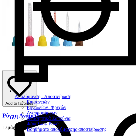
Απολύμανση - Αποστείρωση
Επιφανειών
Add to favorites
Εργαλείων- Φρεζών
Αναρροφήσεων
Ρύγχη Ανάμειξης
Αντισηπτικά-Σαπούνια
Φάκελλοι- Ρολά
Tεμάχιο
Βοηθήματα απολύμανσης-αποστείρωσης