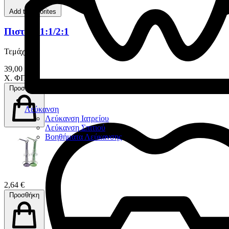
Add to favorites
Πιστόλι 1:1/2:1
Τεμάχιο
39,00 €
Χ. ΦΠΑ
Προσθήκη
Λεύκανση
Λεύκανση Ιατρείου
Λεύκανση Σπιτιού
Βοηθήματα Λεύκανσης
2,64 €
Προσθήκη