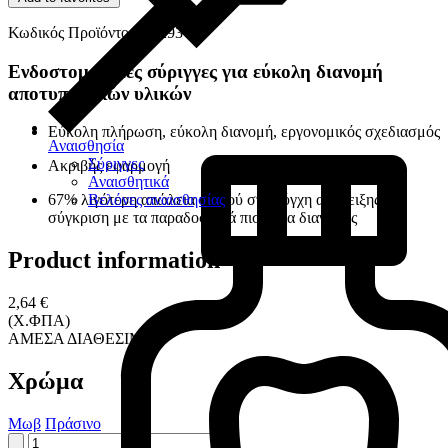
Κωδικός Προϊόντος: 17293
Ενδοστοματικές σύριγγες για εύκολη διανομή
αποτυπωτικών υλικών
Εύκολη πλήρωση, εύκολη διανομή, εργονομικός σχεδιασμός
Αναισθησία
Σύριγγες
Ακριβής εφαρμογή
Αναισθητικά
Βελόνες αναισθησίας
67% λιγότερη απώλεια υλικού στα ρύγχη ανάμειξης σε
σύγκριση με τα παραδοσιακά πιστόλια διανομής
Product information
2,64 €
(Χ.ΦΠΑ)
ΑΜΕΣΑ ΔΙΑΘΕΣΙΜΟ
Χρώμα
Μωβ
Πράσινο