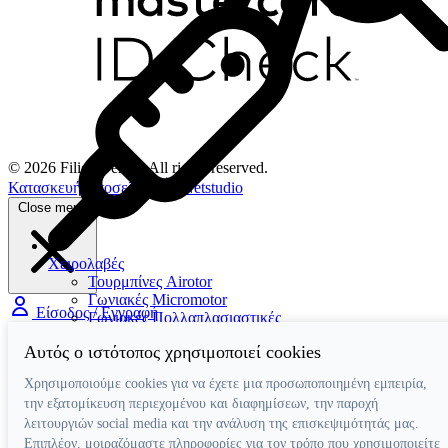
© 2026 Filios Dental. All rights reserved.
Κατασκευή ιστοσελίδων
Netstudio
Close menu
Χειρολαβές
Τουρμπίνες Airotor
Γωνιακές Micromotor
Είσοδος / Εγγραφή
Γωνιακές Πολλαπλασιαστικές
Ευθείες Micromotor
Αυτός ο ιστότοπος χρησιμοποιεί cookies
Χειρουργικές Γωνιακές
Ταχυσύνδεσμοι
Χρησιμοποιούμε cookies για να έχετε μια προσωποποιημένη εμπειρία,
Micromotor Ενδοδοντίας
την εξατομίκευση περιεχομένου και διαφημίσεων, την παροχή
Λίπανση
λειτουργιών social media και την ανάλυση της επισκεψιμότητάς μας.
Luftmotor-Micromotor
Επιπλέον, μοιραζόμαστε πληροφορίες για τον τρόπο που χρησιμοποιείτε