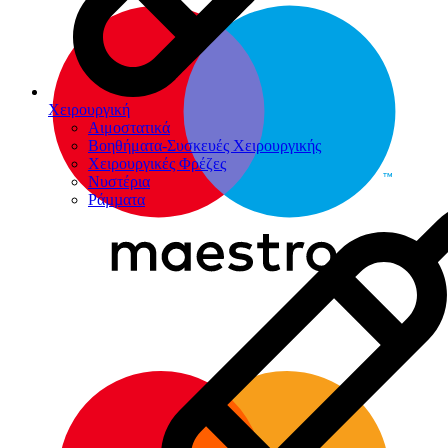
Χειρουργική
Αιμοστατικά
Βοηθήματα-Συσκευές Χειρουργικής
Χειρουργικές Φρέζες
Νυστέρια
Ράµµατα