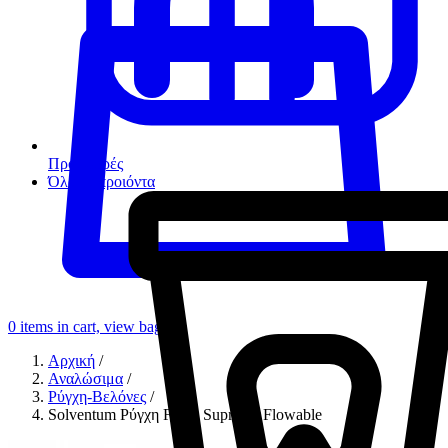
Προσφορές
Όλα τα προιόντα
0
items in cart, view bag
Αρχική
/
Αναλώσιμα
/
Ρύγχη-Βελόνες
/
Solventum Ρύγχη Filtek Supreme Flowable