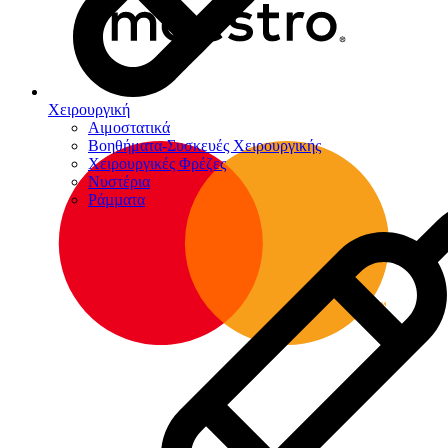
Χειρουργική
Αιμοστατικά
Βοηθήματα-Συσκευές Χειρουργικής
Χειρουργικές Φρέζες
Νυστέρια
Ράµµατα