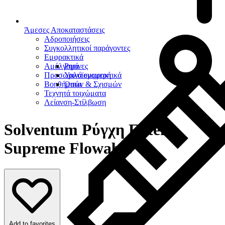
Άμεσες Αποκαταστάσεις
Αδροποιήσεις
Συγκολλητικοί παράγοντες
Εμφρακτικά
Αμάλγαμα
Ρητίνες
Προσωρινά εμφρακτικά
Υαλοϊονομερή
Βοηθήματα
Οπών & Σχισμών
Τεχνητά τοιχώματα
Λείανση-Στίλβωση
Solventum Ρύγχη Filtek
Supreme Flowable
Add to favorites