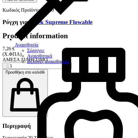
Κωδικός Προϊόντος: 6690
Ρύγχη για
Filtek Supreme Flowable
Product information
Αναισθησία
7,26 €
Σύριγγες
(Χ.ΦΠΑ)
Αναισθητικά
ΑΜΕΣΑ ΔΙΑΘΕΣΙΜΟ
Βελόνες αναισθησίας
Προσθήκη στο καλάθι
Περιγραφή
Συσκευασία 20 Τεμαχίων