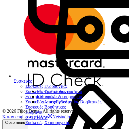
Συσκευές
Συσκευές Ενδοδοντίας
Συσκευές Φωτοπολυμερισμού
Μοτέρ Ενδοδοντίας
Ξέστρα Υπερήχων
Εντοπιστές Ακρορριζίου
Συσκευές Αποτρύγωσης
Συσκευές Ενδοδοντίας Βοηθητικές
Συσκευές Βοηθητικές
© 2026 Filios Dental. All rights reserved.
Κλίβανοι
Κατασκευή ιστοσελίδων
Netstudio
CAD-CAM
Συσκευές Χειρουργικής
Close menu