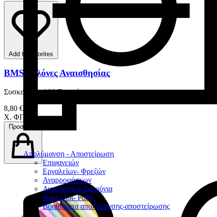
Add to favorites
BMS Βελόνες Αναισθησίας
Συσκευασία 100 Tεμαχίων
8,80 €
Χ. ΦΠΑ
Προσθήκη
Απολύμανση - Αποστείρωση
Επιφανειών
Εργαλείων- Φρεζών
Αναρροφήσεων
Αντισηπτικά-Σαπούνια
Φάκελλοι- Ρολά
Βοηθήματα απολύμανσης-αποστείρωσης