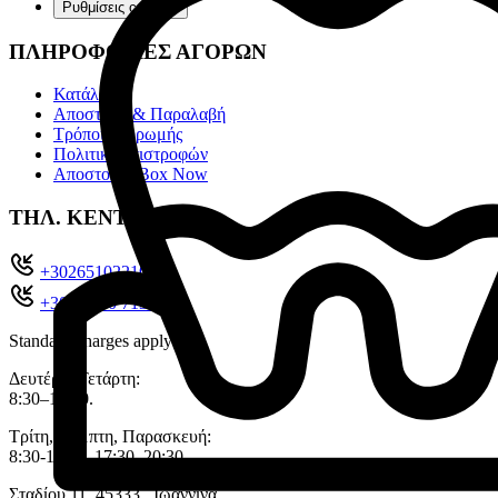
Ρυθμίσεις cookies
ΠΛΗΡΟΦΟΡΙΕΣ ΑΓΟΡΩΝ
Κατάλογοι
Αποστολή & Παραλαβή
Τρόποι πληρωμής
Πολιτική επιστροφών
Αποστολές Box Now
ΤΗΛ. ΚΕΝΤΡΟ
+302651022104
+30 26510 71321
Standard charges apply
Δευτέρα, Τετάρτη:
8:30–14:00.
Τρίτη, Πέμπτη, Παρασκευή:
8:30-14:00, 17:30–20:30.
Σταδίου 11, 45333 , Ιωάννινα.