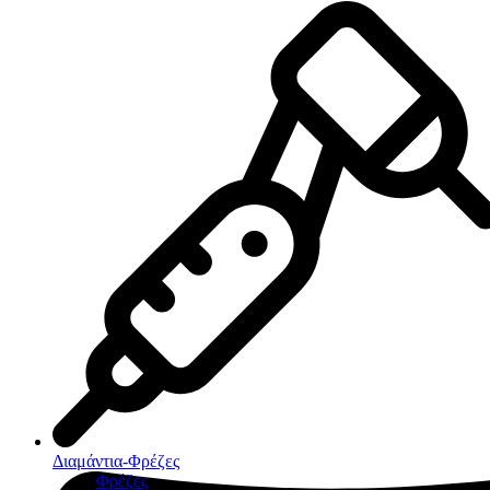
Διαμάντια-Φρέζες
Φρέζες