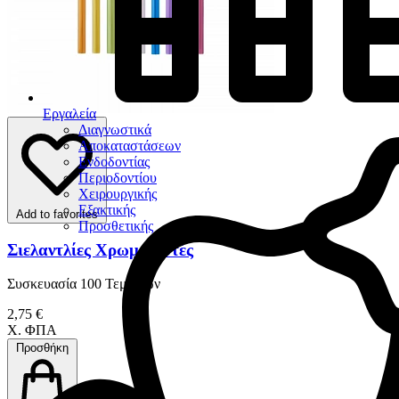
Εργαλεία
Διαγνωστικά
Αποκαταστάσεων
Ενδοδοντίας
Περιοδοντίου
Χειρουργικής
Εξακτικής
Add to favorites
Προσθετικής
Σιελαντλίες Χρωματιστές
Συσκευασία 100 Τεμαχίων
2,75 €
Χ. ΦΠΑ
Προσθήκη