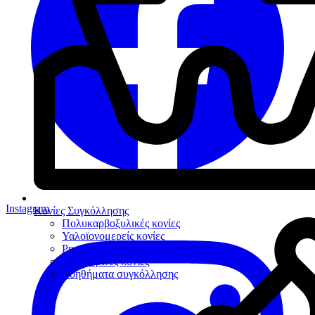
Instagram
Κονίες Συγκόλλησης
Πολυκαρβοξυλικές κονίες
Υαλοϊονομερείς κονίες
Ρητινώδεις κονίες
Προσωρινές κονίες
Βοηθήματα συγκόλλησης