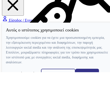
Είσοδος / Εγγραφή
Αυτός ο ιστότοπος χρησιμοποιεί cookies
Χρησιμοποιούμε cookies για να έχετε μια προσωποποιημένη εμπειρία,
την εξατομίκευση περιεχομένου και διαφημίσεων, την παροχή
λειτουργιών social media και την ανάλυση της επισκεψιμότητάς μας.
Επιπλέον, μοιραζόμαστε πληροφορίες για τον τρόπο που χρησιμοποιείτε
τον ιστότοπό μας με συνεργάτες social media, διαφήμισης και
αναλύσεων.
Χειρολαβές
Τουρμπίνες Airotor
Γωνιακές Micromotor
Απόρριψη όλων
Ρυθμίσεις cookies
Αποδοχή όλων
Γωνιακές Πολλαπλασιαστικές
Κατασκευή ιστοσελίδων
Ευθείες Micromotor
Χειρουργικές Γωνιακές
Ταχυσύνδεσμοι
Micromotor Ενδοδοντίας
Λίπανση
Luftmotor-Micromotor