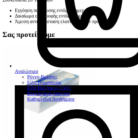
Εγγύηση παράδοσης εντός 30 ημερών
Δικαίωμα επιστροφής εντός 14 ημερών
Άμεση αντικατάσταση ελαττωματικών προϊόντων
Σας προτείνουμε
Αναλώσιμα
Ρύγχη-Βελόνες
Είδη Προστασίας
Είδη Βάμβακος-Γάζες
Βουρτσάκια-Λάστιχα
Καθημερινά βοηθήματα