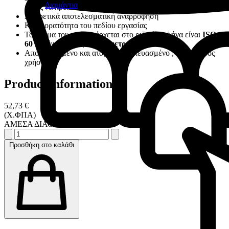
Διαμάντια
χωρίς να πρέπει να καμφθεί το τέλος του
Εξαιρετικά αποτελεσματική αναρρόφηση
Καλή ορατότητα του πεδίου εργασίας
Το τμήμα του που εισέρχεται στο ριζικό σωλήνα είναι
ISO
60
και έχει εσωτερική
διάμετρο 0.35mm
Αποστειρωμένο και ατομικά συσκευασμένο , έτοιμο προς
χρήση
Product information
52,73 €
(Χ.ΦΠΑ)
ΑΜΕΣΑ ΔΙΑΘΕΣΙΜΟ
Προσθήκη στο καλάθι