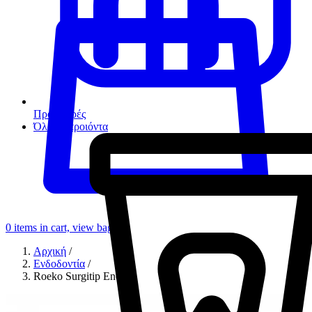
Προσφορές
Όλα τα προιόντα
0
items in cart, view bag
Αρχική
/
Ενδοδοντία
/
Roeko Surgitip Endo