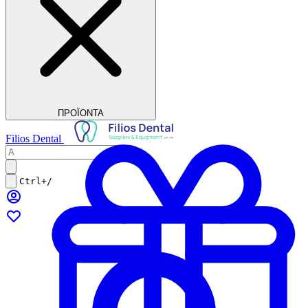
ΠΡΟΪΟΝΤΑ
Filios Dental
Ctrl+/