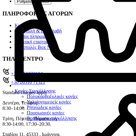
Ρυθμίσεις cookies
ΠΛΗΡΟΦΟΡΙΕΣ ΑΓΟΡΩΝ
Κατάλογοι
Αποστολή & Παραλαβή
Τρόποι πληρωμής
Πολιτική επιστροφών
Αποστολές Box Now
ΤΗΛ. ΚΕΝΤΡΟ
+302651022104
+30 26510 71321
Κονίες Συγκόλλησης
Standard charges apply
Πολυκαρβοξυλικές κονίες
Υαλοϊονομερείς κονίες
Δευτέρα, Τετάρτη:
Ρητινώδεις κονίες
8:30–14:00.
Προσωρινές κονίες
Βοηθήματα συγκόλλησης
Τρίτη, Πέμπτη, Παρασκευή:
8:30-14:00, 17:30–20:30.
Σταδίου 11, 45333 , Ιωάννινα.