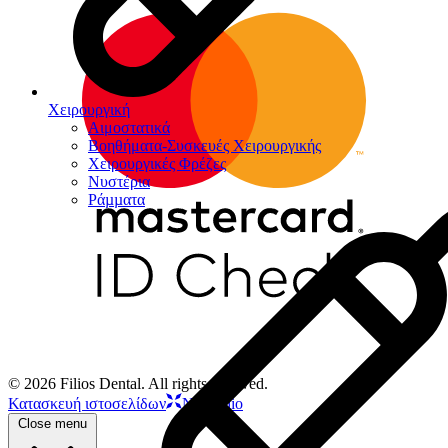
Χειρουργική
Αιμοστατικά
Βοηθήματα-Συσκευές Χειρουργικής
Χειρουργικές Φρέζες
Νυστέρια
Ράµµατα
© 2026 Filios Dental. All rights reserved.
Κατασκευή ιστοσελίδων
Netstudio
Close menu