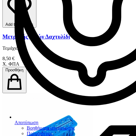
Add to favorites
Μετρητής Ρινών Δαχτυλίδι
Τεμάχιο
8,50 €
Χ. ΦΠΑ
Προσθήκη
Αποτύπωση
Βοηθήματα αποτύπωσης
Πολυαιθέρες