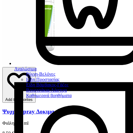
Αναλώσιμα
Ρύγχη-Βελόνες
Είδη Προστασίας
Είδη Βάμβακος-Γάζες
Βουρτσάκια-Λάστιχα
Καθημερινά βοηθήματα
Add to favorites
Ψυχρό Spray Δοκιμασίας Πολφού
Φιάλη 200 ml