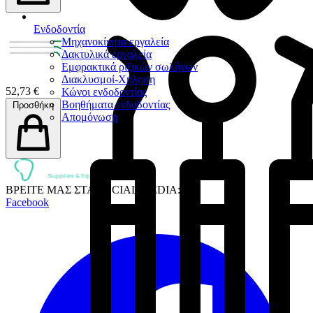
Ενδοδοντία
Μηχανοκίνητα εργαλεία
Δακτυλικά εργαλεία
Εμφρακτικά ριζικών σωλήνων
Διακλυσμοί-Χήληση
52,73 €
Κώνοι ενδοδοντίας
Βοηθήματα ενδοδοντίας
Προσθήκη
Απομόνωση
ΒΡΕΙΤΕ ΜΑΣ ΣΤΑ SOCIAL MEDIA:
Facebook