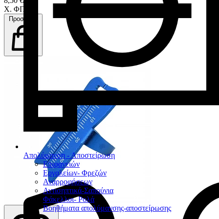
8,50 €
Χ. ΦΠΑ
Προσθήκη
Απολύμανση - Αποστείρωση
Επιφανειών
Εργαλείων- Φρεζών
Αναρροφήσεων
Αντισηπτικά-Σαπούνια
Φάκελλοι- Ρολά
Βοηθήματα απολύμανσης-αποστείρωσης