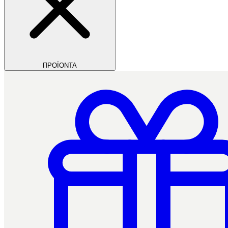
ΠΡΟΪΟΝΤΑ
Filios Dental
Ctrl+/