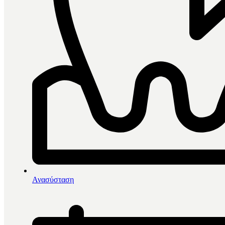
0
items in cart, view bag
Αρχική
/
Διάφορα Βοηθήματα
/
Ανασύσταση
Renfert Remberti