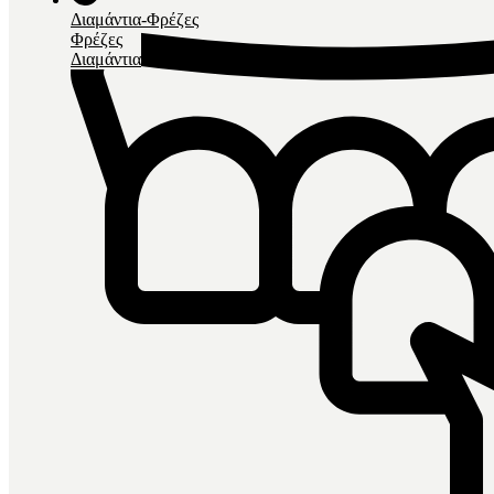
Διαμάντια-Φρέζες
Φρέζες
Διαμάντια