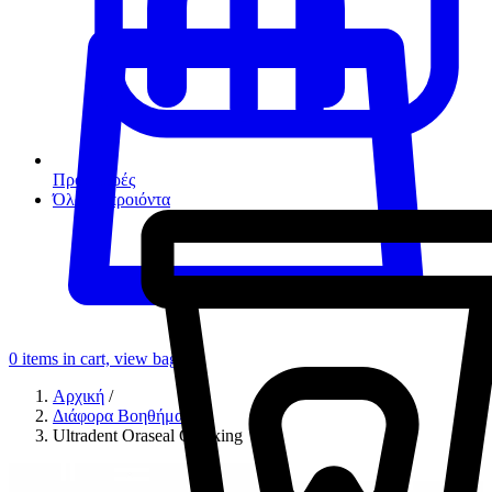
Προσφορές
Όλα τα προιόντα
0
items in cart, view bag
Αρχική
/
Διάφορα Βοηθήματα
/
Ultradent Oraseal Caulking