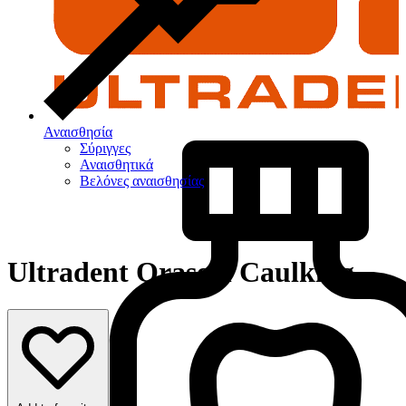
Αναισθησία
Σύριγγες
Αναισθητικά
Βελόνες αναισθησίας
Ultradent Oraseal Caulking