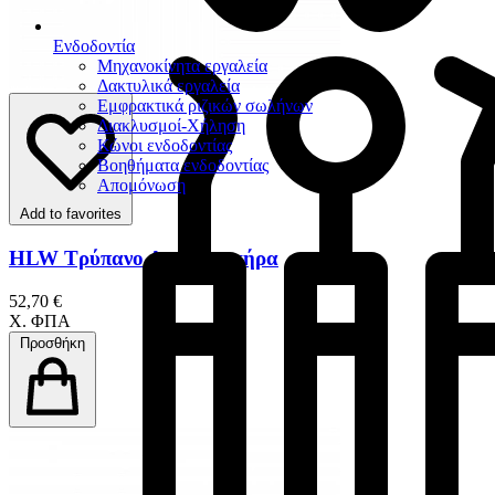
Ενδοδοντία
Μηχανοκίνητα εργαλεία
Δακτυλικά εργαλεία
Εμφρακτικά ριζικών σωλήνων
Διακλυσμοί-Χήληση
Κώνοι ενδοδοντίας
Βοηθήματα ενδοδοντίας
Απομόνωση
Add to favorites
HLW Τρύπανο Απομονωτήρα
52,70 €
Χ. ΦΠΑ
Προσθήκη