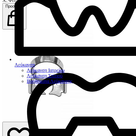
Χ. ΦΠΑ
Προσθήκη
Λεύκανση
Λεύκανση Ιατρείου
Λεύκανση Σπιτιού
Βοηθήματα Λεύκανσης