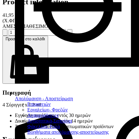
Product information
41,95 €
(Χ.ΦΠΑ)
ΑΜΕΣΑ ΔΙΑΘΕΣΙΜΟ
Προσθήκη στο καλάθι
Περιγραφή
Απολύμανση - Αποστείρωση
Επιφανειών
4 Σύριγγες x 1.2 ml
Εργαλείων- Φρεζών
Αναρροφήσεων
Εγγύηση παράδοσης εντός 30 ημερών
Αντισηπτικά-Σαπούνια
Δικαίωμα επιστροφής εντός 14 ημερών
Φάκελλοι- Ρολά
Άμεση αντικατάσταση ελαττωματικών προϊόντων
Βοηθήματα απολύμανσης-αποστείρωσης