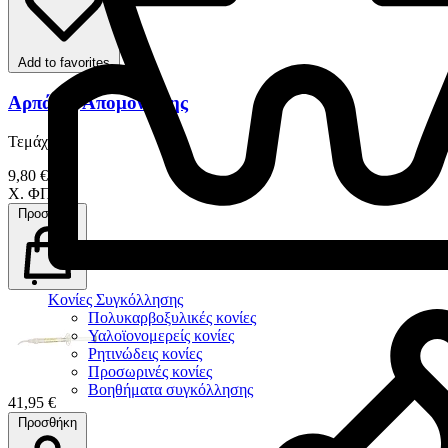
Add to favorites
Αρπάγες Απομόνωσης
Τεμάχιο
9,80 €
Χ. ΦΠΑ
Προσθήκη
Κονίες Συγκόλλησης
Πολυκαρβοξυλικές κονίες
Υαλοϊονομερείς κονίες
Ρητινώδεις κονίες
Προσωρινές κονίες
Βοηθήματα συγκόλλησης
41,95 €
Προσθήκη