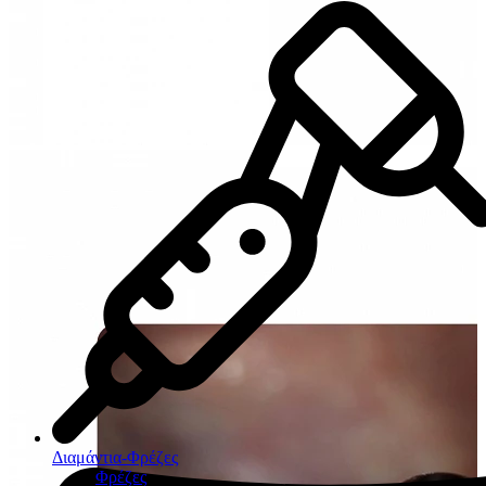
Διαμάντια-Φρέζες
Φρέζες