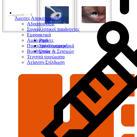
Άμεσες Αποκαταστάσεις
Αδροποιήσεις
Συγκολλητικοί παράγοντες
Εμφρακτικά
Αμάλγαμα
Ρητίνες
Προσωρινά εμφρακτικά
Υαλοϊονομερή
Βοηθήματα
Οπών & Σχισμών
Τεχνητά τοιχώματα
Λείανση-Στίλβωση