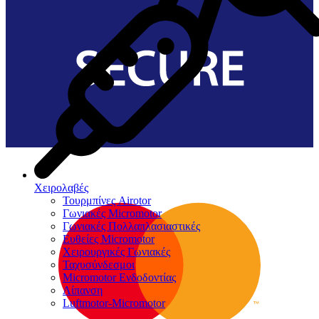
Χειρολαβές
Τουρμπίνες Airotor
Γωνιακές Micromotor
Γωνιακές Πολλαπλασιαστικές
Ευθείες Micromotor
Χειρουργικές Γωνιακές
Ταχυσύνδεσμοι
Micromotor Ενδοδοντίας
Λίπανση
Luftmotor-Micromotor