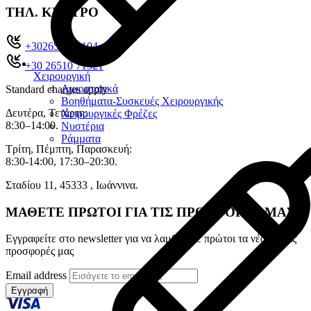
ΤΗΛ. ΚΕΝΤΡΟ
+302651022104
+30 26510 71321
Χειρουργική
Αιμοστατικά
Standard charges apply
Βοηθήματα-Συσκευές Χειρουργικής
Δευτέρα, Τετάρτη:
Χειρουργικές Φρέζες
8:30–14:00.
Νυστέρια
Ράµµατα
Τρίτη, Πέμπτη, Παρασκευή:
8:30-14:00, 17:30–20:30.
Σταδίου 11, 45333 , Ιωάννινα.
ΜΑΘΕΤΕ ΠΡΩΤΟΙ ΓΙΑ ΤΙΣ ΠΡΟΣΦΟΡΕΣ ΜΑΣ
Εγγραφείτε στο newsletter για να λαμβάνετε πρώτοι τα νέα και τις
προσφορές μας
Email address
Εγγραφή