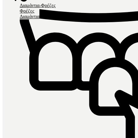
Διαμάντια-Φρέζες
Φρέζες
Διαμάντια