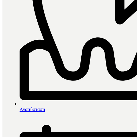
0
items in cart, view bag
Αρχική
/
Αποτύπωση
/
Ανασύσταση
Lascod Kromopan Sil Mono