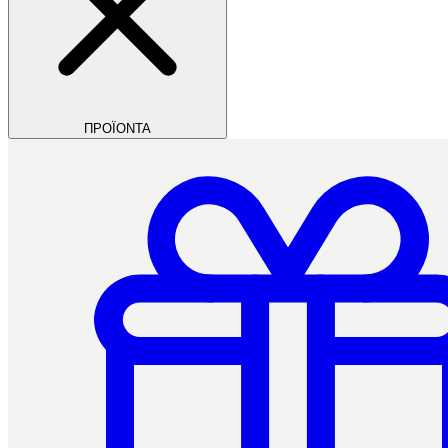
ΠΡΟΪΟΝΤΑ
Filios Dental
Ctrl+/