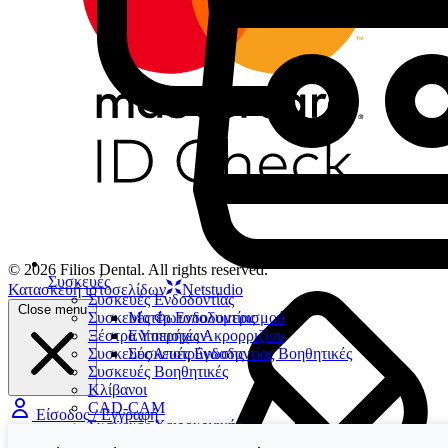
© 2026 Filios Dental. All rights reserved.
Συσκευές
Κατασκευή ιστοσελίδων
Netstudio
Συσκευές Ενδοδοντίας
Close menu
Συσκευές Φωτοπολυμερισμού
Μοτέρ Ενδοδοντίας
Ξέστρα Υπερήχων
Εντοπιστές Ακρορριζίου
Συσκευές Αποτρύγωσης
Συσκευές Ενδοδοντίας Βοηθητικές
Συσκευές Βοηθητικές
Κλίβανοι
CAD-CAM
Είσοδος / Εγγραφή
Συσκευές Χειρουργικής