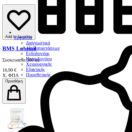
Add to favorites
Εργαλεία
Διαγνωστικά
BMS Lubrioil
Αποκαταστάσεων
Ενδοδοντίας
Περιοδοντίου
Συσκευασία 500 ml
Χειρουργικής
Εξακτικής
16,90 €
Προσθετικής
Χ. ΦΠΑ
Προσθήκη