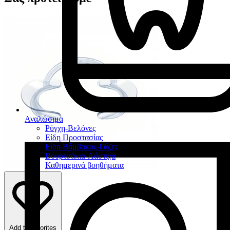
Αναλώσιμα
Ρύγχη-Βελόνες
Είδη Προστασίας
Είδη Βάμβακος-Γάζες
Βουρτσάκια-Λάστιχα
Καθημερινά βοηθήματα
Add to favorites