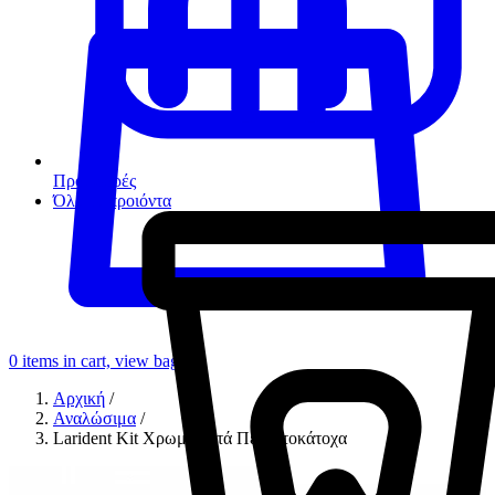
Προσφορές
Όλα τα προιόντα
0
items in cart, view bag
Αρχική
/
Αναλώσιμα
/
Larident Kit Χρωματιστά Πετσετοκάτοχα