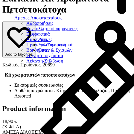
Πετσετοκάτοχα
Άμεσες Αποκαταστάσεις
Αδροποιήσεις
Συγκολλητικοί παράγοντες
Εμφρακτικά
Αμάλγαμα
Ρητίνες
Προσωρινά εμφρακτικά
Υαλοϊονομερή
Βοηθήματα
Οπών & Σχισμών
Add to favorites
Τεχνητά τοιχώματα
Λείανση-Στίλβωση
Κωδικός Προϊόντος: 20699
Kit χρωματιστών πετσετοκατόχων
Σε ατομικές συσκευασίες
Διαθέσιμα χρώματα : Κίτρινο , Φούξια , Γαλάζιο , Πράσινο ,
Αssorted
Product information
18,90 €
(Χ.ΦΠΑ)
ΑΜΕΣΑ ΔΙΑΘΕΣΙΜΟ