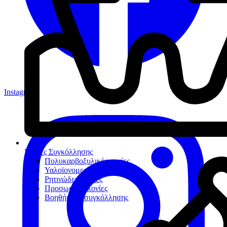
Instagram
Κονίες Συγκόλλησης
Πολυκαρβοξυλικές κονίες
Υαλοϊονομερείς κονίες
Ρητινώδεις κονίες
Προσωρινές κονίες
Βοηθήματα συγκόλλησης