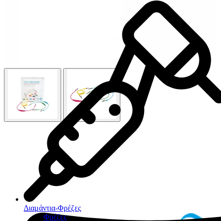
Διαμάντια-Φρέζες
Φρέζες