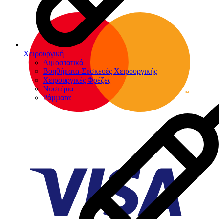
Χειρουργική
Αιμοστατικά
Βοηθήματα-Συσκευές Χειρουργικής
Χειρουργικές Φρέζες
Νυστέρια
Ράµµατα