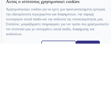
Αυτός ο ιστότοπος χρησιμοποιεί cookies
Χρησιμοποιούμε cookies για να έχετε μια προσωποποιημένη εμπειρία,
την εξατομίκευση περιεχομένου και διαφημίσεων, την παροχή
λειτουργιών social media και την ανάλυση της επισκεψιμότητάς μας.
Επιπλέον, μοιραζόμαστε πληροφορίες για τον τρόπο που χρησιμοποιείτε
τον ιστότοπό μας με συνεργάτες social media, διαφήμισης και
αναλύσεων.
Απόρριψη όλων
Ρυθμίσεις cookies
Αποδοχή όλων
Κατασκευή ιστοσελίδων
Χειρολαβές
Τουρμπίνες Airotor
Γωνιακές Micromotor
Γωνιακές Πολλαπλασιαστικές
Ευθείες Micromotor
Χειρουργικές Γωνιακές
Ταχυσύνδεσμοι
Micromotor Ενδοδοντίας
Λίπανση
Luftmotor-Micromotor