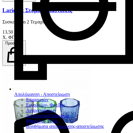
Larident Στοµατοδιαστολείς
Συσκευασία 2 Τεμαχίων
13,50 €
Χ. ΦΠΑ
Προσθήκη
Απολύμανση - Αποστείρωση
Επιφανειών
Εργαλείων- Φρεζών
Αναρροφήσεων
Αντισηπτικά-Σαπούνια
Φάκελλοι- Ρολά
Βοηθήματα απολύμανσης-αποστείρωσης