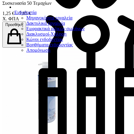
Συσκευασία 50 Τεμαχίων
Ενδοδοντία
1,25 € – 7,85 €
Μηχανοκίνητα εργαλεία
Χ. ΦΠΑ
Δακτυλικά εργαλεία
Προσθήκη
Εμφρακτικά ριζικών σωλήνων
Διακλυσμοί-Χήληση
Κώνοι ενδοδοντίας
Βοηθήματα ενδοδοντίας
Απομόνωση