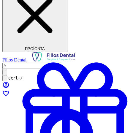
ΠΡΟΪΟΝΤΑ
Filios Dental
Ctrl+/