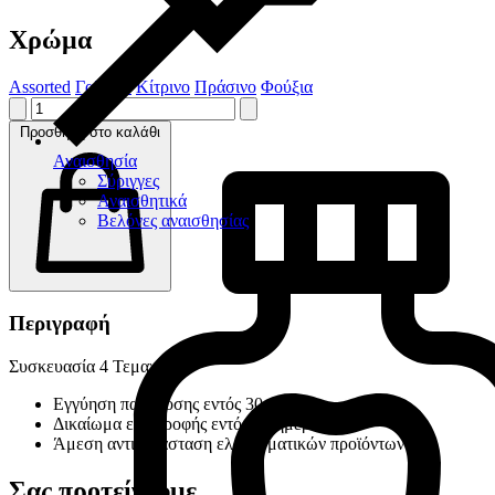
Χρώμα
Assorted
Γαλάζιο
Κίτρινο
Πράσινο
Φούξια
Προσθήκη στο καλάθι
Αναισθησία
Σύριγγες
Αναισθητικά
Βελόνες αναισθησίας
Περιγραφή
Συσκευασία 4 Τεμαχίων
Εγγύηση παράδοσης εντός 30 ημερών
Δικαίωμα επιστροφής εντός 14 ημερών
Άμεση αντικατάσταση ελαττωματικών προϊόντων
Σας προτείνουμε