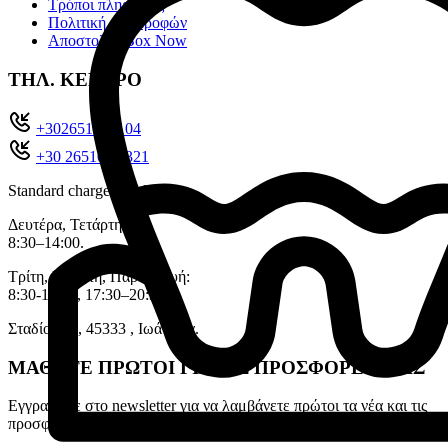
Τρόποι πληρωμής
Πολιτική επιστροφών
Αποστολές Box Now
ΤΗΛ. ΚΕΝΤΡΟ
+302651022104
+30 26510 71321
Standard charges apply
Δευτέρα, Τετάρτη:
8:30–14:00.
Τρίτη, Πέμπτη, Παρασκευή:
8:30-14:00, 17:30–20:30.
Σταδίου 11, 45333 , Ιωάννινα.
ΜΑΘΕΤΕ ΠΡΩΤΟΙ ΓΙΑ ΤΙΣ ΠΡΟΣΦΟΡΕΣ ΜΑΣ
Εγγραφείτε στο newsletter για να λαμβάνετε πρώτοι τα νέα και τις
προσφορές μας