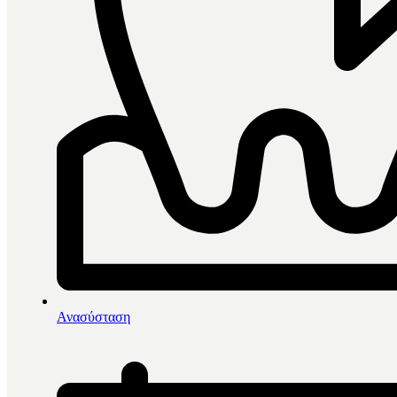
0
items in cart, view bag
Αρχική
/
Άμεσες Αποκαταστάσεις
/
Ανασύσταση
Εμφρακτικά
/
Ρητίνες
/
Kulzer Charisma Diamond One