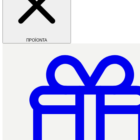
ΠΡΟΪΟΝΤΑ
Filios Dental
Ctrl+/