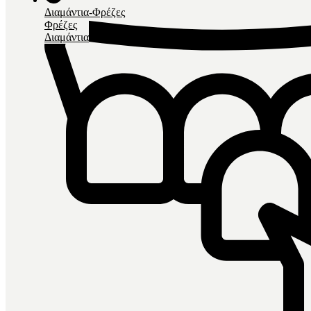
Διαμάντια-Φρέζες
Φρέζες
Διαμάντια