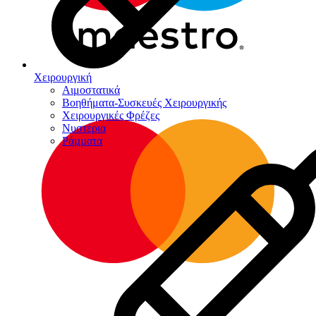
Χειρουργική
Αιμοστατικά
Βοηθήματα-Συσκευές Χειρουργικής
Χειρουργικές Φρέζες
Νυστέρια
Ράµµατα