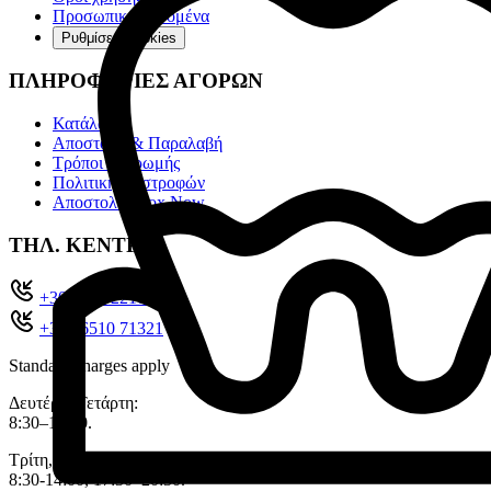
Προσωπικά Δεδομένα
Ρυθμίσεις cookies
ΠΛΗΡΟΦΟΡΙΕΣ ΑΓΟΡΩΝ
Κατάλογοι
Αποστολή & Παραλαβή
Τρόποι πληρωμής
Πολιτική επιστροφών
Αποστολές Box Now
ΤΗΛ. ΚΕΝΤΡΟ
+302651022104
+30 26510 71321
Standard charges apply
Δευτέρα, Τετάρτη:
8:30–14:00.
Τρίτη, Πέμπτη, Παρασκευή:
8:30-14:00, 17:30–20:30.