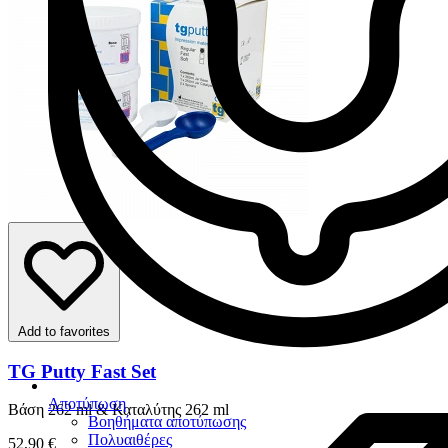
Add to favorites
TG Putty Fast Set
Αποτύπωση
Βάση 262 ml & Καταλύτης 262 ml
Βοηθήματα αποτύπωσης
Πολυαιθέρες
52,90 €