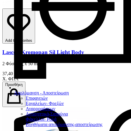
Add to favorites
Lascod Kromopan Sil Light Body
2 Φύσιγγες x 50 ml
37,40 €
Χ. ΦΠΑ
Προσθήκη
Απολύμανση - Αποστείρωση
Επιφανειών
Εργαλείων- Φρεζών
Αναρροφήσεων
Αντισηπτικά-Σαπούνια
Φάκελλοι- Ρολά
Βοηθήματα απολύμανσης-αποστείρωσης