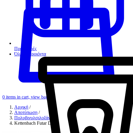
Προσφορές
Όλα τα προιόντα
0
items in cart, view bag
Αρχική
/
Αποτύπωση
/
Πολυβινυλσιλοξάνες
/
Kettenbach Futar D