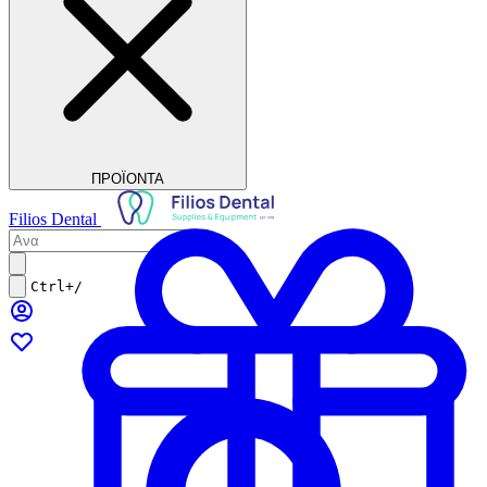
ΠΡΟΪΟΝΤΑ
Filios Dental
Ctrl+/