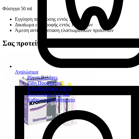
Φύσιγγα 50 ml
Εγγύηση παράδοσης εντός 30 ημερών
Δικαίωμα επιστροφής εντός 14 ημερών
Άμεση αντικατάσταση ελαττωματικών προϊόντων
Σας προτείνουμε
Αναλώσιμα
Ρύγχη-Βελόνες
Είδη Προστασίας
Είδη Βάμβακος-Γάζες
Βουρτσάκια-Λάστιχα
Καθημερινά βοηθήματα