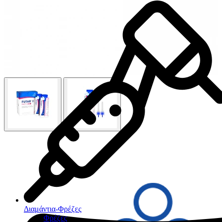
Διαμάντια-Φρέζες
Φρέζες