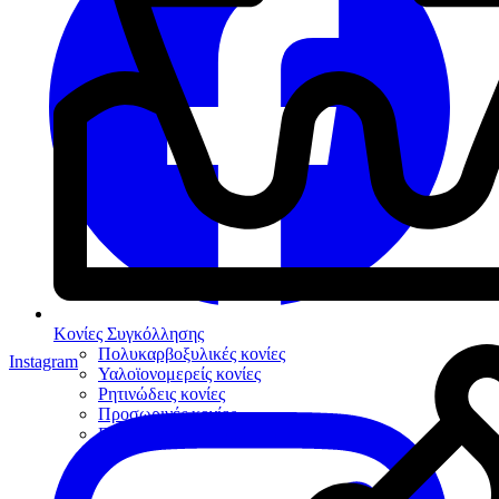
Κονίες Συγκόλλησης
Πολυκαρβοξυλικές κονίες
Instagram
Υαλοϊονομερείς κονίες
Ρητινώδεις κονίες
Προσωρινές κονίες
Βοηθήματα συγκόλλησης