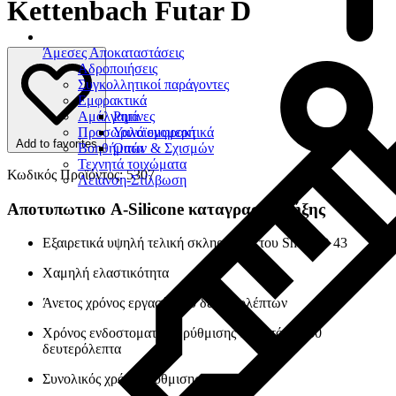
Kettenbach Futar D
Άμεσες Αποκαταστάσεις
Αδροποιήσεις
Συγκολλητικοί παράγοντες
Εμφρακτικά
Αμάλγαμα
Ρητίνες
Προσωρινά εμφρακτικά
Υαλοϊονομερή
Add to favorites
Βοηθήματα
Οπών & Σχισμών
Τεχνητά τοιχώματα
Κωδικός Προϊόντος: 5307
Λείανση-Στίλβωση
Αποτυπωτικο
A-Silicone καταγραφής δήξης
Εξαιρετικά υψηλή τελική σκληρότητα του Shore-D 43
Χαμηλή ελαστικότητα
Άνετος χρόνος εργασίας 30 δευτερολέπτων
Χρόνος ενδοστοματικής ρύθμισης 1 λεπτό και 30
δευτερόλεπτα
Συνολικός χρόνος ρύθμισης 2 λεπτά