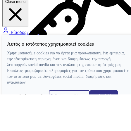
Close menu
Είσοδος / Εγγραφή
Αυτός ο ιστότοπος χρησιμοποιεί cookies
Χρησιμοποιούμε cookies για να έχετε μια προσωποποιημένη εμπειρία,
την εξατομίκευση περιεχομένου και διαφημίσεων, την παροχή
λειτουργιών social media και την ανάλυση της επισκεψιμότητάς μας.
Επιπλέον, μοιραζόμαστε πληροφορίες για τον τρόπο που χρησιμοποιείτε
τον ιστότοπό μας με συνεργάτες social media, διαφήμισης και
Χειρολαβές
Τουρμπίνες Airotor
αναλύσεων.
Γωνιακές Micromotor
Γωνιακές Πολλαπλασιαστικές
Απόρριψη όλων
Ρυθμίσεις cookies
Αποδοχή όλων
Ευθείες Micromotor
Χειρουργικές Γωνιακές
Κατασκευή ιστοσελίδων
Ταχυσύνδεσμοι
Micromotor Ενδοδοντίας
Λίπανση
Luftmotor-Micromotor