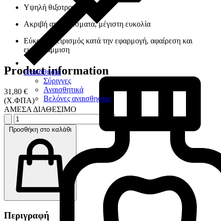
Υψηλή θιξοτροπικότητα
Ακριβή αποτελέσματα, μέγιστη ευκολία
Εύκολος χειρισμός κατά την εφαρμογή, αφαίρεση και
ευθυγράμμιση
Product information
Αναισθησία
Σύριγγες
Αναισθητικά
31,80 €
Βελόνες αναισθησίας
(Χ.ΦΠΑ)
ΑΜΕΣΑ ΔΙΑΘΕΣΙΜΟ
Προσθήκη στο καλάθι
Περιγραφή