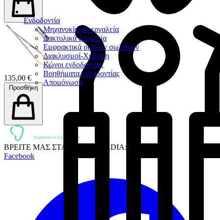
Ενδοδοντία
Μηχανοκίνητα εργαλεία
Δακτυλικά εργαλεία
Εμφρακτικά ριζικών σωλήνων
Διακλυσμοί-Χήληση
Κώνοι ενδοδοντίας
Βοηθήματα ενδοδοντίας
135,00 €
Απομόνωση
Προσθήκη
ΒΡΕΙΤΕ ΜΑΣ ΣΤΑ SOCIAL MEDIA:
Facebook