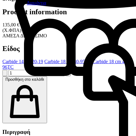
Διαμάντια
Product information
135,00 €
(Χ.ΦΠΑ)
ΑΜΕΣΑ ΔΙΑΘΕΣΙΜΟ
Είδος
Carbide 14 cm 20-19
Carbide 18 cm 40-95TC
Carbide 18 cm 40-
96TC
Προσθήκη στο καλάθι
Περιγραφή