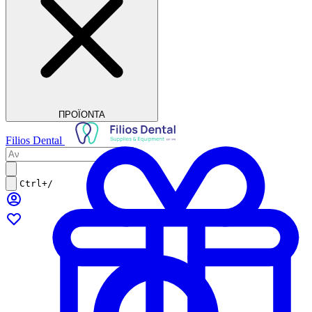
ΠΡΟΪΟΝΤΑ
Filios Dental
Ctrl+/