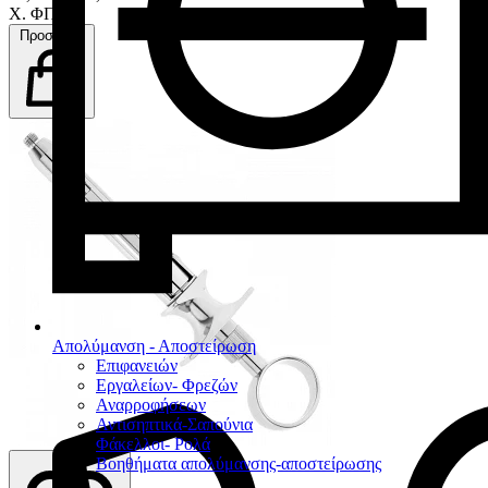
Χ. ΦΠΑ
Προσθήκη
Απολύμανση - Αποστείρωση
Επιφανειών
Εργαλείων- Φρεζών
Αναρροφήσεων
Αντισηπτικά-Σαπούνια
Φάκελλοι- Ρολά
Βοηθήματα απολύμανσης-αποστείρωσης