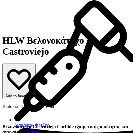
HLW Βελονοκάτοχο
Castroviejo
Add to favorites
Κωδικός Προϊόντος: 15764
Διαμάντια-Φρέζες
Βελονοκάτοχα Castroviejo Carbide εξαιρετικής ποιότητας και
Φρέζες
αντοχής