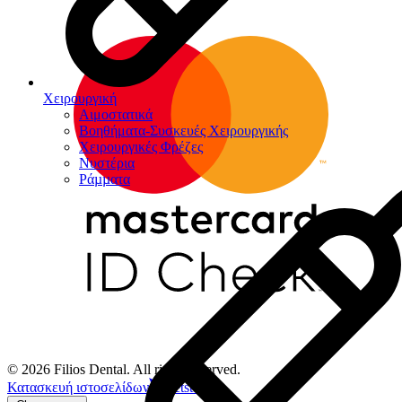
Χειρουργική
Αιμοστατικά
Βοηθήματα-Συσκευές Χειρουργικής
Χειρουργικές Φρέζες
Νυστέρια
Ράµµατα
© 2026 Filios Dental. All rights reserved.
Κατασκευή ιστοσελίδων
Netstudio