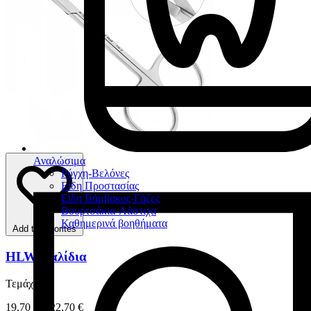
Αναλώσιμα
Ρύγχη-Βελόνες
Είδη Προστασίας
Είδη Βάμβακος-Γάζες
Βουρτσάκια-Λάστιχα
Καθημερινά βοηθήματα
Add to favorites
HLW Ψαλίδια
Τεμάχιο
19,70 € – 22,70 €