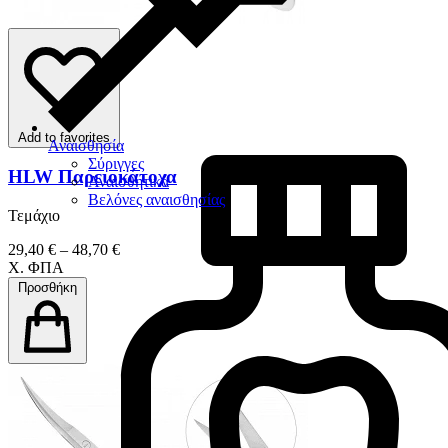
Add to favorites
Αναισθησία
Σύριγγες
HLW Παρειοκάτοχα
Αναισθητικά
Βελόνες αναισθησίας
Τεμάχιο
29,40 € – 48,70 €
Χ. ΦΠΑ
Προσθήκη