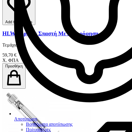
Add to favorites
HLW Σύριγγα Σπαστή Με Αναρρόφηση
Τεμάχιο
59,70 €
Χ. ΦΠΑ
Προσθήκη
Αποτύπωση
Βοηθήματα αποτύπωσης
Πολυαιθέρες