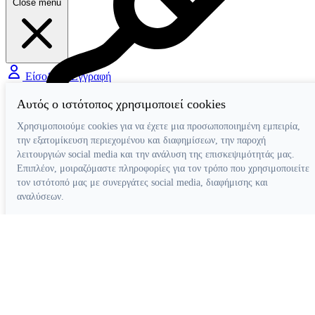
Close menu
Είσοδος / Εγγραφή
Αυτός ο ιστότοπος χρησιμοποιεί cookies
Χρησιμοποιούμε cookies για να έχετε μια προσωποποιημένη εμπειρία,
Διάφορα Βοηθήματα
την εξατομίκευση περιεχομένου και διαφημίσεων, την παροχή
λειτουργιών social media και την ανάλυση της επισκεψιμότητάς μας.
Επιπλέον, μοιραζόμαστε πληροφορίες για τον τρόπο που χρησιμοποιείτε
τον ιστότοπό μας με συνεργάτες social media, διαφήμισης και
αναλύσεων.
Απόρριψη όλων
Ρυθμίσεις cookies
Αποδοχή όλων
Κατασκευή ιστοσελίδων