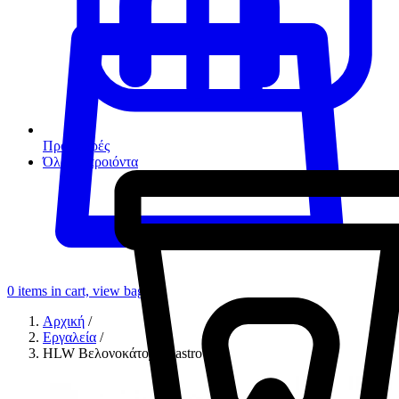
Προσφορές
Όλα τα προιόντα
0
items in cart, view bag
Αρχική
/
Εργαλεία
/
HLW Βελονοκάτοχο Castroviejo