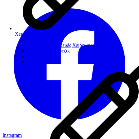
Χειρουργική
Αιμοστατικά
Βοηθήματα-Συσκευές Χειρουργικής
Χειρουργικές Φρέζες
Νυστέρια
Ράµµατα
Instagram