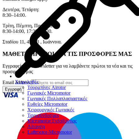
Δευτέρα, Τετάρτη:
8:30–14:00.
Τρίτη, Πέμπτη, Παρασκευή:
8:30-14:00, 17:30–20:30.
Σταδίου 11, 45333 , Ιωάννινα.
ΜΑΘΕΤΕ ΠΡΩΤΟΙ ΓΙΑ ΤΙΣ ΠΡΟΣΦΟΡΕΣ ΜΑΣ
Εγγραφείτε στο newsletter για να λαμβάνετε πρώτοι τα νέα και τις
προσφορές μας
Χειρολαβές
Email address
Τουρμπίνες Airotor
Εγγραφή
Γωνιακές Micromotor
Γωνιακές Πολλαπλασιαστικές
Ευθείες Micromotor
Χειρουργικές Γωνιακές
Ταχυσύνδεσμοι
Micromotor Ενδοδοντίας
Λίπανση
Luftmotor-Micromotor