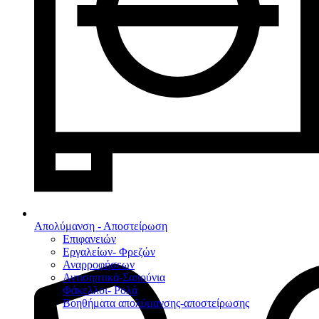
Απολύμανση - Αποστείρωση
Επιφανειών
Εργαλείων- Φρεζών
Αναρροφήσεων
Αντισηπτικά-Σαπούνια
Φάκελλοι- Ρολά
Βοηθήματα απολύμανσης-αποστείρωσης