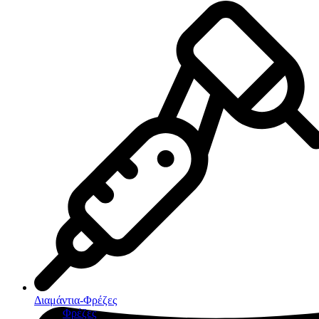
Διαμάντια-Φρέζες
Φρέζες