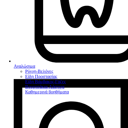
Αναλώσιμα
Ρύγχη-Βελόνες
Είδη Προστασίας
Είδη Βάμβακος-Γάζες
Βουρτσάκια-Λάστιχα
Καθημερινά βοηθήματα