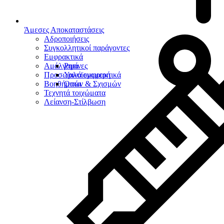
Άμεσες Αποκαταστάσεις
Αδροποιήσεις
Συγκολλητικοί παράγοντες
Εμφρακτικά
Αμάλγαμα
Ρητίνες
Προσωρινά εμφρακτικά
Υαλοϊονομερή
Βοηθήματα
Οπών & Σχισμών
Τεχνητά τοιχώματα
Λείανση-Στίλβωση