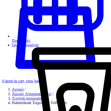
Προσφορές
Όλα τα προιόντα
0
items in cart, view bag
Αρχική
/
Άμεσες Αποκαταστάσεις
/
Τεχνητά τοιχώματα
/
Hahnenkratt Τοιχώματα Tofflemire