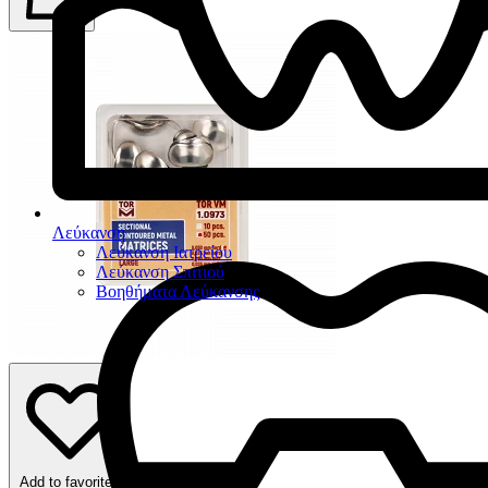
Λεύκανση
Λεύκανση Ιατρείου
Λεύκανση Σπιτιού
Βοηθήματα Λεύκανσης
Add to favorites