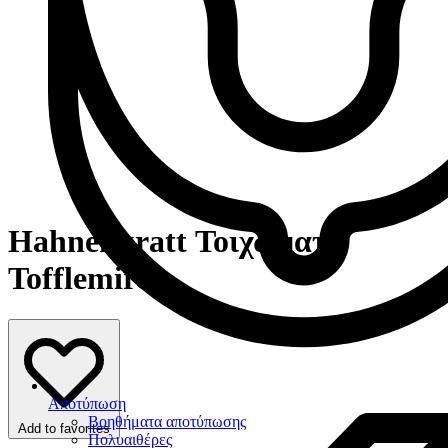
Hahnenkratt Τοιχώματα
Tofflemire
Αποτύπωση
Βοηθήματα αποτύπωσης
Add to favorites
Πολυαιθέρες