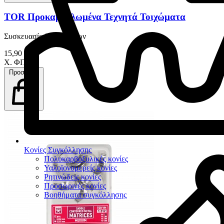
TOR Προκαμπυλωμένα Τεχνητά Τοιχώματα
Συσκευασία 50 Τεμαχίων
15,90 €
Χ. ΦΠΑ
Προσθήκη
Κονίες Συγκόλλησης
Πολυκαρβοξυλικές κονίες
Υαλοϊονομερείς κονίες
Ρητινώδεις κονίες
Προσωρινές κονίες
Βοηθήματα συγκόλλησης