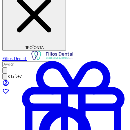
ΠΡΟΪΟΝΤΑ
Filios Dental
Ctrl+/