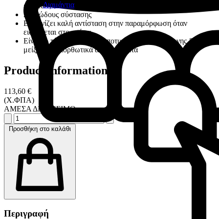
Διαμάντια
ενθέτων, επενθέτων και για αποτυπώματα εμφυτευμάτων
Στοκώδους σύστασης
Εμφανίζει καλή αντίσταση στην παραμόρφωση όταν
εισέρχεται στο στόμα
Είναι το τέλειο υλικό για αποτυπώματα ταυτόχρονης διπλής
μείξης και διορθωτικά αποτυπώματα
Product information
113,60 €
(Χ.ΦΠΑ)
ΑΜΕΣΑ ΔΙΑΘΕΣΙΜΟ
Προσθήκη στο καλάθι
Περιγραφή