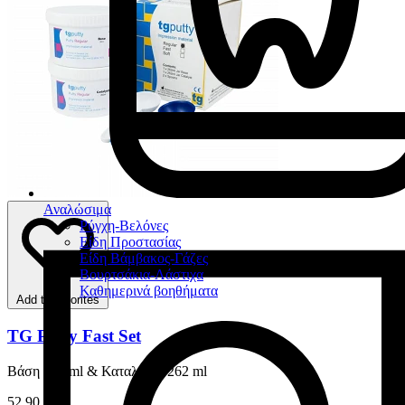
Αναλώσιμα
Ρύγχη-Βελόνες
Είδη Προστασίας
Είδη Βάμβακος-Γάζες
Βουρτσάκια-Λάστιχα
Καθημερινά βοηθήματα
Add to favorites
TG Putty Fast Set
Βάση 262 ml & Καταλύτης 262 ml
52,90 €