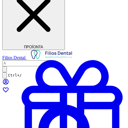
ΠΡΟΪΟΝΤΑ
Filios Dental
Ctrl+/