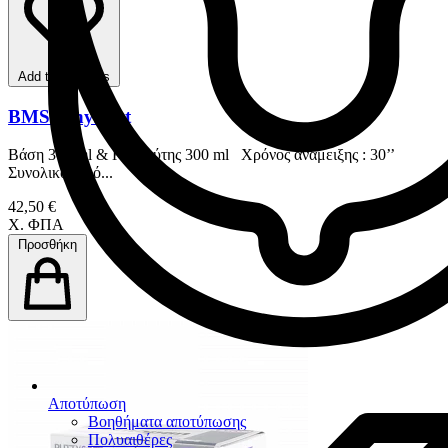
Add to favorites
BMS Vinylbest
Βάση 300 ml & Καταλύτης 300 ml Χρόνος ανάμειξης : 30’’
Συνολικός χρό...
42,50 €
Χ. ΦΠΑ
Προσθήκη
Αποτύπωση
Βοηθήματα αποτύπωσης
Πολυαιθέρες