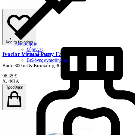
Add to favorites
Αναισθησία
Σύριγγες
Ivoclar Virtual Putty Fast
Αναισθητικά
Βελόνες αναισθησίας
Bάση 300 ml & Καταλύτης 300 ml
96,35 €
Χ. ΦΠΑ
Προσθήκη