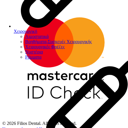
Χειρουργική
Αιμοστατικά
Βοηθήματα-Συσκευές Χειρουργικής
Χειρουργικές Φρέζες
Νυστέρια
Ράµµατα
© 2026 Filios Dental. All rights reserved.