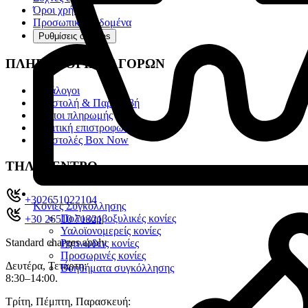
Όροι χρήσης
Προσωπικά Δεδομένα
Ρυθμίσεις cookies
ΠΛΗΡΟΦΟΡΙΕΣ ΑΓΟΡΩΝ
Κατάλογοι
Αποστολή & Παραλαβή
Τρόποι πληρωμής
Πολιτική επιστροφών
Αποστολές Box Now
ΤΗΛ. ΚΕΝΤΡΟ
+302651022104
Κονίες Συγκόλλησης
Πολυκαρβοξυλικές κονίες
+30 26510 71321
Υαλοϊονομερείς κονίες
Standard charges apply
Ρητινώδεις κονίες
Προσωρινές κονίες
Δευτέρα, Τετάρτη:
Βοηθήματα συγκόλλησης
8:30–14:00.
Τρίτη, Πέμπτη, Παρασκευή: