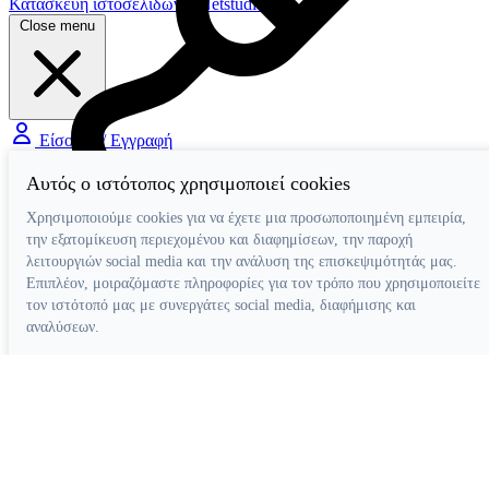
Κατασκευή ιστοσελίδων
Netstudio
Close menu
Είσοδος / Εγγραφή
Αυτός ο ιστότοπος χρησιμοποιεί cookies
Διάφορα Βοηθήματα
Χρησιμοποιούμε cookies για να έχετε μια προσωποποιημένη εμπειρία,
την εξατομίκευση περιεχομένου και διαφημίσεων, την παροχή
λειτουργιών social media και την ανάλυση της επισκεψιμότητάς μας.
Επιπλέον, μοιραζόμαστε πληροφορίες για τον τρόπο που χρησιμοποιείτε
τον ιστότοπό μας με συνεργάτες social media, διαφήμισης και
αναλύσεων.
Απόρριψη όλων
Ρυθμίσεις cookies
Αποδοχή όλων
Κατασκευή ιστοσελίδων