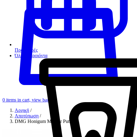
Προσφορές
Όλα τα προιόντα
0
items in cart, view bag
Αρχική
/
Αποτύπωση
/
DMG Honigum Mixstar Putty