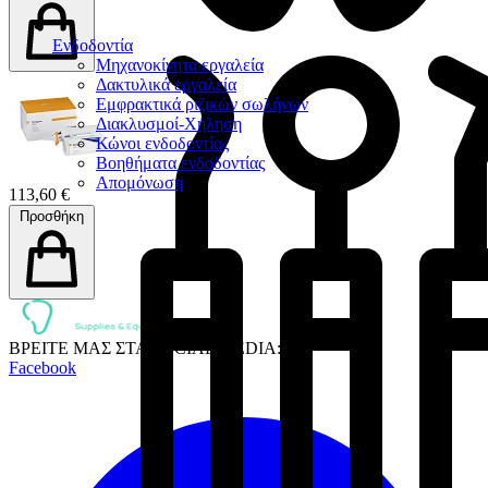
Ενδοδοντία
Μηχανοκίνητα εργαλεία
Δακτυλικά εργαλεία
Εμφρακτικά ριζικών σωλήνων
Διακλυσμοί-Χήληση
Κώνοι ενδοδοντίας
Βοηθήματα ενδοδοντίας
Απομόνωση
113,60 €
Προσθήκη
ΒΡΕΙΤΕ ΜΑΣ ΣΤΑ SOCIAL MEDIA:
Facebook