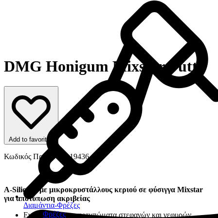
DMG Honigum Mixstar Putty
Add to favorites
Κωδικός Προϊόντος: 19436
A-Silicone με μικροκρυστάλλους κεριού σε φύσιγγα Mixstar
για αποτύπωση ακριβείας
Διαμάντια-Φρέζες
Φρέζες
Ενδείκνυται για αποτυπώματα στεφανών και γεφυρών,