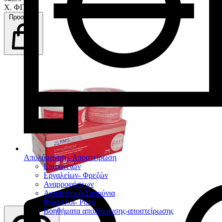
Χ. ΦΠΑ
Προσθήκη
Απολύμανση - Αποστείρωση
Επιφανειών
Εργαλείων- Φρεζών
Αναρροφήσεων
Αντισηπτικά-Σαπούνια
Φάκελλοι- Ρολά
Βοηθήματα απολύμανσης-αποστείρωσης