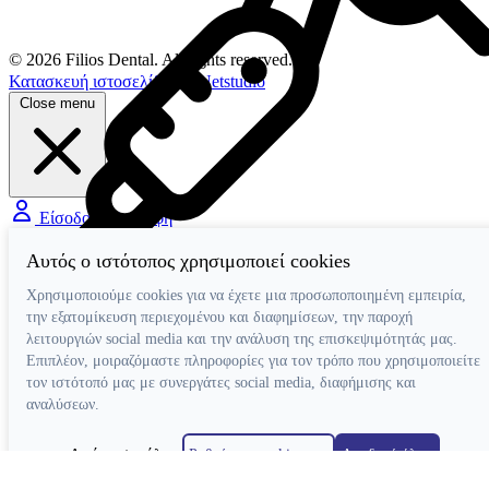
© 2026 Filios Dental. All rights reserved.
Κατασκευή ιστοσελίδων
Netstudio
Close menu
Είσοδος / Εγγραφή
Αυτός ο ιστότοπος χρησιμοποιεί cookies
Χειρολαβές
Χρησιμοποιούμε cookies για να έχετε μια προσωποποιημένη εμπειρία,
Τουρμπίνες Airotor
την εξατομίκευση περιεχομένου και διαφημίσεων, την παροχή
Γωνιακές Micromotor
λειτουργιών social media και την ανάλυση της επισκεψιμότητάς μας.
Γωνιακές Πολλαπλασιαστικές
Επιπλέον, μοιραζόμαστε πληροφορίες για τον τρόπο που χρησιμοποιείτε
Ευθείες Micromotor
τον ιστότοπό μας με συνεργάτες social media, διαφήμισης και
Χειρουργικές Γωνιακές
Ταχυσύνδεσμοι
αναλύσεων.
Micromotor Ενδοδοντίας
Λίπανση
Απόρριψη όλων
Ρυθμίσεις cookies
Αποδοχή όλων
Luftmotor-Micromotor
Κατασκευή ιστοσελίδων