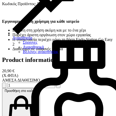
Κωδικός Προϊόντος: 5302
Εργονομική βάση χρήσιμη για κάθε ιατρείο
Εύκολη στη χρήση ακόμη και με το ένα χέρι
Παρέχει άριστη οργάνωση στον χώρο εργασίας
Αναισθησία
Η συσκευασία περιέχει μόνο τη βάση Endo-Station Go Easy
Σύριγγες
2
Αναισθητικά
Διαθέσιμo σε διαφανές χρώμα
Βελόνες αναισθησίας
Product information
20,90 €
(Χ.ΦΠΑ)
ΑΜΕΣΑ ΔΙΑΘΕΣΙΜΟ
Προσθήκη στο καλάθι