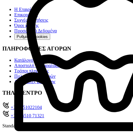
Η Εταιρία
Επικοινωνία
Συχνές ερωτήσεις
Όροι χρήσης
Προσωπικά Δεδομένα
Ρυθμίσεις cookies
ΠΛΗΡΟΦΟΡΙΕΣ ΑΓΟΡΩΝ
Κατάλογοι
Αποστολή & Παραλαβή
Τρόποι πληρωμής
Πολιτική επιστροφών
Αποστολές Box Now
ΤΗΛ. ΚΕΝΤΡΟ
+302651022104
+30 26510 71321
Standard charges apply