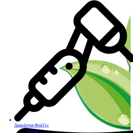
Διαμάντια-Φρέζες
Φρέζες