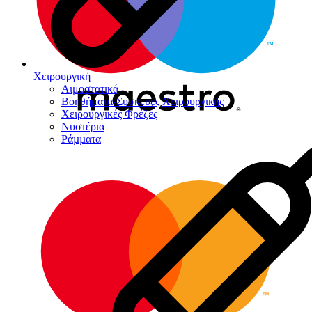
Χειρουργική
Αιμοστατικά
Βοηθήματα-Συσκευές Χειρουργικής
Χειρουργικές Φρέζες
Νυστέρια
Ράµµατα