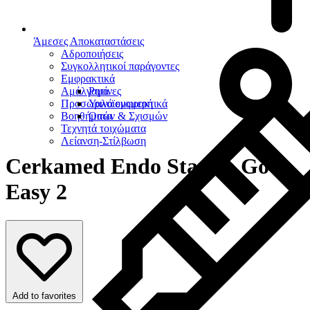
Άμεσες Αποκαταστάσεις
Αδροποιήσεις
Συγκολλητικοί παράγοντες
Εμφρακτικά
Αμάλγαμα
Ρητίνες
Προσωρινά εμφρακτικά
Υαλοϊονομερή
Βοηθήματα
Οπών & Σχισμών
Τεχνητά τοιχώματα
Λείανση-Στίλβωση
Cerkamed Endo Station Go
Easy 2
Add to favorites