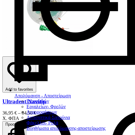
Add to favorites
Απολύμανση - Αποστείρωση
Ultradent Navitip
Επιφανειών
Εργαλείων- Φρεζών
Αναρροφήσεων
36,95 € – 84,50 €
Αντισηπτικά-Σαπούνια
Χ. ΦΠΑ
Φάκελλοι- Ρολά
Προσθήκη
Βοηθήματα απολύμανσης-αποστείρωσης