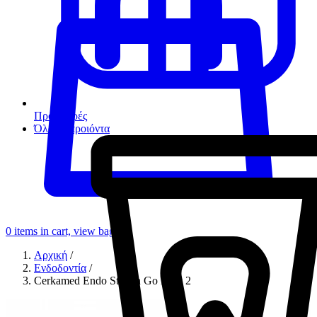
Προσφορές
Όλα τα προιόντα
0
items in cart, view bag
Αρχική
/
Ενδοδοντία
/
Cerkamed Endo Station Go Easy 2