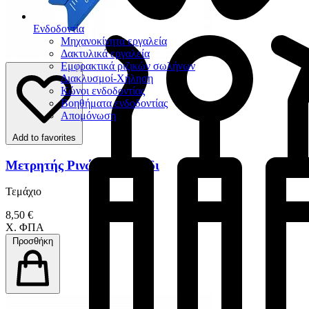
Ενδοδοντία
Μηχανοκίνητα εργαλεία
Δακτυλικά εργαλεία
Εμφρακτικά ριζικών σωλήνων
Διακλυσμοί-Χήληση
Κώνοι ενδοδοντίας
Βοηθήματα ενδοδοντίας
Απομόνωση
Add to favorites
Μετρητής Ρινών Δαχτυλίδι
Τεμάχιο
8,50 €
Χ. ΦΠΑ
Προσθήκη