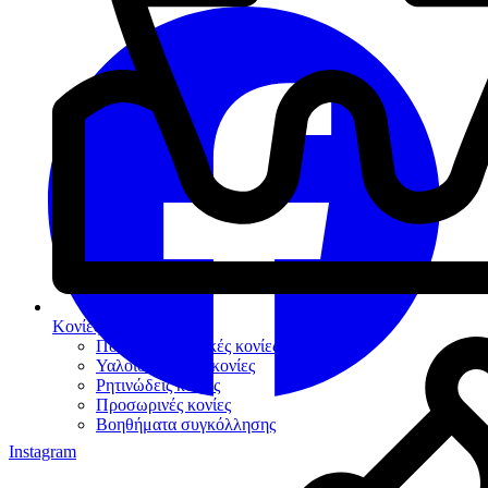
Κονίες Συγκόλλησης
Πολυκαρβοξυλικές κονίες
Υαλοϊονομερείς κονίες
Ρητινώδεις κονίες
Προσωρινές κονίες
Βοηθήματα συγκόλλησης
Instagram