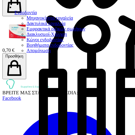
Ενδοδοντία
Μηχανοκίνητα εργαλεία
Δακτυλικά εργαλεία
Εμφρακτικά ριζικών σωλήνων
Διακλυσμοί-Χήληση
Κώνοι ενδοδοντίας
Βοηθήματα ενδοδοντίας
0,70 €
Απομόνωση
Προσθήκη
ΒΡΕΙΤΕ ΜΑΣ ΣΤΑ SOCIAL MEDIA:
Facebook