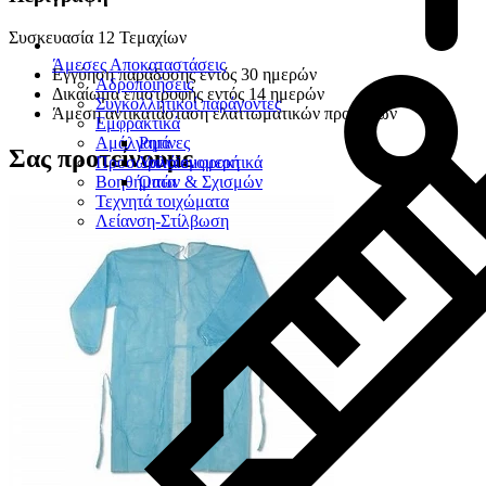
Συσκευασία 12 Τεμαχίων
Άμεσες Αποκαταστάσεις
Εγγύηση παράδοσης εντός 30 ημερών
Αδροποιήσεις
Δικαίωμα επιστροφής εντός 14 ημερών
Συγκολλητικοί παράγοντες
Άμεση αντικατάσταση ελαττωματικών προϊόντων
Εμφρακτικά
Αμάλγαμα
Ρητίνες
Σας προτείνουμε
Προσωρινά εμφρακτικά
Υαλοϊονομερή
Βοηθήματα
Οπών & Σχισμών
Τεχνητά τοιχώματα
Λείανση-Στίλβωση