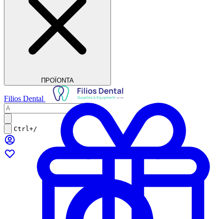
ΠΡΟΪΟΝΤΑ
Filios Dental
Ctrl+/