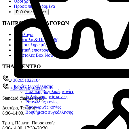
Όροι χρήσης
Προσωπικά Δεδομένα
Ρυθμίσεις cookies
ΠΛΗΡΟΦΟΡΙΕΣ ΑΓΟΡΩΝ
Κατάλογοι
Αποστολή & Παραλαβή
Τρόποι πληρωμής
Πολιτική επιστροφών
Αποστολές Box Now
ΤΗΛ. ΚΕΝΤΡΟ
+302651022104
Κονίες Συγκόλλησης
+30 26510 71321
Πολυκαρβοξυλικές κονίες
Υαλοϊονομερείς κονίες
Standard charges apply
Ρητινώδεις κονίες
Προσωρινές κονίες
Δευτέρα, Τετάρτη:
Βοηθήματα συγκόλλησης
8:30–14:00.
Τρίτη, Πέμπτη, Παρασκευή:
8:30-14:00, 17:30–20:30.