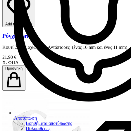
Add to favorites
Ρύγχη Veritip
Κουτί 20 Τεμαχίων & 2 Αντάπτορες (ένας 16 mm και ένας 11 mm)
21,90 €
Χ. ΦΠΑ
Προσθήκη
Αποτύπωση
Βοηθήματα αποτύπωσης
Πολυαιθέρες