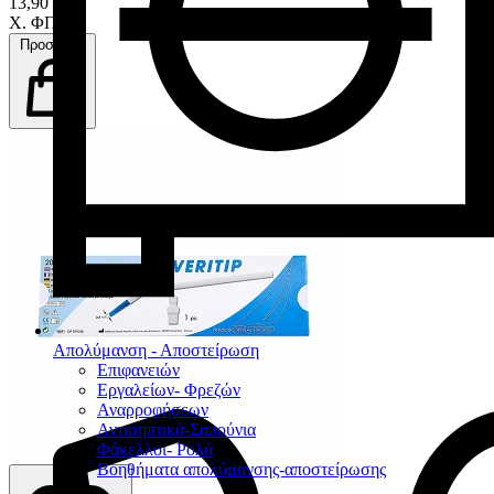
13,90 €
Χ. ΦΠΑ
Προσθήκη
Απολύμανση - Αποστείρωση
Επιφανειών
Εργαλείων- Φρεζών
Αναρροφήσεων
Αντισηπτικά-Σαπούνια
Φάκελλοι- Ρολά
Βοηθήματα απολύμανσης-αποστείρωσης