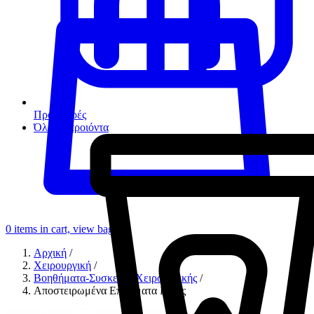
Προσφορές
Όλα τα προιόντα
0
items in cart, view bag
Αρχική
/
Χειρουργική
/
Βοηθήματα-Συσκευές Χειρουργικής
/
Αποστειρωμένα Επιθέματα Γάζας