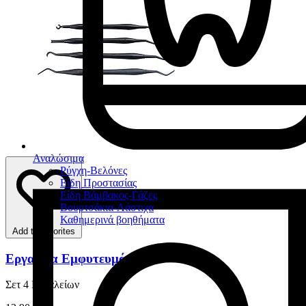
Αναλώσιμα
Ρύγχη-Βελόνες
Είδη Προστασίας
Είδη Βάμβακος-Γάζες
Βουρτσάκια-Λάστιχα
Καθημερινά βοηθήματα
Add to favorites
Εργαλεία Εμφυτευμάτων
Σετ 4 Εργαλείων