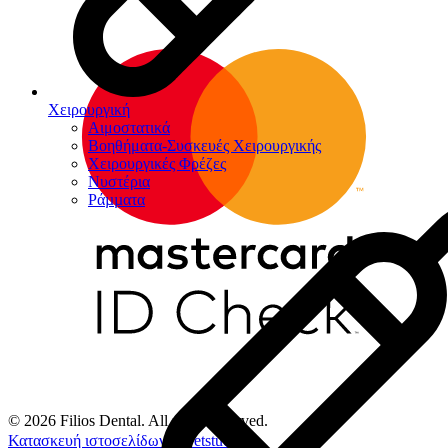
Χειρουργική
Αιμοστατικά
Βοηθήματα-Συσκευές Χειρουργικής
Χειρουργικές Φρέζες
Νυστέρια
Ράµµατα
© 2026 Filios Dental. All rights reserved.
Κατασκευή ιστοσελίδων
Netstudio