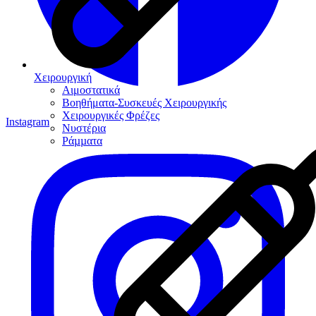
Χειρουργική
Αιμοστατικά
Βοηθήματα-Συσκευές Χειρουργικής
Χειρουργικές Φρέζες
Instagram
Νυστέρια
Ράµµατα