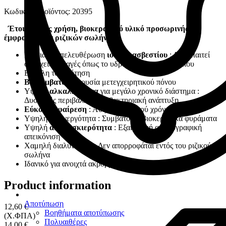
Κωδικός Προϊόντος: 20395
Έτοιμο προς χρήση, βιοκεραμικό υλικό προσωρινής
έμφραξης των ριζικών σωλήνων
Σταδιακή απελευθέρωση
ιόντων ασβεστίου
: Δεν απαιτεί
συνεχείς αλλαγές όπως το υδροξείδιο του ασβεστίου
Εύκολη τοποθέτηση
Βιοσυμβατό
: Απουσία μετεγχειρητικού πόνου
Υψηλή
αλκαλικότητα
για μεγάλο χρονικό διάστημα :
Δυσμενές περιβάλλον για βακτηριακή ανάπτυξη
Εύκολη αφαίρεση
: Αύξηση κλινικού χρόνου
Υψηλή βιοενεργότητα : Συμβατό με βιοκεραμικά φυράματα
Υψηλή
ακτινοσκιερότητα
: Εξαιρετική ακτινογραφική
απεικόνιση
Χαμηλή διαλυτότητα : Δεν απορροφάται εντός του ριζικού
σωλήνα
Ιδανικό για ανοιχτά ακρορρίζια , απορροφήσεις
Product information
Αποτύπωση
12,60 €
Βοηθήματα αποτύπωσης
(Χ.ΦΠΑ)
Πολυαιθέρες
14,00 €