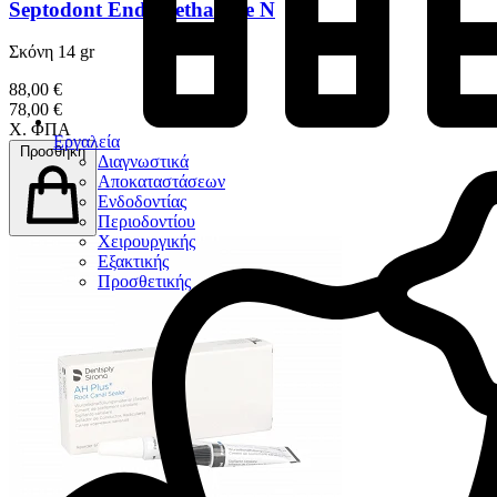
Septodont Endomethasone N
Σκόνη 14 gr
88,00 €
78,00 €
Χ. ΦΠΑ
Εργαλεία
Προσθήκη
Διαγνωστικά
Αποκαταστάσεων
Ενδοδοντίας
Περιοδοντίου
Χειρουργικής
Εξακτικής
Προσθετικής