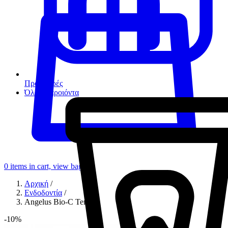
Προσφορές
Όλα τα προιόντα
0
items in cart, view bag
Αρχική
/
Ενδοδοντία
/
Angelus Bio-C Temp
-10%