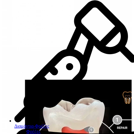
Διαμάντια-Φρέζες
Φρέζες