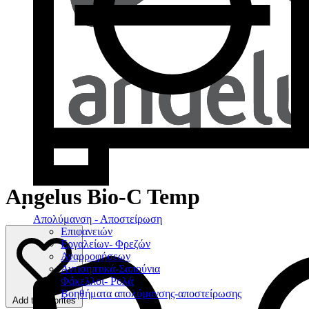
Angelus Bio-C Temp
Απολύμανση - Αποστείρωση
Επιφανειών
Εργαλείων- Φρεζών
Αναρροφήσεων
Αντισηπτικά-Σαπούνια
Φάκελλοι- Ρολά
Βοηθήματα απολύμανσης-αποστείρωσης
Add to favorites