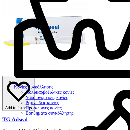
Κονίες Συγκόλλησης
Πολυκαρβοξυλικές κονίες
Υαλοϊονομερείς κονίες
Ρητινώδεις κονίες
Προσωρινές κονίες
Add to favorites
Βοηθήματα συγκόλλησης
TG Adseal