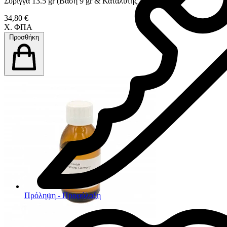
Σύριγγα 13.5 gr (Βάση 9 gr & Καταλύτης 4.5 gr)
34,80 €
Χ. ΦΠΑ
Προσθήκη
Πρόληψη - Προφύλαξη