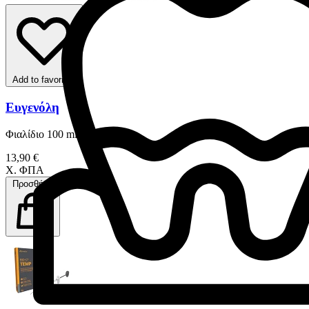
Add to favorites
Ευγενόλη
Φιαλίδιο 100 ml
13,90 €
Χ. ΦΠΑ
Προσθήκη