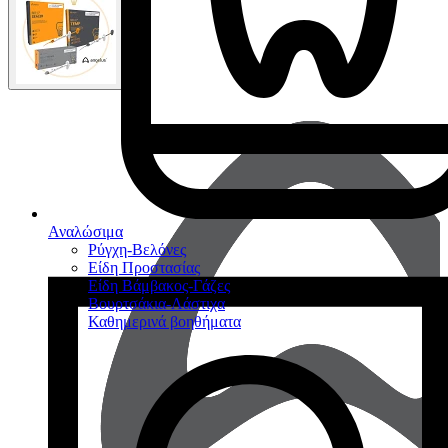
Αναλώσιμα
Ρύγχη-Βελόνες
Είδη Προστασίας
Είδη Βάμβακος-Γάζες
Βουρτσάκια-Λάστιχα
Καθημερινά βοηθήματα