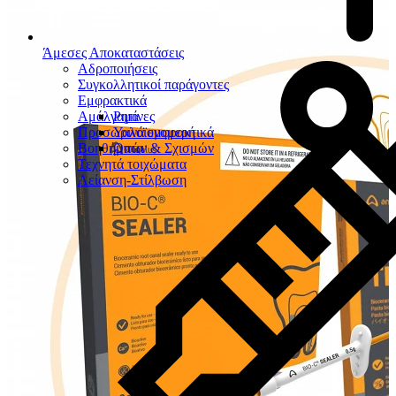
Άμεσες Αποκαταστάσεις
Αδροποιήσεις
Συγκολλητικοί παράγοντες
Εμφρακτικά
Αμάλγαμα
Ρητίνες
Προσωρινά εμφρακτικά
Υαλοϊονομερή
Βοηθήματα
Οπών & Σχισμών
Τεχνητά τοιχώματα
Λείανση-Στίλβωση