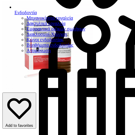
Ενδοδοντία
Μηχανοκίνητα εργαλεία
Δακτυλικά εργαλεία
Εμφρακτικά ριζικών σωλήνων
Διακλυσμοί-Χήληση
Κώνοι ενδοδοντίας
Βοηθήματα ενδοδοντίας
Απομόνωση
Add to favorites