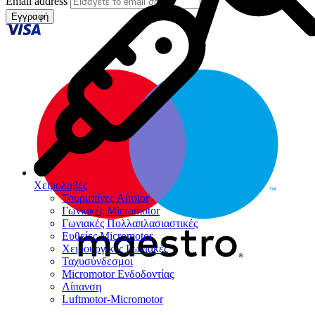
Email address
Εγγραφή
Χειρολαβές
Τουρμπίνες Airotor
Γωνιακές Micromotor
Γωνιακές Πολλαπλασιαστικές
Ευθείες Micromotor
Χειρουργικές Γωνιακές
Ταχυσύνδεσμοι
Micromotor Ενδοδοντίας
Λίπανση
Luftmotor-Micromotor