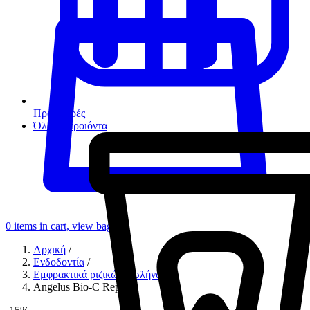
Προσφορές
Όλα τα προιόντα
0
items in cart, view bag
Αρχική
/
Ενδοδοντία
/
Εμφρακτικά ριζικών σωλήνων
/
Angelus Bio-C Repair