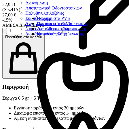
Αναγόμωση
22,95 €
Αποτυπωτικά Οδοντοστοιχιών
(Χ.ΦΠΑ)
Πολυβινυλσιλοξάνες
27,00 €
Συμπύκνωσης
Παχύρευστα PVS
-15%
Αλγηνικά
Λεπτόρευστα PVS
Παχύρευστα Συμπύκνωσης
ΑΜΕΣΑ ΔΙΑΘΕΣΙΜΟ
Νήματα απώθησης ούλων
Λεπτόρευστα Συμπύκνωσης
Δισκάρια αποτύπωσης
Καταλύτες Σύμπύκνωσης
Προσθήκη στο καλάθι
Περιγραφή
Σύριγγα 0.5 gr + 5 Τips
Εγγύηση παράδοσης εντός 30 ημερών
Δικαίωμα επιστροφής εντός 14 ημερών
Άμεση αντικατάσταση ελαττωματικών προϊόντων