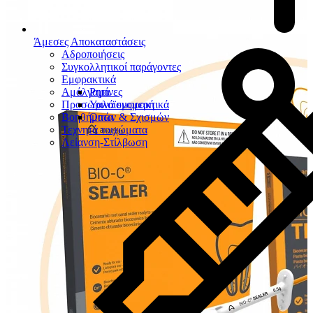
Άμεσες Αποκαταστάσεις
Αδροποιήσεις
Συγκολλητικοί παράγοντες
Εμφρακτικά
Αμάλγαμα
Ρητίνες
Προσωρινά εμφρακτικά
Υαλοϊονομερή
Βοηθήματα
Οπών & Σχισμών
Τεχνητά τοιχώματα
Λείανση-Στίλβωση