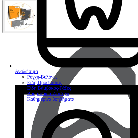
Αναλώσιμα
Ρύγχη-Βελόνες
Είδη Προστασίας
Είδη Βάμβακος-Γάζες
Βουρτσάκια-Λάστιχα
Καθημερινά βοηθήματα