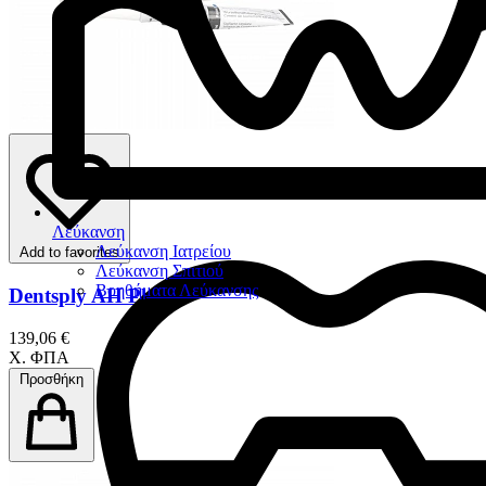
Λεύκανση
Λεύκανση Ιατρείου
Add to favorites
Λεύκανση Σπιτιού
Βοηθήματα Λεύκανσης
Dentsply AH Plus
139,06 €
Χ. ΦΠΑ
Προσθήκη