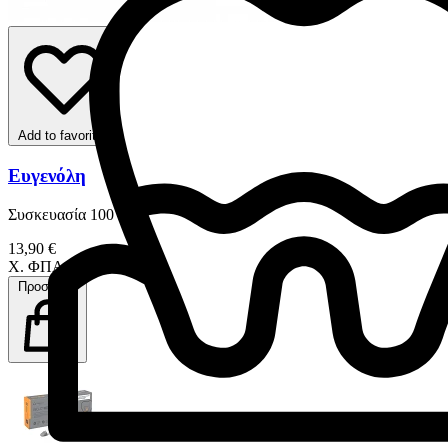
Add to favorites
Ευγενόλη
Συσκευασία 100 ml
13,90 €
Χ. ΦΠΑ
Προσθήκη