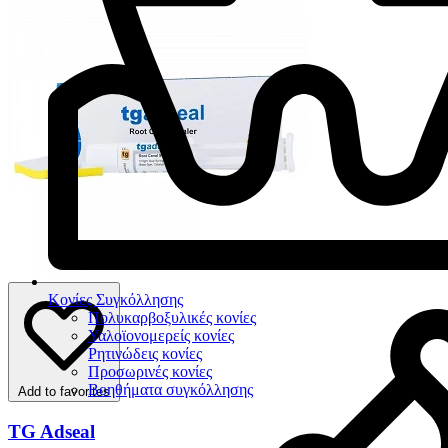
Κονίες Συγκόλλησης
Πολυκαρβοξυλικές κονίες
Υαλοϊονομερείς κονίες
Ρητινώδεις κονίες
Προσωρινές κονίες
Βοηθήματα συγκόλλησης
Add to favorites
TG Adseal