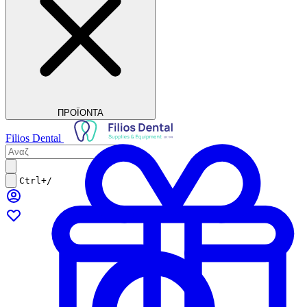
ΠΡΟΪΟΝΤΑ
Filios Dental
Ctrl+/