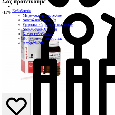
Σας προτείνουμε
Ενδοδοντία
-11%
Μηχανοκίνητα εργαλεία
Δακτυλικά εργαλεία
Εμφρακτικά ριζικών σωλήνων
Διακλυσμοί-Χήληση
Κώνοι ενδοδοντίας
Βοηθήματα ενδοδοντίας
Απομόνωση