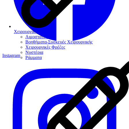
Χειρουργική
Αιμοστατικά
Βοηθήματα-Συσκευές Χειρουργικής
Χειρουργικές Φρέζες
Νυστέρια
Instagram
Ράµµατα