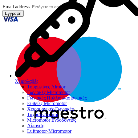
Email address
Εγγραφή
Χειρολαβές
Τουρμπίνες Airotor
Γωνιακές Micromotor
Γωνιακές Πολλαπλασιαστικές
Ευθείες Micromotor
Χειρουργικές Γωνιακές
Ταχυσύνδεσμοι
Micromotor Ενδοδοντίας
Λίπανση
Luftmotor-Micromotor