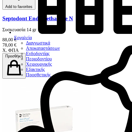
Add to favorites
Septodont Endomethasone N
Συσκευασία 14 gr
Εργαλεία
88,00 €
Διαγνωστικά
78,00 €
Αποκαταστάσεων
Χ. ΦΠΑ
Ενδοδοντίας
Προσθήκη
Περιοδοντίου
Χειρουργικής
Εξακτικής
Προσθετικής