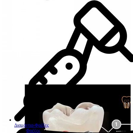
Διαμάντια-Φρέζες
Φρέζες