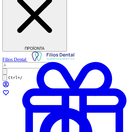
ΠΡΟΪΟΝΤΑ
Filios Dental
Ctrl+/