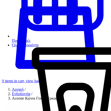
Προσφορές
Όλα τα προιόντα
0
items in cart, view bag
Αρχική
/
Ενδοδοντία
/
Aceone Κώνοι Γουταπέρκας 0.6