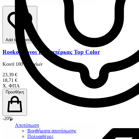
Add to favorites
Roeko Κώνοι Γουταπέρκας Top Color
Κουτί 100 τεμαχίων
23,39 €
18,71 €
Χ. ΦΠΑ
Προσθήκη
-20%
Αποτύπωση
Βοηθήματα αποτύπωσης
Πολυαιθέρες