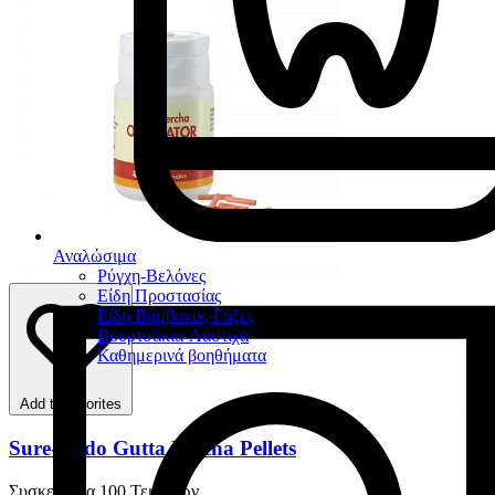
Αναλώσιμα
Ρύγχη-Βελόνες
Είδη Προστασίας
Είδη Βάμβακος-Γάζες
Βουρτσάκια-Λάστιχα
Καθημερινά βοηθήματα
Add to favorites
Sure-Endo Gutta Percha Pellets
Συσκευασία 100 Τεμαχίων