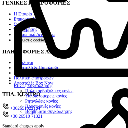
ΓΕΝΙΚΕΣ ΠΛΗΡΟΦΟΡΙΕΣ
Η Εταιρία
Επικοινωνία
Συχνές ερωτήσεις
Όροι χρήσης
Προσωπικά Δεδομένα
Ρυθμίσεις cookies
ΠΛΗΡΟΦΟΡΙΕΣ ΑΓΟΡΩΝ
Κατάλογοι
Αποστολή & Παραλαβή
Τρόποι πληρωμής
Πολιτική επιστροφών
Αποστολές Box Now
Κονίες Συγκόλλησης
Πολυκαρβοξυλικές κονίες
ΤΗΛ. ΚΕΝΤΡΟ
Υαλοϊονομερείς κονίες
Ρητινώδεις κονίες
Προσωρινές κονίες
+302651022104
Βοηθήματα συγκόλλησης
+30 26510 71321
Standard charges apply