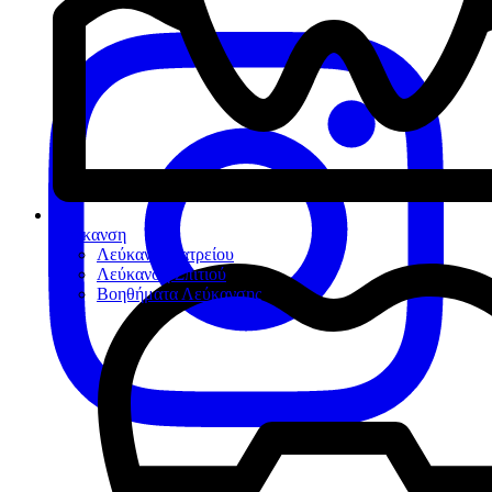
Λεύκανση
Λεύκανση Ιατρείου
Λεύκανση Σπιτιού
Βοηθήματα Λεύκανσης