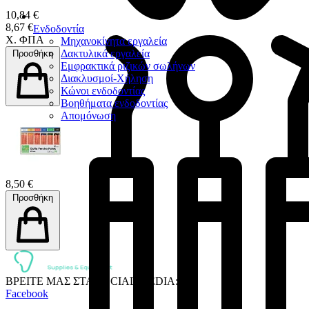
10,84 €
8,67 €
Ενδοδοντία
Χ. ΦΠΑ
Μηχανοκίνητα εργαλεία
Δακτυλικά εργαλεία
Προσθήκη
Εμφρακτικά ριζικών σωλήνων
Διακλυσμοί-Χήληση
Κώνοι ενδοδοντίας
Βοηθήματα ενδοδοντίας
Απομόνωση
8,50 €
Προσθήκη
ΒΡΕΙΤΕ ΜΑΣ ΣΤΑ SOCIAL MEDIA:
Facebook