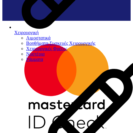
Χειρουργική
Αιμοστατικά
Βοηθήματα-Συσκευές Χειρουργικής
Χειρουργικές Φρέζες
Νυστέρια
Ράµµατα