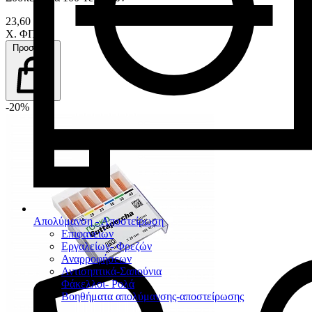
23,60 €
Χ. ΦΠΑ
Προσθήκη
-20%
Απολύμανση - Αποστείρωση
Επιφανειών
Εργαλείων- Φρεζών
Αναρροφήσεων
Αντισηπτικά-Σαπούνια
Φάκελλοι- Ρολά
Βοηθήματα απολύμανσης-αποστείρωσης