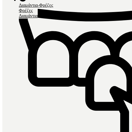
Διαμάντια-Φρέζες
Φρέζες
Διαμάντια