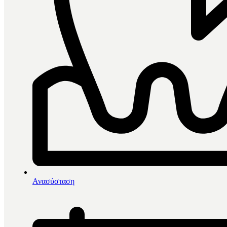
0
items in cart, view bag
Αρχική
/
Συσκευές
/
Ανασύσταση
Λουτρό Υπερήχων 2,5 Lt
-17%