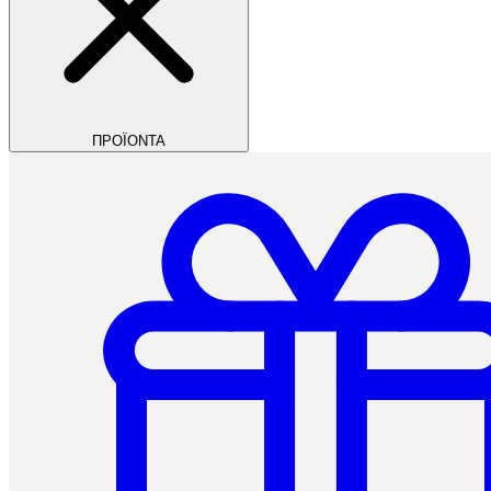
ΠΡΟΪΟΝΤΑ
Filios Dental
Ctrl+/