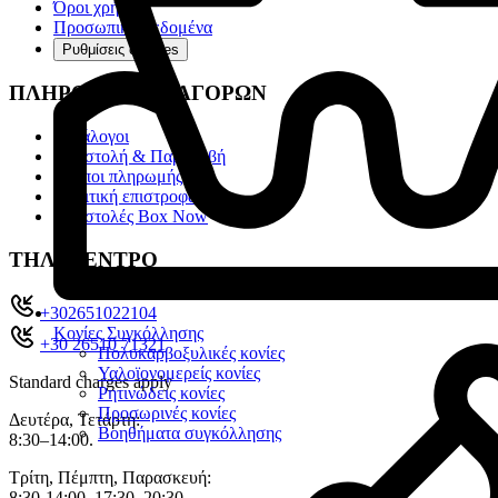
Όροι χρήσης
Προσωπικά Δεδομένα
Ρυθμίσεις cookies
ΠΛΗΡΟΦΟΡΙΕΣ ΑΓΟΡΩΝ
Κατάλογοι
Αποστολή & Παραλαβή
Τρόποι πληρωμής
Πολιτική επιστροφών
Αποστολές Box Now
ΤΗΛ. ΚΕΝΤΡΟ
+302651022104
Κονίες Συγκόλλησης
+30 26510 71321
Πολυκαρβοξυλικές κονίες
Υαλοϊονομερείς κονίες
Standard charges apply
Ρητινώδεις κονίες
Προσωρινές κονίες
Δευτέρα, Τετάρτη:
Βοηθήματα συγκόλλησης
8:30–14:00.
Τρίτη, Πέμπτη, Παρασκευή:
8:30-14:00, 17:30–20:30.