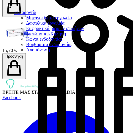
Ενδοδοντία
Μηχανοκίνητα εργαλεία
Δακτυλικά εργαλεία
Εμφρακτικά ριζικών σωλήνων
Διακλυσμοί-Χήληση
Κώνοι ενδοδοντίας
Βοηθήματα ενδοδοντίας
Απομόνωση
15,70 €
Προσθήκη
ΒΡΕΙΤΕ ΜΑΣ ΣΤΑ SOCIAL MEDIA:
Facebook