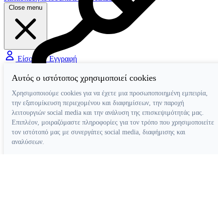
Close menu
Είσοδος / Εγγραφή
Αυτός ο ιστότοπος χρησιμοποιεί cookies
Χρησιμοποιούμε cookies για να έχετε μια προσωποποιημένη εμπειρία,
Διάφορα Βοηθήματα
την εξατομίκευση περιεχομένου και διαφημίσεων, την παροχή
λειτουργιών social media και την ανάλυση της επισκεψιμότητάς μας.
Επιπλέον, μοιραζόμαστε πληροφορίες για τον τρόπο που χρησιμοποιείτε
τον ιστότοπό μας με συνεργάτες social media, διαφήμισης και
αναλύσεων.
Απόρριψη όλων
Ρυθμίσεις cookies
Αποδοχή όλων
Κατασκευή ιστοσελίδων