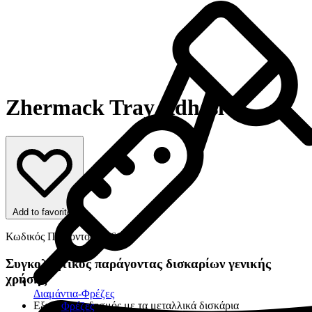
Zhermack Tray Adhesive
Add to favorites
Κωδικός Προϊόντος: 6761
Συγκολλητικός παράγοντας δισκαρίων γενικής
χρήσης
Διαμάντια-Φρέζες
Εξαιρετικός δεσμός με τα μεταλλικά δισκάρια
Φρέζες