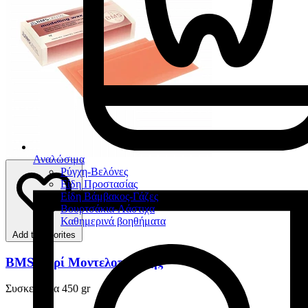
Αναλώσιμα
Ρύγχη-Βελόνες
Είδη Προστασίας
Είδη Βάμβακος-Γάζες
Βουρτσάκια-Λάστιχα
Καθημερινά βοηθήματα
Add to favorites
BMS Κερί Μοντελοποίησης
Συσκευασία 450 gr