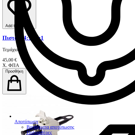
Add to favorites
Πιστόλι 4:1/10:1
Τεμάχιο
45,00 €
Χ. ΦΠΑ
Προσθήκη
Αποτύπωση
Βοηθήματα αποτύπωσης
Πολυαιθέρες