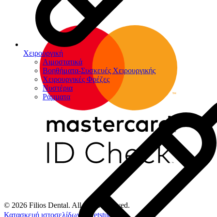
Χειρουργική
Αιμοστατικά
Βοηθήματα-Συσκευές Χειρουργικής
Χειρουργικές Φρέζες
Νυστέρια
Ράµµατα
© 2026 Filios Dental. All rights reserved.
Κατασκευή ιστοσελίδων
Netstudio