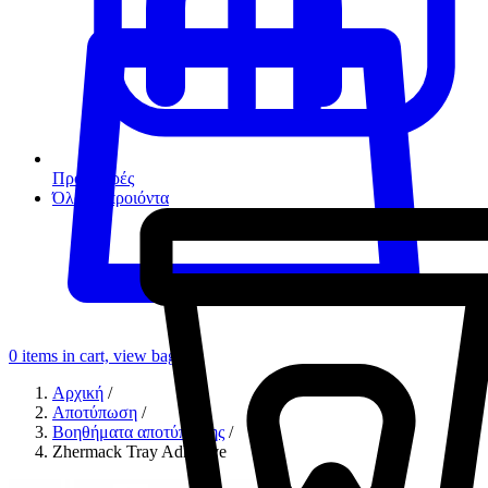
Προσφορές
Όλα τα προιόντα
0
items in cart, view bag
Αρχική
/
Αποτύπωση
/
Βοηθήματα αποτύπωσης
/
Zhermack Tray Adhesive