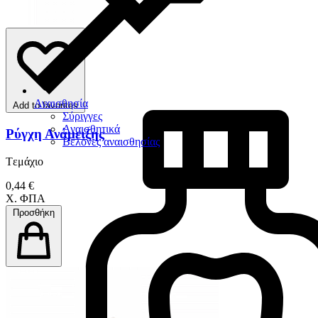
Αναισθησία
Add to favorites
Σύριγγες
Αναισθητικά
Ρύγχη Ανάμειξης
Βελόνες αναισθησίας
Tεμάχιο
0,44 €
Χ. ΦΠΑ
Προσθήκη