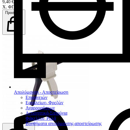
9,40 €
Χ. ΦΠΑ
Προσθήκη
Απολύμανση - Αποστείρωση
Επιφανειών
Εργαλείων- Φρεζών
Αναρροφήσεων
Αντισηπτικά-Σαπούνια
Φάκελλοι- Ρολά
Βοηθήματα απολύμανσης-αποστείρωσης