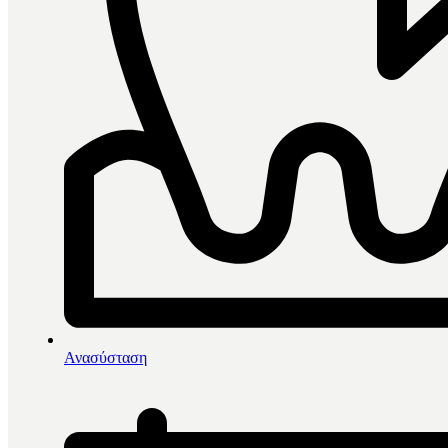
0
items in cart, view bag
Αρχική
/
Λεύκανση
/
Ανασύσταση
SDI Soothe