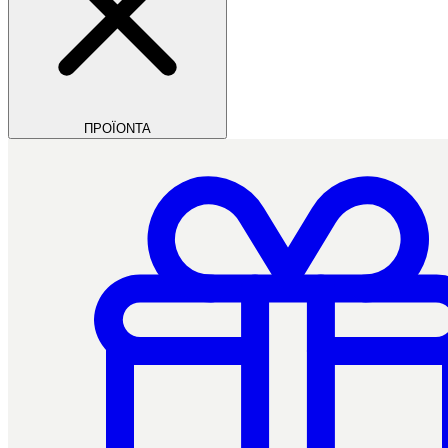
ΠΡΟΪΟΝΤΑ
Filios Dental
Ctrl+/