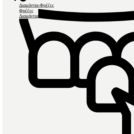
Διαμάντια-Φρέζες
Φρέζες
Διαμάντια