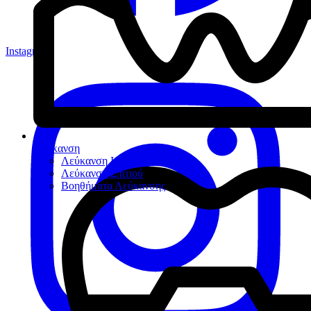
Instagram
Λεύκανση
Λεύκανση Ιατρείου
Λεύκανση Σπιτιού
Βοηθήματα Λεύκανσης