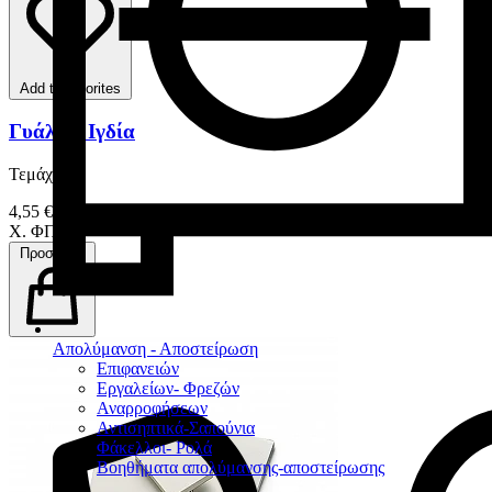
Add to favorites
Γυάλινα Ιγδία
Τεμάχιο
4,55 €
Χ. ΦΠΑ
Προσθήκη
Απολύμανση - Αποστείρωση
Επιφανειών
Εργαλείων- Φρεζών
Αναρροφήσεων
Αντισηπτικά-Σαπούνια
Φάκελλοι- Ρολά
Βοηθήματα απολύμανσης-αποστείρωσης