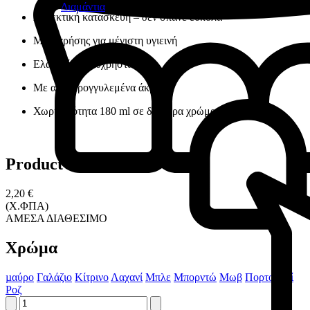
Διαμάντια
Ανθεκτική κατασκευή – δεν σπάνε εύκολα
Μίας χρήσης για μέγιστη υγιεινή
Ελαφριά και εύχρηστα
Με αποστρογγυλεμένα άκρα
Χωρητικότητα 180 ml σε διάφορα χρώματα
Product information
2,20 €
(Χ.ΦΠΑ)
ΑΜΕΣΑ ΔΙΑΘΕΣΙΜΟ
Χρώμα
µαύρο
Γαλάζιο
Κίτρινο
Λαχανί
Μπλε
Μπορντώ
Μωβ
Πορτοκαλί
Ροζ