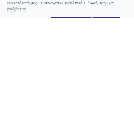
τον ιστότοπό μας με συνεργάτες social media, διαφήμισης και
αναλύσεων.
Απόρριψη όλων
Ρυθμίσεις cookies
Αποδοχή όλων
Κατασκευή ιστοσελίδων
Συσκευές
Συσκευές Ενδοδοντίας
Συσκευές Φωτοπολυμερισμού
Μοτέρ Ενδοδοντίας
Ξέστρα Υπερήχων
Εντοπιστές Ακρορριζίου
Συσκευές Αποτρύγωσης
Συσκευές Ενδοδοντίας Βοηθητικές
Συσκευές Βοηθητικές
Κλίβανοι
CAD-CAM
Συσκευές Χειρουργικής