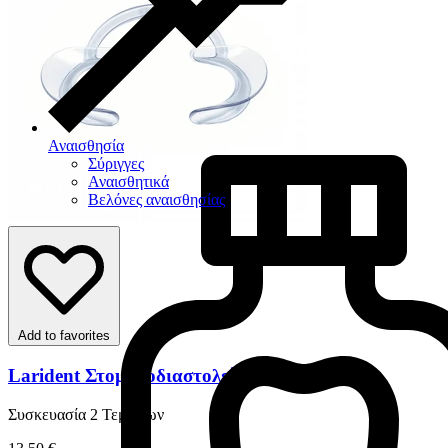
Αναισθησία
Σύριγγες
Αναισθητικά
Βελόνες αναισθησίας
Add to favorites
Larident Στοµατοδιαστολείς
Συσκευασία 2 Τεμαχίων