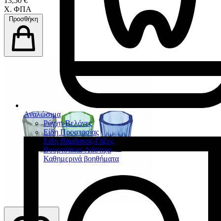
13,50 €
Χ. ΦΠΑ
Προσθήκη
Αναλώσιμα
Ρύγχη-Βελόνες
Είδη Προστασίας
Είδη Βάμβακος-Γάζες
Βουρτσάκια-Λάστιχα
Καθημερινά βοηθήματα