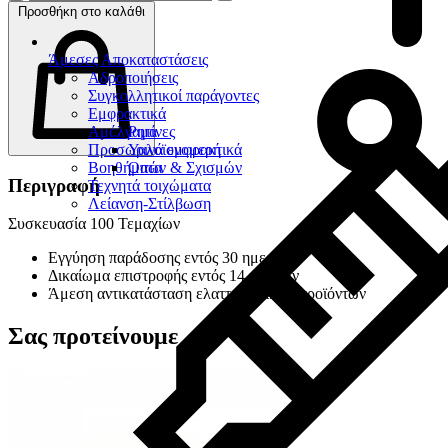
Προσθήκη στο καλάθι
Άμεσες Αποκαταστάσεις
Αδροποιήσεις
Συγκολλητικοί παράγοντες
Εμφρακτικά
Αμάλγαμα
Ρητίνες
Προσωρινά εμφρακτικά
Υαλοϊονομερή
Βοηθήματα
Οπών & Σχισμών
Περιγραφή
Τεχνητά τοιχώματα
Λείανση-Στίλβωση
Συσκευασία 100 Τεμαχίων
Εγγύηση παράδοσης εντός 30 ημερών
Δικαίωμα επιστροφής εντός 14 ημερών
Άμεση αντικατάσταση ελαττωματικών προϊόντων
Σας προτείνουμε