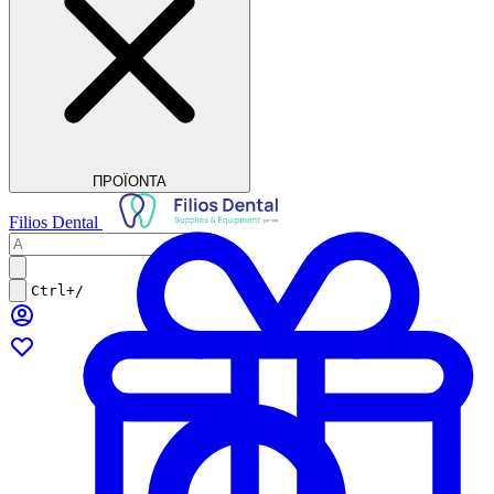
ΠΡΟΪΟΝΤΑ
Filios Dental
Ctrl+/