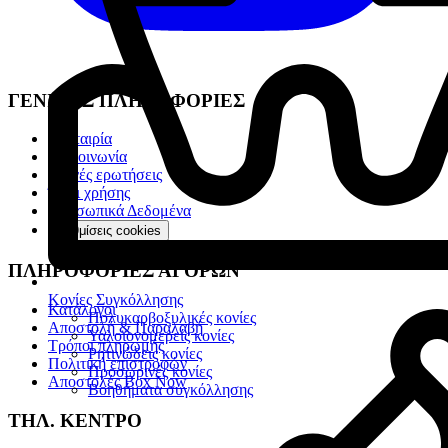
ΓΕΝΙΚΕΣ ΠΛΗΡΟΦΟΡΙΕΣ
Η Εταιρία
Επικοινωνία
Συχνές ερωτήσεις
Όροι χρήσης
Προσωπικά Δεδομένα
Ρυθμίσεις cookies
ΠΛΗΡΟΦΟΡΙΕΣ ΑΓΟΡΩΝ
Κονίες Συγκόλλησης
Κατάλογοι
Πολυκαρβοξυλικές κονίες
Αποστολή & Παραλαβή
Υαλοϊονομερείς κονίες
Τρόποι πληρωμής
Ρητινώδεις κονίες
Πολιτική επιστροφών
Προσωρινές κονίες
Αποστολές Box Now
Βοηθήματα συγκόλλησης
ΤΗΛ. ΚΕΝΤΡΟ