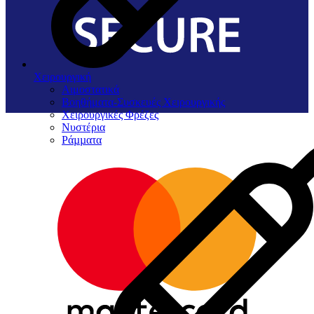
Χειρουργική
Αιμοστατικά
Βοηθήματα-Συσκευές Χειρουργικής
Χειρουργικές Φρέζες
Νυστέρια
Ράµµατα