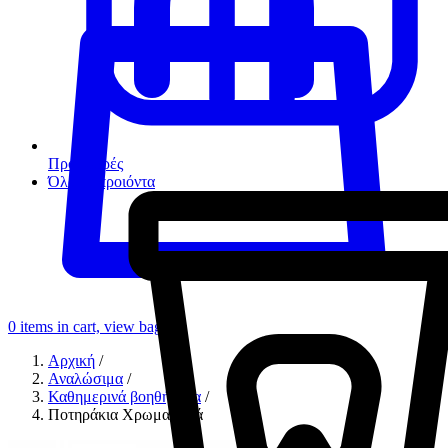
Προσφορές
Όλα τα προιόντα
0
items in cart, view bag
Αρχική
/
Αναλώσιμα
/
Καθημερινά βοηθήματα
/
Ποτηράκια Χρωματιστά