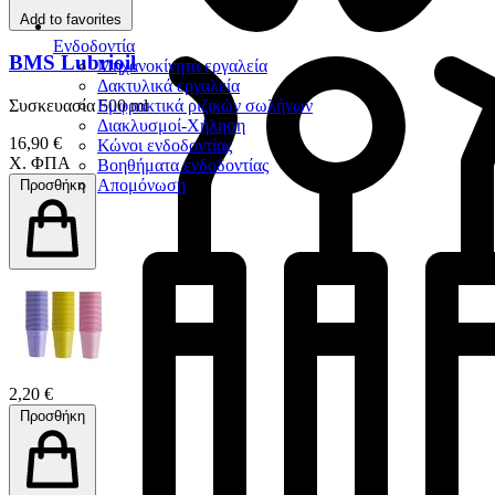
Add to favorites
Ενδοδοντία
BMS Lubrioil
Μηχανοκίνητα εργαλεία
Δακτυλικά εργαλεία
Συσκευασία 500 ml
Εμφρακτικά ριζικών σωλήνων
Διακλυσμοί-Χήληση
16,90 €
Κώνοι ενδοδοντίας
Χ. ΦΠΑ
Βοηθήματα ενδοδοντίας
Απομόνωση
Προσθήκη
2,20 €
Προσθήκη