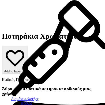
Ποτηράκια Χρωματιστά
Add to favorites
Κωδικός Προϊόντος: 10100
Άθραυστα πλαστικά ποτηράκια ασθενούς μιας
χρήσης
Διαμάντια-Φρέζες
Φρέζες