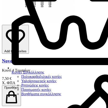
Add to favorites
Novendo Λεντουλό
Κουτί 4 Tεμαχίων
Κονίες Συγκόλλησης
Πολυκαρβοξυλικές κονίες
7,50 €
Υαλοϊονομερείς κονίες
Χ. ΦΠΑ
Ρητινώδεις κονίες
Προσθήκη
Προσωρινές κονίες
Βοηθήματα συγκόλλησης