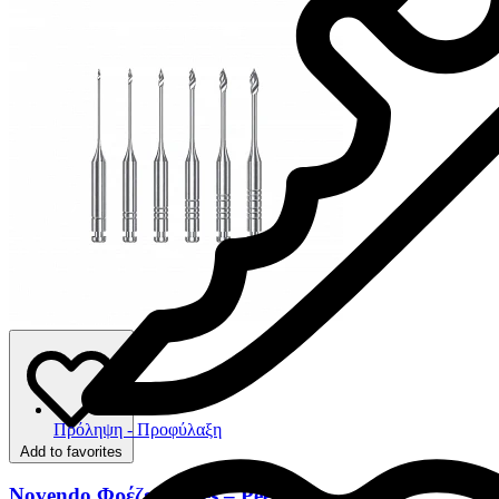
Πρόληψη - Προφύλαξη
Add to favorites
Novendo Φρέζες Gates – Peeso