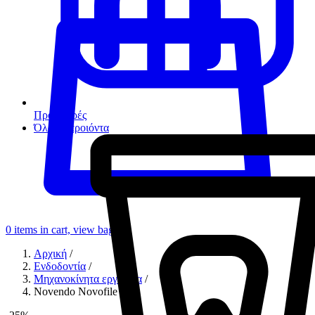
Προσφορές
Όλα τα προιόντα
0
items in cart, view bag
Αρχική
/
Ενδοδοντία
/
Μηχανοκίνητα εργαλεία
/
Novendo Novofile