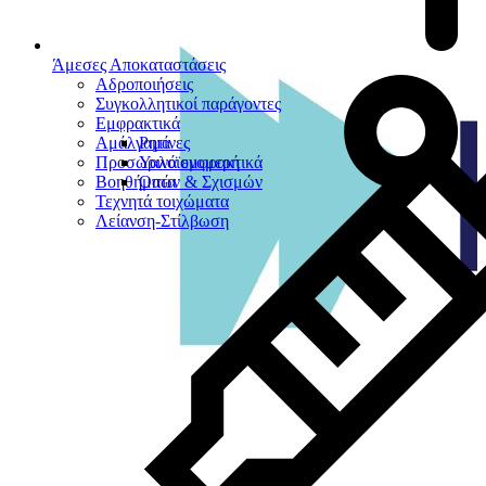
Άμεσες Αποκαταστάσεις
Αδροποιήσεις
Συγκολλητικοί παράγοντες
Εμφρακτικά
Αμάλγαμα
Ρητίνες
Προσωρινά εμφρακτικά
Υαλοϊονομερή
Βοηθήματα
Οπών & Σχισμών
Τεχνητά τοιχώματα
Λείανση-Στίλβωση