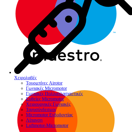
Χειρολαβές
Τουρμπίνες Airotor
Γωνιακές Micromotor
Γωνιακές Πολλαπλασιαστικές
Ευθείες Micromotor
Χειρουργικές Γωνιακές
Ταχυσύνδεσμοι
Micromotor Ενδοδοντίας
Λίπανση
Luftmotor-Micromotor