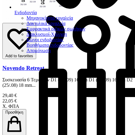
Ενδοδοντία
Μηχανοκίνητα εργαλεία
Δακτυλικά εργαλεία
Εμφρακτικά ριζικών σωλήνων
Διακλυσμοί-Χήληση
Κώνοι ενδοδοντίας
Βοηθήματα ενδοδοντίας
Απομόνωση
Add to favorites
Novendo Retreat
Συσκευασία 6 Τεμαχίων D1 (30/.09) 16 mm D1 (30/.09) 16 mm D2
(25/.08) 18 mm...
29,40 €
22,05 €
Χ. ΦΠΑ
Προσθήκη