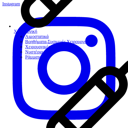
Instagram
Χειρουργική
Αιμοστατικά
Βοηθήματα-Συσκευές Χειρουργικής
Χειρουργικές Φρέζες
Νυστέρια
Ράµµατα