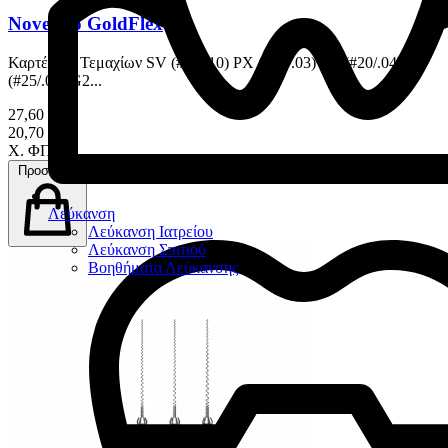
Novendo GoldFlex
Καρτέλα 5 Τεμαχίων SV (#20/.10) PX (#15/.03) G1 (#20/.04) G2
(#25/.04) G2...
27,60 €
20,70 €
Χ. ΦΠΑ
Προσθήκη
Λεύκανση
Λεύκανση Ιατρείου
Λεύκανση Σπιτιού
Βοηθήματα Λεύκανσης