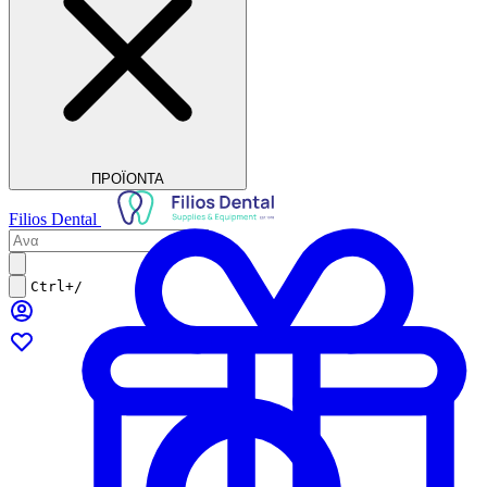
ΠΡΟΪΟΝΤΑ
Filios Dental
Ctrl+/