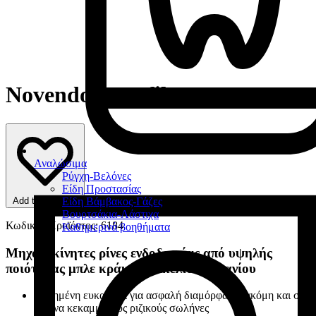
Novendo Novofile
Αναλώσιμα
Ρύγχη-Βελόνες
Είδη Προστασίας
Add to favorites
Είδη Βάμβακος-Γάζες
Βουρτσάκια-Λάστιχα
Κωδικός Προϊόντος: 6184
Καθημερινά βοηθήματα
Μηχανοκίνητες ρίνες ενδοδοντίας από υψηλής
ποιότητας μπλε κράμμα Νικελίου-Τιτανίου
Αυξημένη ευκαμψία για ασφαλή διαμόρφωση ακόμη και σε
έντονα κεκαμμένους ριζικούς σωλήνες