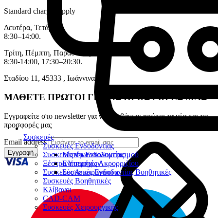
Standard charges apply
Δευτέρα, Τετάρτη:
8:30–14:00.
Τρίτη, Πέμπτη, Παρασκευή:
8:30-14:00, 17:30–20:30.
Σταδίου 11, 45333 , Ιωάννινα.
ΜΑΘΕΤΕ ΠΡΩΤΟΙ ΓΙΑ ΤΙΣ ΠΡΟΣΦΟΡΕΣ ΜΑΣ
Εγγραφείτε στο newsletter για να λαμβάνετε πρώτοι τα νέα και τις
προσφορές μας
Συσκευές
Email address
Συσκευές Ενδοδοντίας
Εγγραφή
Συσκευές Φωτοπολυμερισμού
Μοτέρ Ενδοδοντίας
Ξέστρα Υπερήχων
Εντοπιστές Ακρορριζίου
Συσκευές Αποτρύγωσης
Συσκευές Ενδοδοντίας Βοηθητικές
Συσκευές Βοηθητικές
Κλίβανοι
CAD-CAM
Συσκευές Χειρουργικής