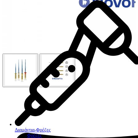
Διαμάντια-Φρέζες
Φρέζες