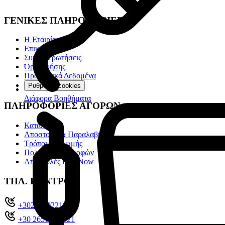
ΓΕΝΙΚΕΣ ΠΛΗΡΟΦΟΡΙΕΣ
Η Εταιρία
Επικοινωνία
Συχνές ερωτήσεις
Όροι χρήσης
Προσωπικά Δεδομένα
Ρυθμίσεις cookies
Διάφορα Βοηθήματα
ΠΛΗΡΟΦΟΡΙΕΣ ΑΓΟΡΩΝ
Κατάλογοι
Αποστολή & Παραλαβή
Τρόποι πληρωμής
Πολιτική επιστροφών
Αποστολές Box Now
ΤΗΛ. ΚΕΝΤΡΟ
+302651022104
+30 26510 71321