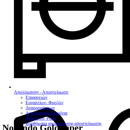
Απολύμανση - Αποστείρωση
Επιφανειών
Εργαλείων- Φρεζών
Αναρροφήσεων
Αντισηπτικά-Σαπούνια
Φάκελλοι- Ρολά
Βοηθήματα απολύμανσης-αποστείρωσης
Novendo GoldTaper