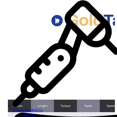
Διαμάντια-Φρέζες
Φρέζες