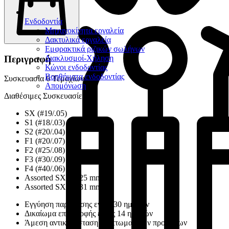
Ενδοδοντία
Μηχανοκίνητα εργαλεία
Δακτυλικά εργαλεία
Εμφρακτικά ριζικών σωλήνων
Περιγραφή
Διακλυσμοί-Χήληση
Κώνοι ενδοδοντίας
Βοηθήματα ενδοδοντίας
Συσκευασία 6 Τεμαχίων
Απομόνωση
Διαθέσιμες Συσκευασίες :
SX (#19/.05)
S1 (#18/.03)
S2 (#20/.04)
F1 (#20/.07)
F2 (#25/.08)
F3 (#30/.09)
F4 (#40/.06)
Assorted SX-F3 25 mm
Assorted SX-F3 31 mm
Εγγύηση παράδοσης εντός 30 ημερών
Δικαίωμα επιστροφής εντός 14 ημερών
Άμεση αντικατάσταση ελαττωματικών προϊόντων