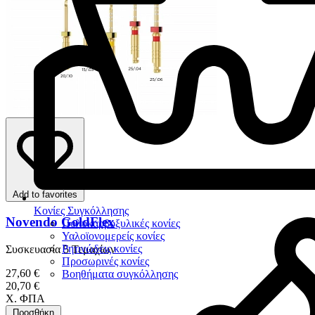
Add to favorites
Κονίες Συγκόλλησης
Novendo GoldFlex
Πολυκαρβοξυλικές κονίες
Υαλοϊονομερείς κονίες
Ρητινώδεις κονίες
Συσκευασία 5 Τεμαχίων
Προσωρινές κονίες
27,60 €
Βοηθήματα συγκόλλησης
20,70 €
Χ. ΦΠΑ
Προσθήκη