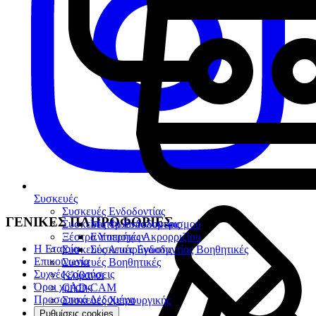
Συσκευές
Συσκευές Ενδοδοντίας
ΓΕΝΙΚΕΣ ΠΛΗΡΟΦΟΡΙΕΣ
Συσκευές Φωτοπολυμερισμού
Μοτέρ Ενδοδοντίας
Ξέστρα Υπερήχων
Εντοπιστές Ακρορριζίου
Η Εταιρία
Συσκευές Αποτρύγωσης
Συσκευές Ενδοδοντίας Βοηθητικές
Επικοινωνία
Συσκευές Βοηθητικές
Συχνές ερωτήσεις
Κλίβανοι
Όροι χρήσης
CAD-CAM
Προσωπικά Δεδομένα
Συσκευές Χειρουργικής
Ρυθμίσεις cookies