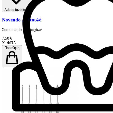
Add to favorites
Novendo Λεντουλό
Συσκευασία 4 Tεμαχίων
7,50 €
Χ. ΦΠΑ
Προσθήκη