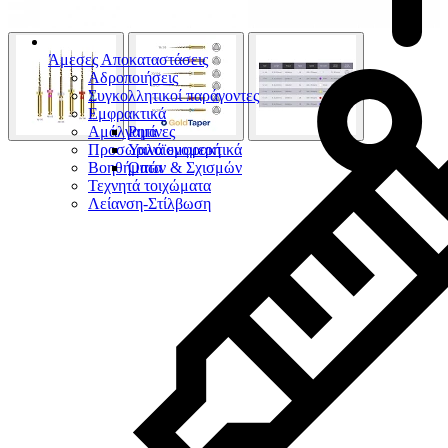
Άμεσες Αποκαταστάσεις
Αδροποιήσεις
Συγκολλητικοί παράγοντες
Εμφρακτικά
Αμάλγαμα
Ρητίνες
Προσωρινά εμφρακτικά
Υαλοϊονομερή
Βοηθήματα
Οπών & Σχισμών
Τεχνητά τοιχώματα
Λείανση-Στίλβωση