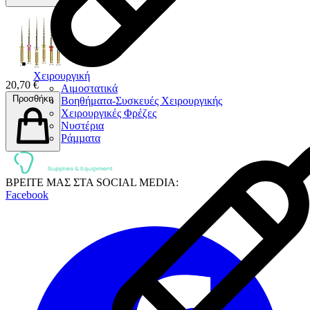
Χειρουργική
20,70 €
Αιμοστατικά
Προσθήκη
Βοηθήματα-Συσκευές Χειρουργικής
Χειρουργικές Φρέζες
Νυστέρια
Ράµµατα
ΒΡΕΙΤΕ ΜΑΣ ΣΤΑ SOCIAL MEDIA:
Facebook