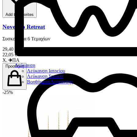
Add to favorites
Novendo Retreat
Συσκευασία 6 Τεμαχίων
29,40 €
22,05 €
Χ. ΦΠΑ
Λεύκανση
Προσθήκη
Λεύκανση Ιατρείου
Λεύκανση Σπιτιού
Βοηθήματα Λεύκανσης
-25%