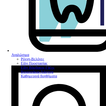
Αναλώσιμα
Ρύγχη-Βελόνες
Είδη Προστασίας
Είδη Βάμβακος-Γάζες
Βουρτσάκια-Λάστιχα
Καθημερινά βοηθήματα