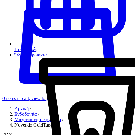
Προσφορές
Όλα τα προιόντα
0
items in cart, view bag
Αρχική
/
Ενδοδοντία
/
Μηχανοκίνητα εργαλεία
/
Novendo GoldTaper