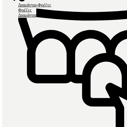
Διαμάντια-Φρέζες
Φρέζες
Διαμάντια