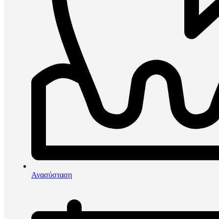
0
items in cart, view bag
Αρχική
/
Ενδοδοντία
/
Ανασύσταση
Βοηθήματα ενδοδοντίας
/
Larident Πλαστική Θήκη Ρινών