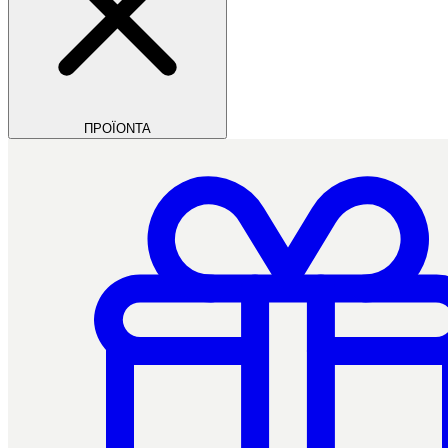
ΠΡΟΪΟΝΤΑ
Filios Dental
Ctrl+/