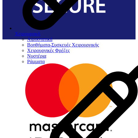
Χειρουργική
Αιμοστατικά
Βοηθήματα-Συσκευές Χειρουργικής
Χειρουργικές Φρέζες
Νυστέρια
Ράµµατα