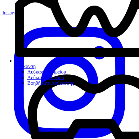
Instagram
Λεύκανση
Λεύκανση Ιατρείου
Λεύκανση Σπιτιού
Βοηθήματα Λεύκανσης