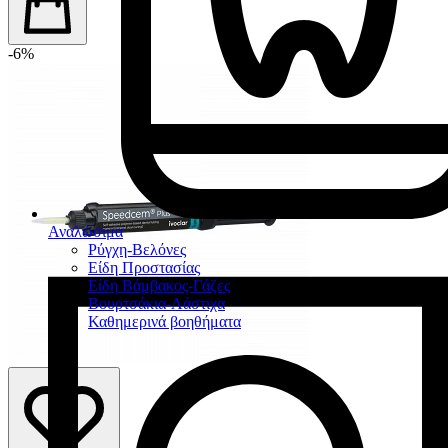
-6%
Αναλώσιμα
Ρύγχη-Βελόνες
Είδη Προστασίας
Είδη Βάμβακος-Γάζες
Βουρτσάκια-Λάστιχα
Καθημερινά βοηθήματα