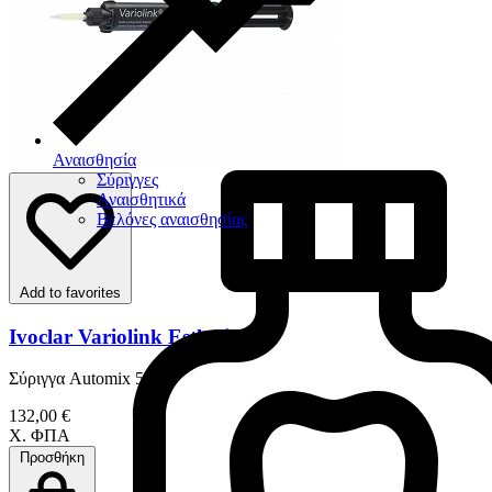
Αναισθησία
Σύριγγες
Αναισθητικά
Βελόνες αναισθησίας
Add to favorites
Ivoclar Variolink Esthetic DC
Σύριγγα Automix 5 gr
132,00 €
Χ. ΦΠΑ
Προσθήκη