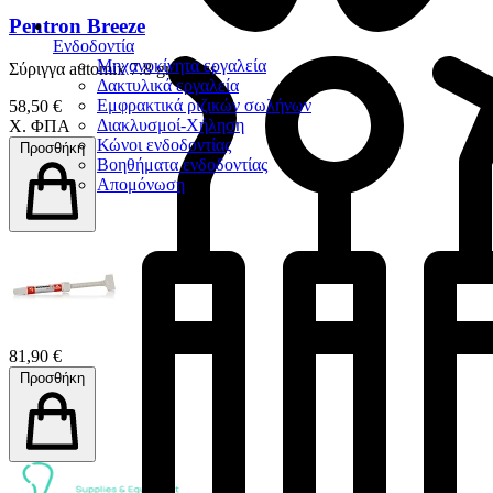
Pentron Breeze
Ενδοδοντία
Μηχανοκίνητα εργαλεία
Σύριγγα automix 7.8 gr & tips
Δακτυλικά εργαλεία
Εμφρακτικά ριζικών σωλήνων
58,50 €
Διακλυσμοί-Χήληση
Χ. ΦΠΑ
Κώνοι ενδοδοντίας
Προσθήκη
Βοηθήματα ενδοδοντίας
Απομόνωση
81,90 €
Προσθήκη