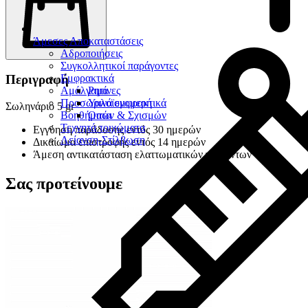
Άμεσες Αποκαταστάσεις
Αδροποιήσεις
Συγκολλητικοί παράγοντες
Εμφρακτικά
Περιγραφή
Αμάλγαμα
Ρητίνες
Προσωρινά εμφρακτικά
Υαλοϊονομερή
Σωληνάριο 5 gr
Βοηθήματα
Οπών & Σχισμών
Τεχνητά τοιχώματα
Εγγύηση παράδοσης εντός 30 ημερών
Λείανση-Στίλβωση
Δικαίωμα επιστροφής εντός 14 ημερών
Άμεση αντικατάσταση ελαττωματικών προϊόντων
Σας προτείνουμε