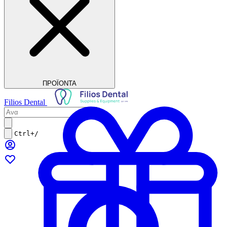
ΠΡΟΪΟΝΤΑ
Filios Dental
Ctrl+/