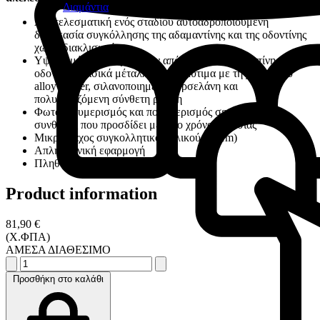
Διαμάντια
Αποτελεσματική ενός σταδίου αυτοαδροποιούμενη
διαδικασία συγκόλλησης της αδαμαντίνης και της οδοντίνης
χωρίς διακλισμούς
Υψηλό μέτρο αντοχής στην απόσχιση σε αδαμαντίνη,
οδοντίνη, βασικά μέταλλα και πολύτιμα με τη χρήση του
alloy primer, σιλανοποιημένη πορσελάνη και
πολυμεριζόμενη σύνθετη ρητίνη
Φωτοπολυμερισμός και πολυμερισμός σε αναερόβιες
συνθήκες που προσδίδει μεγάλο χρόνο εργασίας
Μικρό πάχος συγκολλητικού υλικού (18μm)
Απλή κλινική εφαρμογή
Πληθώρα κλινικών εφαρμογών
Product information
81,90 €
(Χ.ΦΠΑ)
ΑΜΕΣΑ ΔΙΑΘΕΣΙΜΟ
Προσθήκη στο καλάθι