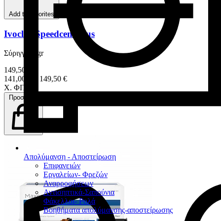
Add to favorites
Ivoclar Speedcem Plus
Σύριγγα 9 gr
149,50 €
141,00 € – 149,50 €
Χ. ΦΠΑ
Προσθήκη
Απολύμανση - Αποστείρωση
Επιφανειών
Εργαλείων- Φρεζών
Αναρροφήσεων
Αντισηπτικά-Σαπούνια
Φάκελλοι- Ρολά
Βοηθήματα απολύμανσης-αποστείρωσης