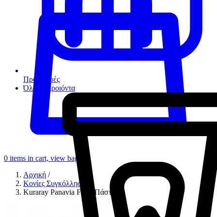
Προσφορές
Όλα τα προιόντα
0
items in cart, view bag
Αρχική
/
Κονίες Συγκόλλησης
/
Kuraray Panavia F 2.0 Πάστα A