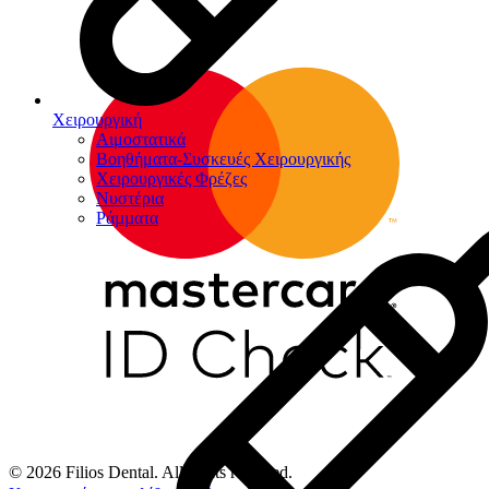
Χειρουργική
Αιμοστατικά
Βοηθήματα-Συσκευές Χειρουργικής
Χειρουργικές Φρέζες
Νυστέρια
Ράµµατα
© 2026 Filios Dental. All rights reserved.