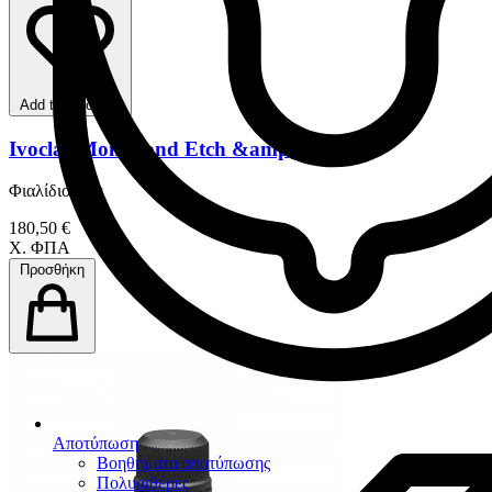
Add to favorites
Ivoclar Monobond Etch &amp; Prime
Φιαλίδιο 5 gr
180,50 €
Χ. ΦΠΑ
Προσθήκη
Αποτύπωση
Βοηθήματα αποτύπωσης
Πολυαιθέρες