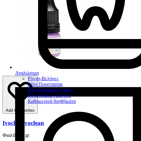
Αναλώσιμα
Ρύγχη-Βελόνες
Είδη Προστασίας
Είδη Βάμβακος-Γάζες
Βουρτσάκια-Λάστιχα
Καθημερινά βοηθήματα
Add to favorites
Ivoclar Ivoclean
Φιαλίδιο 5 gr