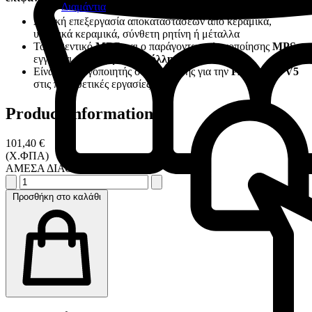
Διαμάντια
Αρχική επεξεργασία αποκαταστάσεων από κεραμικά,
υβριδικά κεραμικά, σύνθετη ρητίνη ή μέταλλα
Το αυθεντικό
MDP
και ο παράγοντας σιλανοποίησης
MPS
εγγυάται μια
ισχυρή συγκόλληση
Είναι ο ενεργοποιητής συγκόλλησης για την
PANAVIA V5
στις προσθετικές εργασίες
Product information
101,40 €
(Χ.ΦΠΑ)
ΑΜΕΣΑ ΔΙΑΘΕΣΙΜΟ
Προσθήκη στο καλάθι