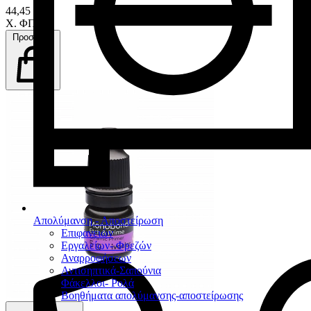
44,45 €
Χ. ΦΠΑ
Προσθήκη
Απολύμανση - Αποστείρωση
Επιφανειών
Εργαλείων- Φρεζών
Αναρροφήσεων
Αντισηπτικά-Σαπούνια
Φάκελλοι- Ρολά
Βοηθήματα απολύμανσης-αποστείρωσης