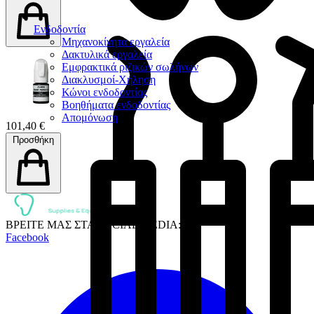
Ενδοδοντία
Μηχανοκίνητα εργαλεία
Δακτυλικά εργαλεία
Εμφρακτικά ριζικών σωλήνων
Διακλυσμοί-Χήληση
Κώνοι ενδοδοντίας
Βοηθήματα ενδοδοντίας
Απομόνωση
101,40 €
Προσθήκη
ΒΡΕΙΤΕ ΜΑΣ ΣΤΑ SOCIAL MEDIA:
Facebook