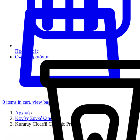
Προσφορές
Όλα τα προιόντα
0
items in cart, view bag
Αρχική
/
Κονίες Συγκόλλησης
/
Kuraray Clearfil Ceramic Primer