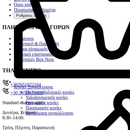
Όροι χρήσης
Προσωπικά Δεδομένα
Ρυθμίσεις cookies
ΠΛΗΡΟΦΟΡΙΕΣ ΑΓΟΡΩΝ
Κατάλογοι
Αποστολή & Παραλαβή
Τρόποι πληρωμής
Πολιτική επιστροφών
Αποστολές Box Now
ΤΗΛ. ΚΕΝΤΡΟ
+302651022104
Κονίες Συγκόλλησης
Πολυκαρβοξυλικές κονίες
+30 26510 71321
Υαλοϊονομερείς κονίες
Standard charges apply
Ρητινώδεις κονίες
Προσωρινές κονίες
Δευτέρα, Τετάρτη:
Βοηθήματα συγκόλλησης
8:30–14:00.
Τρίτη, Πέμπτη, Παρασκευή: