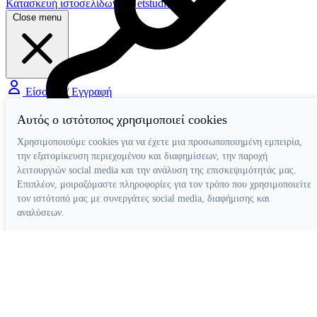
Κατασκευή ιστοσελίδων
Netstudio
Close menu
Είσοδος / Εγγραφή
Αυτός ο ιστότοπος χρησιμοποιεί cookies
Διάφορα Βοηθήματα
Χρησιμοποιούμε cookies για να έχετε μια προσωποποιημένη εμπειρία,
την εξατομίκευση περιεχομένου και διαφημίσεων, την παροχή
λειτουργιών social media και την ανάλυση της επισκεψιμότητάς μας.
Επιπλέον, μοιραζόμαστε πληροφορίες για τον τρόπο που χρησιμοποιείτε
τον ιστότοπό μας με συνεργάτες social media, διαφήμισης και
αναλύσεων.
Απόρριψη όλων
Ρυθμίσεις cookies
Αποδοχή όλων
Κατασκευή ιστοσελίδων