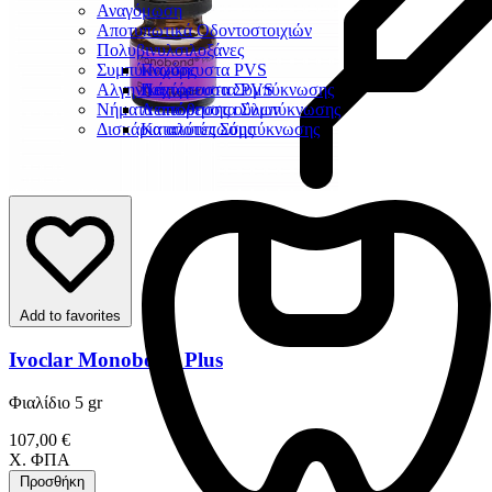
Αναγόμωση
Αποτυπωτικά Οδοντοστοιχιών
Πολυβινυλσιλοξάνες
Συμπύκνωσης
Παχύρευστα PVS
Αλγηνικά
Λεπτόρευστα PVS
Παχύρευστα Συμπύκνωσης
Νήματα απώθησης ούλων
Λεπτόρευστα Συμπύκνωσης
Δισκάρια αποτύπωσης
Καταλύτες Σύμπύκνωσης
Add to favorites
Ivoclar Monobond Plus
Φιαλίδιο 5 gr
107,00 €
Χ. ΦΠΑ
Προσθήκη