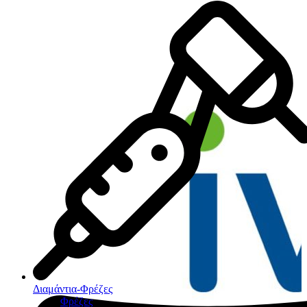
Διαμάντια-Φρέζες
Φρέζες