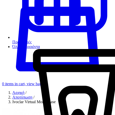
Προσφορές
Όλα τα προιόντα
0
items in cart, view bag
Αρχική
/
Αποτύπωση
/
Ivoclar Virtual Monophase