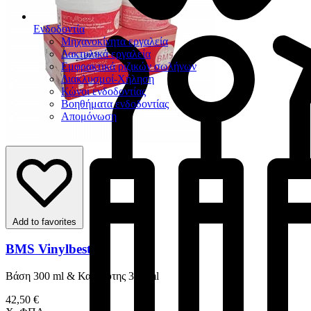
Ενδοδοντία
Μηχανοκίνητα εργαλεία
Δακτυλικά εργαλεία
Εμφρακτικά ριζικών σωλήνων
Διακλυσμοί-Χήληση
Κώνοι ενδοδοντίας
Βοηθήματα ενδοδοντίας
Απομόνωση
Add to favorites
BMS Vinylbest
Βάση 300 ml & Καταλύτης 300 ml
42,50 €