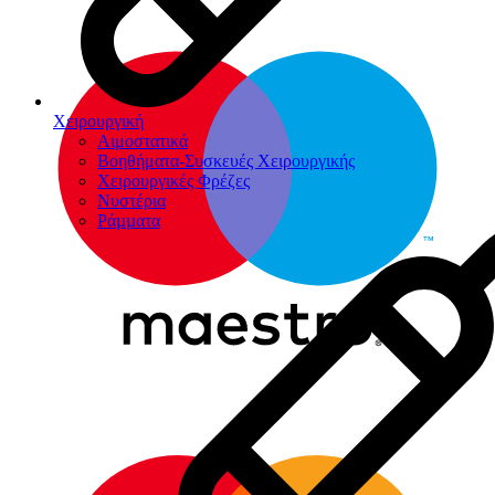
Χειρουργική
Αιμοστατικά
Βοηθήματα-Συσκευές Χειρουργικής
Χειρουργικές Φρέζες
Νυστέρια
Ράµµατα