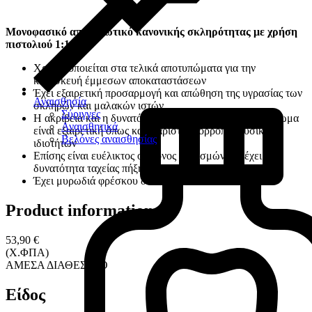
Μονοφασικό αποτυπωτικό κανονικής σκληρότητας με χρήση
πιστολιού 1:1
Χρησιμοποιείται στα τελικά αποτυπώματα για την
κατασκευή έμμεσων αποκαταστάσεων
Έχει εξαιρετική προσαρμογή και απώθηση της υγρασίας των
Αναισθησία
σκληρών και μαλακών ιστών
Σύριγγες
Η ακρίβεια και η δυνατότητα να «διαβαστεί» το αποτύπωμα
Αναισθητικά
είναι εξαιρετική όπως και η άριστη ισορροπία φυσικών
Βελόνες αναισθησίας
ιδιοτήτων
Επίσης είναι ευέλικτος ο χρόνος χειρισμών και έχει
δυνατότητα ταχείας πήξης στα 2'30''
Έχει μυρωδιά φρέσκου δυόσμου
Product information
53,90 €
(Χ.ΦΠΑ)
ΑΜΕΣΑ ΔΙΑΘΕΣΙΜΟ
Είδος