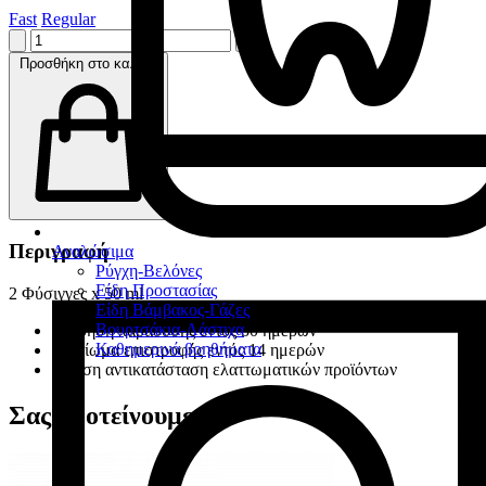
Fast
Regular
Προσθήκη στο καλάθι
Περιγραφή
Αναλώσιμα
Ρύγχη-Βελόνες
Είδη Προστασίας
2 Φύσιγγες x 50 ml
Είδη Βάμβακος-Γάζες
Βουρτσάκια-Λάστιχα
Εγγύηση παράδοσης εντός 30 ημερών
Καθημερινά βοηθήματα
Δικαίωμα επιστροφής εντός 14 ημερών
Άμεση αντικατάσταση ελαττωματικών προϊόντων
Σας προτείνουμε