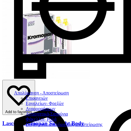
Απολύμανση - Αποστείρωση
Επιφανειών
Εργαλείων- Φρεζών
Αναρροφήσεων
Add to favorites
Αντισηπτικά-Σαπούνια
Φάκελλοι- Ρολά
Lascod Kromopan Sil Light Body
Βοηθήματα απολύμανσης-αποστείρωσης