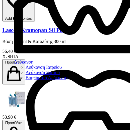
Add to favorites
Lascod Kromopan Sil Putty
Βάση 300 ml & Καταλύτης 300 ml
56,40 €
Χ. ΦΠΑ
Λεύκανση
Προσθήκη
Λεύκανση Ιατρείου
Λεύκανση Σπιτιού
Βοηθήματα Λεύκανσης
53,90 €
Προσθήκη