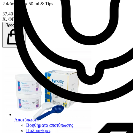
2 Φύσιγγες x 50 ml & Tips
37,40 €
Χ. ΦΠΑ
Προσθήκη
Αποτύπωση
Βοηθήματα αποτύπωσης
Πολυαιθέρες