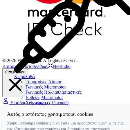
© 2026 Filios Dental. All rights reserved.
Κατασκευή ιστοσελίδων
Netstudio
Close menu
Χειρολαβές
Τουρμπίνες Airotor
Γωνιακές Micromotor
Γωνιακές Πολλαπλασιαστικές
Ευθείες Micromotor
Χειρουργικές Γωνιακές
Είσοδος / Εγγραφή
Ταχυσύνδεσμοι
Micromotor Ενδοδοντίας
Αυτός ο ιστότοπος χρησιμοποιεί cookies
Λίπανση
Luftmotor-Micromotor
Χρησιμοποιούμε cookies για να έχετε μια προσωποποιημένη εμπειρία,
την εξατομίκευση περιεχομένου και διαφημίσεων, την παροχή