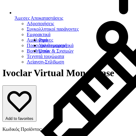
Άμεσες Αποκαταστάσεις
Αδροποιήσεις
Συγκολλητικοί παράγοντες
Εμφρακτικά
Αμάλγαμα
Ρητίνες
Προσωρινά εμφρακτικά
Υαλοϊονομερή
Βοηθήματα
Οπών & Σχισμών
Τεχνητά τοιχώματα
Λείανση-Στίλβωση
Ivoclar Virtual Monophase
Add to favorites
Κωδικός Προϊόντος: 6813