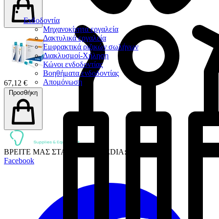
Ενδοδοντία
Μηχανοκίνητα εργαλεία
Δακτυλικά εργαλεία
Εμφρακτικά ριζικών σωλήνων
Διακλυσμοί-Χήληση
Κώνοι ενδοδοντίας
Βοηθήματα ενδοδοντίας
Απομόνωση
67,12 €
Προσθήκη
ΒΡΕΙΤΕ ΜΑΣ ΣΤΑ SOCIAL MEDIA:
Facebook