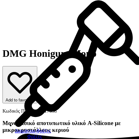
DMG Honigum Mono
Add to favorites
Κωδικός Προϊόντος: 17658
Μονοφασικό αποτυπωτικό υλικό A-Silicone με
μικροκρυστάλλους κεριού
Διαμάντια-Φρέζες
Φρέζες