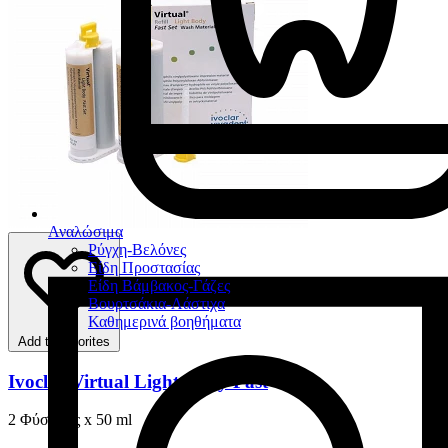
Αναλώσιμα
Ρύγχη-Βελόνες
Είδη Προστασίας
Είδη Βάμβακος-Γάζες
Βουρτσάκια-Λάστιχα
Καθημερινά βοηθήματα
Add to favorites
Ivoclar Virtual Light Body Fast
2 Φύσιγγες x 50 ml