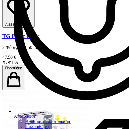
Add to favorites
TG Light Body
2 Φύσιγγες x 50 ml
47,50 €
Χ. ΦΠΑ
Προσθήκη
Αποτύπωση
Βοηθήματα αποτύπωσης
Πολυαιθέρες