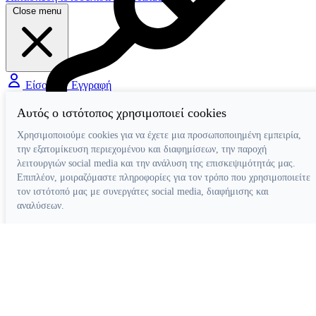
Close menu
Είσοδος / Εγγραφή
Αυτός ο ιστότοπος χρησιμοποιεί cookies
Χρησιμοποιούμε cookies για να έχετε μια προσωποποιημένη εμπειρία,
Διάφορα Βοηθήματα
την εξατομίκευση περιεχομένου και διαφημίσεων, την παροχή
λειτουργιών social media και την ανάλυση της επισκεψιμότητάς μας.
Επιπλέον, μοιραζόμαστε πληροφορίες για τον τρόπο που χρησιμοποιείτε
τον ιστότοπό μας με συνεργάτες social media, διαφήμισης και
αναλύσεων.
Απόρριψη όλων
Ρυθμίσεις cookies
Αποδοχή όλων
Κατασκευή ιστοσελίδων