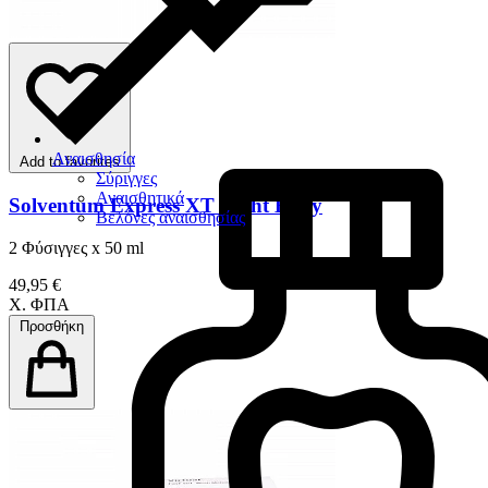
Αναισθησία
Add to favorites
Σύριγγες
Αναισθητικά
Solventum Express XT Light Body
Βελόνες αναισθησίας
2 Φύσιγγες x 50 ml
49,95 €
Χ. ΦΠΑ
Προσθήκη