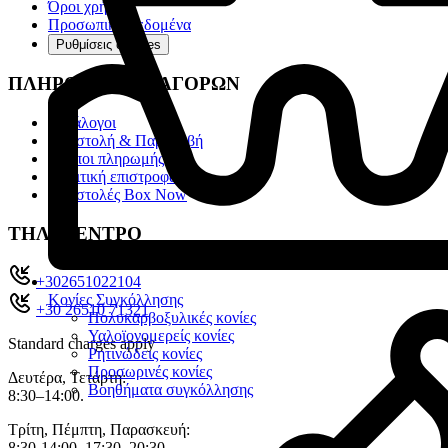
Όροι χρήσης
Προσωπικά Δεδομένα
Ρυθμίσεις cookies
ΠΛΗΡΟΦΟΡΙΕΣ ΑΓΟΡΩΝ
Κατάλογοι
Αποστολή & Παραλαβή
Τρόποι πληρωμής
Πολιτική επιστροφών
Αποστολές Box Now
ΤΗΛ. ΚΕΝΤΡΟ
+302651022104
Κονίες Συγκόλλησης
+30 26510 71321
Πολυκαρβοξυλικές κονίες
Υαλοϊονομερείς κονίες
Standard charges apply
Ρητινώδεις κονίες
Προσωρινές κονίες
Δευτέρα, Τετάρτη:
Βοηθήματα συγκόλλησης
8:30–14:00.
Τρίτη, Πέμπτη, Παρασκευή:
8:30-14:00, 17:30–20:30.