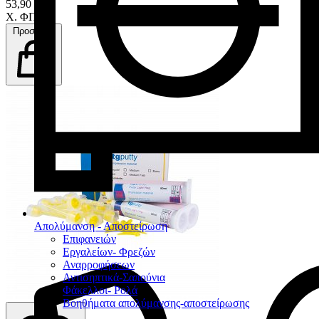
53,90 €
Χ. ΦΠΑ
Προσθήκη
Απολύμανση - Αποστείρωση
Επιφανειών
Εργαλείων- Φρεζών
Αναρροφήσεων
Αντισηπτικά-Σαπούνια
Φάκελλοι- Ρολά
Βοηθήματα απολύμανσης-αποστείρωσης