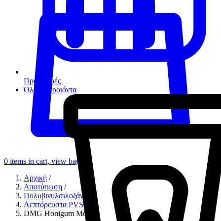
Προσφορές
Όλα τα προιόντα
0
items in cart, view bag
Αρχική
/
Αποτύπωση
/
Πολυβινυλσιλοξάνες
/
Λεπτόρευστα PVS
/
DMG Honigum Mono