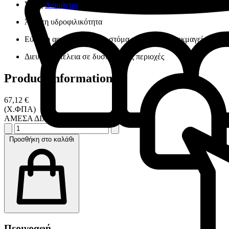
Σκληρότητα Shore-A 47
Διαμάντια
Άριστη υδροφιλικότητα
Εύκολη αφαίρεση από το στόμα και το γύψινο εκμαγείο
Διευσδύει τέλεια σε δυσπρόσιτες περιοχές
Product information
67,12 €
(Χ.ΦΠΑ)
ΑΜΕΣΑ ΔΙΑΘΕΣΙΜΟ
Προσθήκη στο καλάθι
Περιγραφή