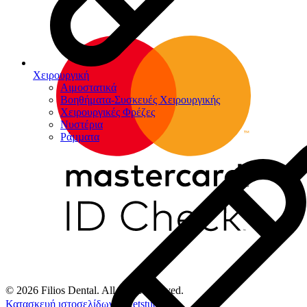
Χειρουργική
Αιμοστατικά
Βοηθήματα-Συσκευές Χειρουργικής
Χειρουργικές Φρέζες
Νυστέρια
Ράµµατα
© 2026 Filios Dental. All rights reserved.
Κατασκευή ιστοσελίδων
Netstudio