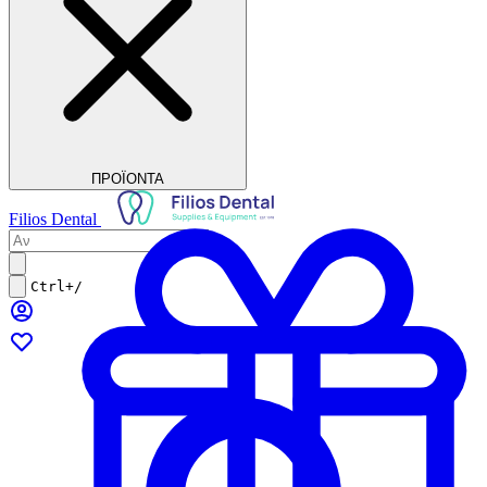
ΠΡΟΪΟΝΤΑ
Filios Dental
Ctrl+/